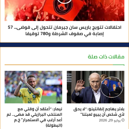
احتفالات تتويج باريس سان جيرمان تتحول إلى فوضى.. 57
إصابة في صفوف الشرطة و780 توقيفا
مقالات ذات صلة
بلاتر يهاجم إنفانتينو: “لا يحق
نيمار: “أعتقد أن وقتي مع
لأي شخص أن يبيع لعبتنا”
المنتخب البرازيلي قد مضى.. لم
أعد أرغب في الاستمرار” خ.م
يوليو 29, 2026
(البطولة)