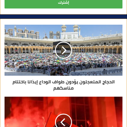
ب
ر
ي
د
ك
ا
ل
إ
ل
ك
ت
ر
و
ن
ي
الحجاج المتعجلون يؤدون طواف الوداع إيذانا باختتام
مناسكهم