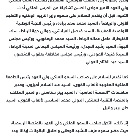
ولدى وصوله إلى الملعب الأولمبي، استعرض صاحب السمو الملكي
ولي العهد الأمير مولاي الحسن تشكيلة من الحرس الملكي أدت
التحية، قبل أن يتقدم للسلام على سموه وزير التربية الوطنية والتعليم
الأولي والرياضة، السيد محمد سعد برادة، ورئيس اللجنة الوطنية
الأولمبية المغربية، السيد فيصل العرايشي، ووالي جهة الرباط- سلا-
القنيطرة، عامل عمالة الرباط، السيد محمد اليعقوبي، ورئيس مجلس
الجهة، السيد رشيد العبدي، ورئيسة المجلس الجماعي لمدينة الرباط،
السيدة فتيحة المودني، ورئيس مجلس مقاطعة يعقوب المنصور،
السيد عبد الفتاح العوني.
كما تقدم للسلام على صاحب السمو الملكي ولي العهد رئيس الجامعة
الملكية المغربية لألعاب القوى، السيد عبد السلام أحيزون، ومدير
منافسات “العصبة الماسية”، السيد بيتر ستاسني، والمدير المكلف
بالمنصة التقنية للملتقى الدولي محمد السادس لألعاب القوى، السيد
جان بيير واتيل.
إثر ذلك، التحق صاحب السمو الملكي ولي العهد بالمنصة الرسمية،
حيث حضر سموه عزف النشيد الوطني وإطلاق البالونات إيذانا ببدء