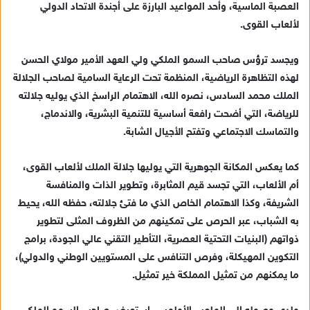
العصبة الماسية، وأحد المواعيد البارزة على أجندة الاتحاد الدولي
ي
لألعاب القوى.
د
ا
ويجسد ترؤس صاحب السمو الملكي ولي العهد الأمير مولاي الحسن
إ
لهذه التظاهرة الرياضية، المنظمة تحت الرعاية السامية لصاحب الجلالة
ل
ك
الملك محمد السادس، نصره الله، الاهتمام الراسخ الذي يوليه جلالته
ت
للرياضة، التي أضحت رافعة أساسية للتنمية البشرية، والاندماج،
ر
والتماسك الاجتماعي وتفتح الأجيال الشابة.
و
ن
كما يعكس المكانة الجوهرية التي يوليها جلالة الملك لألعاب القوى،
ي
أم الألعاب، التي تجسد قيم المثابرة، وتطوير الذات والمنافسة
ا
الشريفة، وكذا الاهتمام الخاص الذي ما فتئ جلالته، حفظه الله، يحيط
به الشباب، عبر الحرص على تمكينهم من الظروف المثلى لتطوير
ذواتهم (البنيات التحتية العصرية، التأطير التقني عالي الجودة، برامج
التكوين المهيكلة، وفرص التنافس على المستويين الوطني والدولي)،
ما يمكنهم من تمثيل المملكة خير تمثيل.