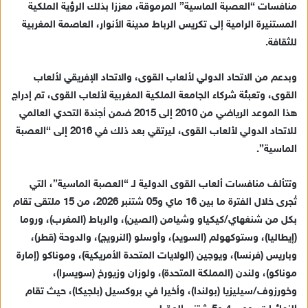
منافسات “العصبة الماسية” المرموقة، معززا بذلك الرؤية الملكية
المستنيرة الرامية إلى تكريس الرباط مدينة الأنوار، العاصمة المغربية
للثقافة.
وبدعم من الاتحاد الدولي لألعاب القوى، والاتحاد الإفريقي لألعاب
القوى، وتعبئة شركاء الجامعة الملكية المغربية لألعاب القوى، تم إدراج
هذا الموعد الرياضي من 2010 إلى 2015 ضمن أجندة التحدي العالمي
للاتحاد الدولي لألعاب القوى، ليرتقي بعد ذلك في 2016 إلى “العصبة
الماسية”.
وتتألف منافسات ألعاب القوى الدولية لـ “العصبة الماسية”، التي
تُجرى خلال الفترة ما بين 16 ماي و05 شتنبر 2026، من 15 ملتقى تقام
بكل من شنغهاي/كيكياو وشيامن (الصين)، والرباط (المغرب)، وروما
(إيطاليا)، وستوكهولم (السويد)، وأوسلو (النرويج)، والدوحة (قطر)،
وباريس (فرنسا)، ويوجين (الولايات المتحدة الأمريكية)، وموناكو (إمارة
موناكو)، ولندن (المملكة المتحدة)، ولوزان وزيورخ (سويسرا)،
وخورزوف/سيليزيا (بولندا)، وأخيرا في بروكسيل (بلجيكا)، حيث تقام