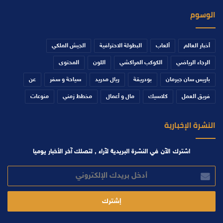
الوسوم
أخبار العالم
ألعاب
البطولة الاحترافية
الجيش الملكي
الرجاء الرياضي
الكوكب المراكشي
اللون
المحتوى
باريس سان جيرمان
بودريقة
ريال مدريد
سياحة و سفر
عن
فريق العمل
كلاسيك
مال و أعمال
مخطط زمني
منوعات
النشرة الإخبارية
اشترك الآن في النشرة البريدية لآراء , لتصلك آخر الأخبار يوميا
أدخل
بريدك
الإلكتروني