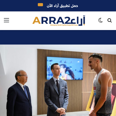
حمل تطبيق آراء الآن
بحث
الوضع
الق
عن
المظلم