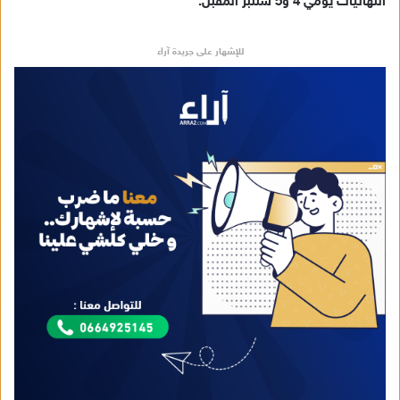
النهائيات يومي 4 و5 شتنبر المقبل.
للإشهار على جريدة آراء