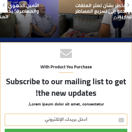
و
الأمين الجهوي طارق حنيش وقيادات “الأصالة
ي
والمعاصرة” يدشنون مقراً جديداً للحزب بتراب
المنارة مراكش
ب
With Product You Purchase
Subscribe to our mailing list to get
the new updates!
Lorem ipsum dolor sit amet, consectetur.
أ
د
خ
ل