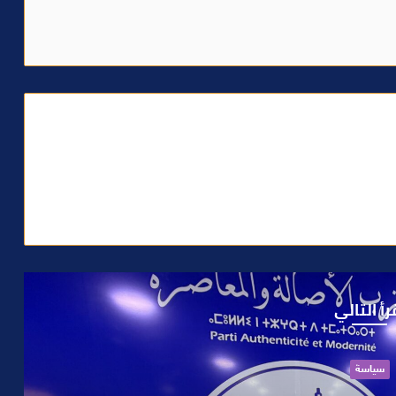
رأ التالي
حوادث