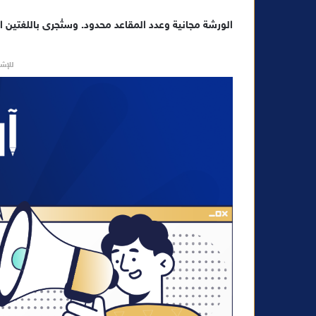
الورشة مجانية وعدد المقاعد محدود. وستُجرى باللغتين ال
للإشه