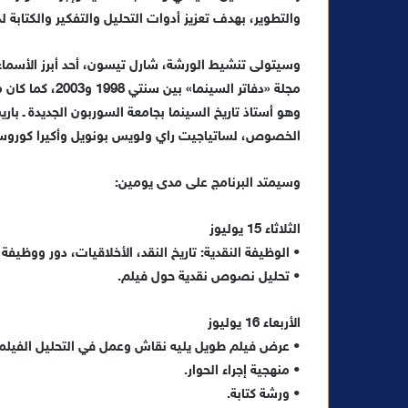
والتطوير، بهدف تعزيز أدوات التحليل والتفكير والكتاب
و
سيتولى
تنشيط الورشة
،
شارل
تيسون
، أحد أبرز الأسم
مجلة «دفاتر السينما» بين سنتي 1998 و2003، كما كان مندوبا عاما
وهو أستاذ تاريخ السينما بجامعة السوربون الجديدة ـ بار
الخصوص،
لساتياجيت
راي ولويس
بونويل
وأكيرا
كوروسا
و
سيمتد البرنامج على مدى يومين
:
الثلاثاء 15 يوليوز
•
الوظيفة
النقدية: تاريخ النقد، الأخلاقيات، دور ووظيفة 
•
تحليل نصوص نقدية حول فيلم
.
الأربعاء 16 يوليوز
•
عرض
فيلم طويل يليه نقاش وعمل في التحليل
الفيلم
•
منهجية إجراء الحوار
.
•
ورشة كتابة
.