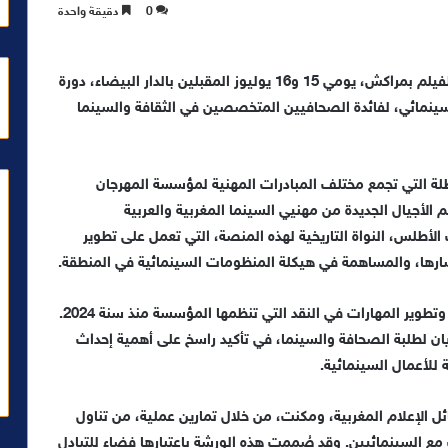
0
دقيقة واحدة
الرباط، 1 يونيو 2026. تنظم مؤسسة المهرجان الدولي للفيلم بمراكش، يومي 15 و16 يوليوز المقبلين بالدار البيضاء، دورة
سينمائي، لفائدة الصحافيين
المتخصصين في
الثقاف
ة
والسينما
ة التي تجمع مختلف المبادرات المهنية لمؤسسة المهرجان
 الأجيال الجديدة من
مهنيي
السينما المغربية والعربية
لأطلس، النواة التاريخية لهذه المنصة،
التي
تعمل على تطوير
رها، والمساهمة في هيكلة المنظومات السينمائية في المنطقة
.
وتطوير
المهارات
في النقد التي تنظمها المؤسسة منذ سنة 2024.
ن لطلبة الصحافة والسينما،
في تأكيد
راسخ على
أهمية إحداث
 للأعمال السينمائية
.
الإعلام المغربية، ومكنت، من خلال تمارين عملية، من تناول
ت مع السينمائيين. وقد صُممت هذه الورشة باعتبارها فضاء للتبادل