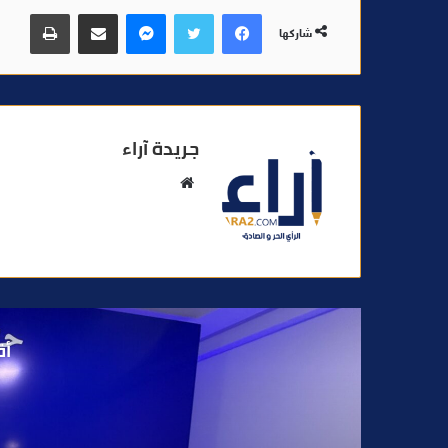
فيسبوك
تويتر
ماسنجر
مشاركة عبر البريد
طباعة
شاركها
جريدة آراء
م
و
ق
ع
ا
ل
و
أق
ي
ب