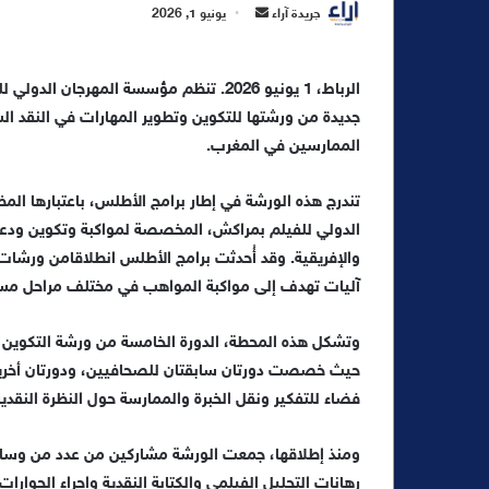
أ
جريدة آراء
يونيو 1, 2026
ر
س
ل
جديدة من ورشتها للتكوين وتطوير
المهارات
في النقد ال
ب
ر
الممارسين في المغرب
.
ي
د
تندرج هذه الورشة في إطار برامج الأطلس،
باعتبارها
المظل
ا
الدولي للفيلم بمراكش، المخصصة لمواكبة وتكوين ودعم
إ
والإفريقية. وقد أُحدثت برامج الأطلس انطلاق
ا
من ورشات ا
ل
آليات تهدف إلى مواكبة المواهب في مختلف مراحل مسا
ك
ت
وتشكل هذه
الم
حطة،
ال
دورة الخامسة من ورشة التكوين 
ر
حيث خ
صصت دورتان سابقتان للصحافيين، ودورتان أخريا
و
فضاء للتفكير ونقل الخبرة والممارسة حول النظرة النقدية
ن
ي
ومنذ إطلاقها، جمعت الورشة مشاركين من عدد من وسائل 
ا
رهانات التحليل
الفيلمي
والكتابة النقدية وإجراء الحوارا