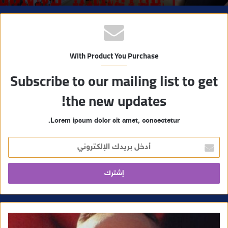
With Product You Purchase
Subscribe to our mailing list to get
the new updates!
Lorem ipsum dolor sit amet, consectetur.
أ
د
خ
ل
ب
ر
ي
د
ك
ا
ل