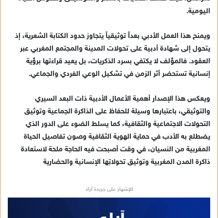
اليومية.
ويمنح هذا العمل الأدبي بعداً توثيقياً يتجاوز حدود الكتابة الشعرية، إذ
يتحول إلى شهادة أدبية على تحولات المدينة والمجتمع المغربي عبر
العقود. فالمؤلف لا يكتفي بسرد الذكريات، بل يعيد قراءتها برؤية
إنسانية تستحضر أثر الزمن في تشكيل الوعي الفردي والجماعي.
ويعكس هذا الإصدار أهمية الأعمال الأدبية ذات البعد السيري
والتوثيقي، باعتبارها وسيلة للحفاظ على الذاكرة الجماعية وتوثيق
التحولات الاجتماعية والثقافية، كما يسلط الضوء على الدور الذي
يضطلع به الأدب في حماية الهوية الثقافية وصون تفاصيل الحياة
المغربية من النسيان، في وقت أصبحت فيه الحاجة ملحة لاستعادة
ذاكرة المدن المغربية وتوثيق تحولاتِها الإنسانية والحضارية
للإشهار على جريدة آراء