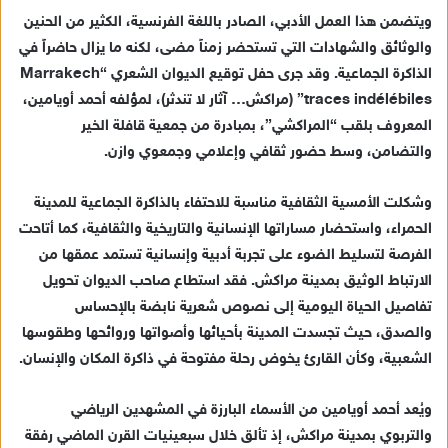
ويتضمن هذا العمل الأدبي، الصادر باللغة الفرنسية، الكثير من الحنين
والوثائق والشهادات التي تستحضر زمناً مضى، لكنه ما يزال حاضراً في
الذاكرة الجماعية. وقد جرى حفل توقيع الديوان الشعري “Marrakech
traces indélébiles” (مراكش… آثار لا تندثر)، لمؤلفه أحمد أويامين،
المعروف بلقب “المراكشي”، بمبادرة من جمعية قافلة الخير
والتضامن، وسط حضور ثقافي وإعلامي وجمعوي وازن.
وشكلت الأمسية الثقافية مناسبة للاحتفاء بالذاكرة الجماعية للمدينة
الحمراء، واستحضار مساراتها الإنسانية والتاريخية والثقافية، كما أتاحت
الفرصة لتسليط الضوء على تجربة أدبية وإنسانية تستمد عمقها من
الارتباط الوثيق بمدينة مراكش. فقد استطاع صاحب الديوان تحويل
تفاصيل الحياة اليومية إلى نصوص شعرية نابضة بالإحساس
والصدق، حيث تجسدت المدينة بأحيائها وأصواتها وروائحها وطقوسها
الشعبية، وكأن القارئ يخوض رحلة مفتوحة في ذاكرة المكان والإنسان.
ويُعد أحمد أويامين من الأسماء البارزة في المشهدين الرياضي
والتربوي بمدينة مراكش، إذ تألق خلال سبعينيات القرن الماضي رفقة