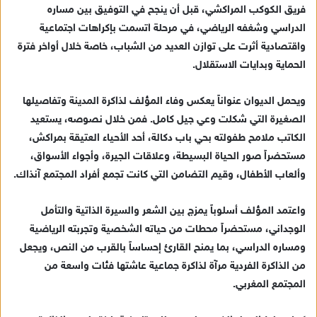
فريق الكوكب المراكشي، قبل أن ينجح في التوفيق بين مساره
الدراسي وشغفه الرياضي، في مرحلة اتسمت بإكراهات اجتماعية
واقتصادية أثرت على توازن العديد من الشباب، خاصة خلال أواخر فترة
الحماية وبدايات الاستقلال.
ويحمل الديوان عنواناً يعكس وفاء المؤلف لذاكرة المدينة وتفاصيلها
الصغيرة التي شكلت وعي جيل كامل. فمن خلال نصوصه، يستعيد
الكاتب ملامح طفولته بحي باب دكالة، أحد الأحياء العتيقة بمراكش،
مستحضراً صور الحياة البسيطة، وعلاقات الجيرة، وأجواء الأسواق،
وألعاب الأطفال، وقيم التضامن التي كانت تجمع أفراد المجتمع آنذاك.
واعتمد المؤلف أسلوباً يمزج بين الشعر والسيرة الذاتية والتأمل
الوجداني، مستحضراً محطات من حياته الشخصية وتجربته الرياضية
ومساره الدراسي، بما يمنح القارئ إحساساً بالقرب من النص، ويجعل
من الذاكرة الفردية مرآة لذاكرة جماعية عاشتها فئات واسعة من
المجتمع المغربي.