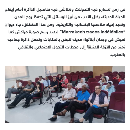
ي
في زمن تتسارع فيه التحولات وتتلاشى فيه تفاصيل الذاكرة أمام إيقاع
د
الحياة الحديثة، يظل الأدب من أبرز الوسائل التي تحفظ روح المدن
ا
وتعيد إحياء ملامحها الإنسانية والتاريخية. ومن هذا المنطلق، جاء ديوان
إ
“Marrakech traces indélébiles” ليعيد رسم صورة مراكش كما
ل
ك
تعيش في وجدان أبنائها؛ مدينة تنبض بالحكايات وتحمل ذاكرة جماعية
ت
تمتد من الأزقة العتيقة إلى محطات التحول الاجتماعي والثقافي
ر
بالمغرب.
و
ن
ي
ا