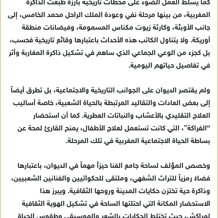
كما يسلط العمل الضوء على محطات تاريخية بارزة طبعت الذاكرة
المغربية، من بينها مرحلة نفي وعودة الملك الراحل محمد الخامس، إلى
جانب الأوبئة، وكارثة زيوت مكناس المسمومة، وفيضانات منطقة
أوريكة. ولا يتناول الكاتب هذه الأحداث باعتبارها وقائع تاريخية فحسب،
بل كجزء من الوعي الجماعي الذي ساهم في تشكيل ذاكرة المغاربة وأثر
في تفاصيل حياتهم اليومية.
ولم يقتصر الديوان على الجوانب التاريخية والاجتماعية، بل تطرق أيضاً
إلى بعض العادات والتقاليد المرتبطة بالحياة الشعبية، خاصة أساليب
العلاج التقليدي بالأعشاب والنباتات العطرية. كما أن استحضار
“الفراكة”، التي كانت تستعمل لعلاج الأطفال، يمنح القارئ لمحة عن
بساطة الحياة الاجتماعية المغربية في تلك المرحلة.
وخصص المؤلف لساحة جامع الفنا حيزاً مهماً في الديوان، باعتبارها
فضاءً رمزياً للتراث الشفهي، وملتقى للحكواتيين والفنانين الشعبيين،
وذاكرة حية تختزن حكايات المدينة وروحها الثقافية. ويبرز هذا
الاستحضار المكانة التي احتلتها الساحة في تشكيل الهوية الثقافية
لمراكش، حيث تختلط الحكايات بالشعر والموسيقى وطقوس الحياة