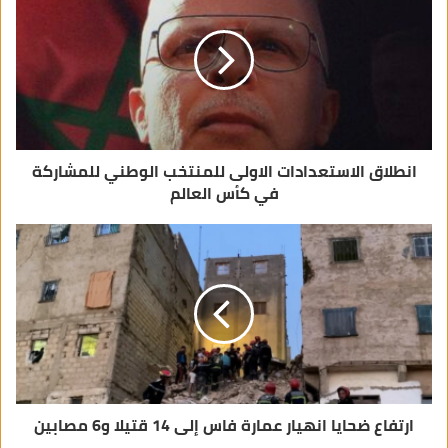
إ
ل
ك
ت
ر
و
ن
ي
انطلاق الاستعدادات الاولى للمنتخب الوطني للمشاركة
في كأس العالم
ارتفاع ضحايا انهيار عمارة فاس إلى 14 قتيلا و6 مصابين