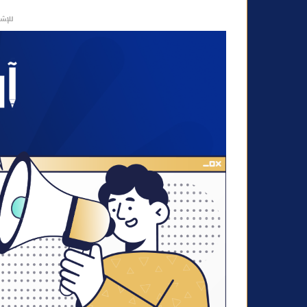
ر
للإشه
و
ن
ي
ا