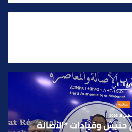
رأ التالي
حوادث
 4, 2026
العملية.. أمن مراكش يطيح