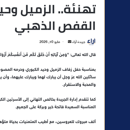
تهنئة.. الزميل وحي
القفص الذهبي
أ
جريدة آراء
مايو 10, 2026
ر
قال الله تعالى: “وَمِنْ آيَاتِهِ أَنْ خَلَقَ لَكُم مِّنْ أَنفُسِكُمْ أَزْوَاجًا لِّ
س
ل
بمناسبة حفل زفاف الزميل وحيد الكبوري وحرمه المصون ، 
ب
ر
سائلين الله عز وجل أن يبارك لهما ويبارك عليهما، وأن 
ي
والمحبة والاستقرار.
د
ا
كما تتقدم إدارة الجريدة بخالص التهاني إلى الأسرتين ال
إ
المناسبة السعيدة فاتحة خير وبركة على الجميع.
ل
ك
ألف مبروك للعروسين، مع أطيب المتمنيات بحياة ملؤها 
ت