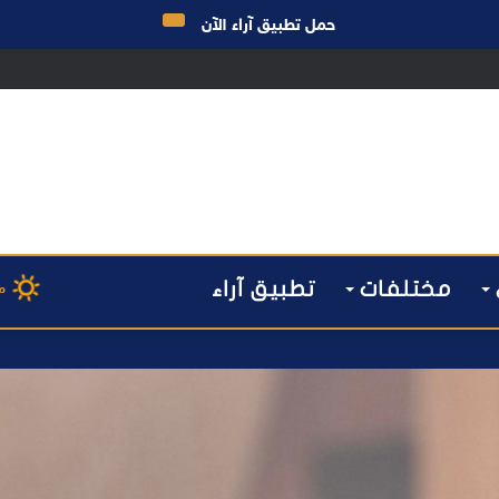
حمل تطبيق آراء الآن
 مراكش يطيح بقاصر مشتبه في تورطه في سرقة مسلحة..
مختلفات
تطبيق آراء
م