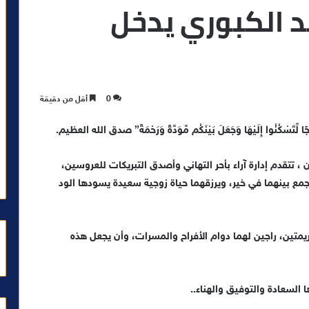
د الكبوري يدخل
0
أقل من دقيقة
تَسْكُنُوا إِلَيْهَا وَجَعَلَ بَيْنَكُم مَّوَدَّةً وَرَحْمَةً”
صدق الله العظيم.
تتقدم إدارة آراء بأحر التهاني وأصدق التبريكات للعروسين،
يجمع بينهما في خير، ويرزقهما حياة زوجية سعيدة يسودها الود
كريمتين، راجين لهما دوام الأفراح والمسرات، وأن يجعل هذه
السعادة والتوفيق والهناء..