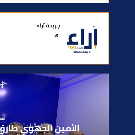
جريدة آراء
م
و
ق
ع
ا
ل
و
أق
ي
ب
أغسطس
بعد تداول فيديو يوثق 