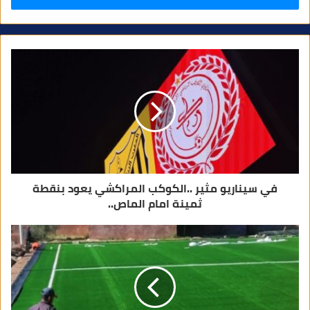
ر
ي
د
ك
ا
ل
إ
ل
ك
ت
ر
و
ن
ي
في سيناريو مثير ..الكوكب المراكشي يعود بنقطة
ثمينة امام الماص..