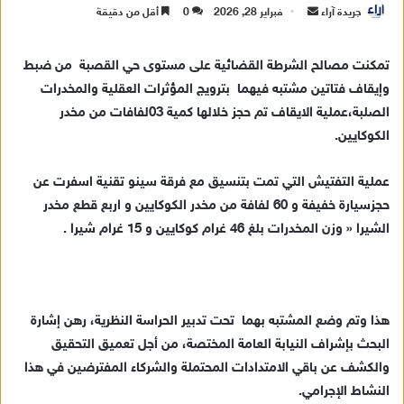
جريدة آراء
أ
فبراير 28, 2026
0
أقل من دقيقة
ر
س
تمكنت مصالح الشرطة القضائية على مستوى حي القصبة
من ضبط
ل
وإيقاف فتاتين مشتبه فيهما بترويج المؤثرات العقلية والمخدرات
ب
الصلبة،
عملية الايقاف تم حجز خلالها كمية 03لفافات من مخدر
ر
الكوكايين.
ي
د
عملية التفتيش التي تمت بتنسيق مع فرقة سينو تقنية اسفرت عن
ا
حجزسيارة خفيفة و 60 لفافة من مخدر الكوكايين و اربع قطع مخدر
إ
الشيرا «
وزن المخدرات بلغ 46 غرام كوكايين و 15 غرام شيرا .
ل
ك
ت
ر
و
هذا وتم وضع المشتبه بهما تحت تدبير الحراسة النظرية، رهن إشارة
ن
البحث بإشراف النيابة العامة المختصة، من أجل تعميق التحقيق
ي
والكشف عن باقي الامتدادات المحتملة والشركاء المفترضين في هذا
ا
النشاط الإجرامي.