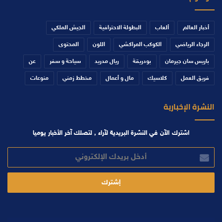
أخبار العالم
ألعاب
البطولة الاحترافية
الجيش الملكي
الرجاء الرياضي
الكوكب المراكشي
اللون
المحتوى
باريس سان جيرمان
بودريقة
ريال مدريد
سياحة و سفر
عن
فريق العمل
كلاسيك
مال و أعمال
مخطط زمني
منوعات
النشرة الإخبارية
اشترك الآن في النشرة البريدية لآراء , لتصلك آخر الأخبار يوميا
أدخل
بريدك
الإلكتروني