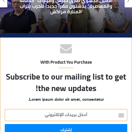
بعد تداول فيديو يوثق العملية.. أمن مراكش
ي
يطيح بقاصر مشتبه في تورطه في سرقة
مسلحة..
ب
With Product You Purchase
Subscribe to our mailing list to get
the new updates!
Lorem ipsum dolor sit amet, consectetur.
أ
د
خ
ل
ب