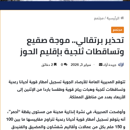
الرئيسية
/
مجتمع
مجتمع
تحذير برتقالي.. موجة صقيع
وتساقطات ثلجية بإقليم الحوز
جريدة آراء
أ
فبراير 3, 2026
0
2 دقائق
ر
س
تتوقع المديرية العامة للأرصاد الجوية تسجيل أمطار قوية أحيانا رعدية
ل
وتساقطات ثلجية وهبات رياح قوية وطقسا باردا من الإثنين إلى
ب
الأربعاء بعدد من مناطق المملكة.
ر
ي
وأوضحت المديرية، في نشرة إنذارية محينة من مستوى يقظة “أحمر”،
د
أنه يتوقع تسجيل أمطار قوية أحيانا رعدية تتراوح مقاييسها ما بين 100
ا
و 150 ملم بكل من عمالات وأقاليم شفشاون والمضيق والفنيدق
إ