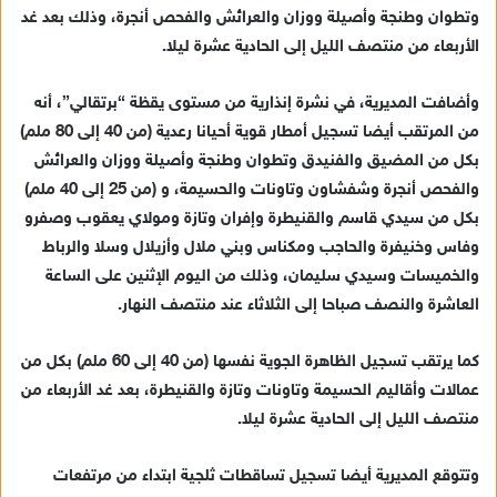
وتطوان وطنجة وأصيلة ووزان والعرائش والفحص أنجرة، وذلك بعد غد
ل
ك
الأربعاء من منتصف الليل إلى الحادية عشرة ليلا.
ت
ر
وأضافت المديرية، في نشرة إنذارية من مستوى يقظة “برتقالي”، أنه
و
من المرتقب أيضا تسجيل أمطار قوية أحيانا رعدية (من 40 إلى 80 ملم)
ن
بكل من المضيق والفنيدق وتطوان وطنجة وأصيلة ووزان والعرائش
ي
والفحص أنجرة وشفشاون وتاونات والحسيمة، و (من 25 إلى 40 ملم)
ا
بكل من سيدي قاسم والقنيطرة وإفران وتازة ومولاي يعقوب وصفرو
وفاس وخنيفرة والحاجب ومكناس وبني ملال وأزيلال وسلا والرباط
والخميسات وسيدي سليمان، وذلك من اليوم الإثنين على الساعة
العاشرة والنصف صباحا إلى الثلاثاء عند منتصف النهار.
كما يرتقب تسجيل الظاهرة الجوية نفسها (من 40 إلى 60 ملم) بكل من
عمالات وأقاليم الحسيمة وتاونات وتازة والقنيطرة، بعد غد الأربعاء من
منتصف الليل إلى الحادية عشرة ليلا.
وتتوقع المديرية أيضا تسجيل تساقطات ثلجية ابتداء من مرتفعات