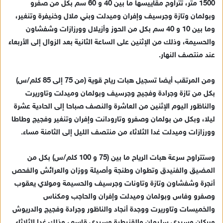
1500 متر، تتراوح مقاييسها ما بين 40 و 60 سم بكل من صفرو
وبولمان وتازة وجرسيف وإفران وميدلت وبني ملال وخنيفرة وتنغير،
وما بين 10 و 40 سم بكل من الحوز وأزيلال وورزازات وشفشاون
والحسيمة، وذلك من الإثنين على الساعة الثانية بعد الزوال إلى الأربعاء
عند منتصف النهار.
ومن المرتقب أيضا تسجيل هبات رياح قوية (من 75 إلى 85 كلم/س)
بكل من تازة وجرادة وفجيج وجرسيف وبولمان وميدلت وتاوريرت
والناظور اليوم الإثنين من العاشرة والنصف صباحا إلى الحادية عشرة
ليلا، وبكل من بولمان وصفرو وتارودانت وإفران وتنغير وفجيج وطاطا
وورزازات وميدلت غدا الثلاثاء من منتصف الليل إلى الثامنة مساء.
وستتراوح سرعة هبات الرياح ما بين (75 و 100 كلم/س) بكل من
المضيق والفنيدق وتطوان وطنجة وأصيلة ووزان والعرائش والفحص
أنجرة وشفشاون وتازة وتاونات وجرسيف والحسيمة ومولاي يعقوب
وصفرو وفاس وبولمان وميدلت وإفران والحاجب ومكناس
والخميسات وتاوريرت ووجدة أنجاد والناظور وجرادة وفجيج والدريوش
وبركان وسيدي سليمان والقنيطرة وسيدي قاسم، وذلك غدا الثلاثاء