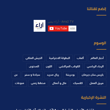
إنضم لقناتنا
الوسوم
أخبار العالم
ألعاب
البطولة الاحترافية
الجيش الملكي
الرجاء الرياضي
الكوكب المراكشي
اللون
المحتوى
باريس سان جيرمان
بودريقة
ريال مدريد
سياحة و سفر
عن
فريق العمل
كلاسيك
مال و أعمال
مخطط زمني
منوعات
النشرة الإخبارية