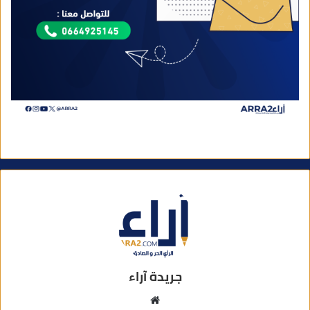
جريدة آراء
م