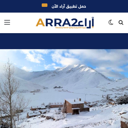
حمل تطبيق آراء الآن
بحث
الوضع
الق
عن
المظلم