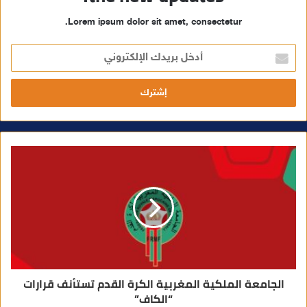
Lorem ipsum dolor sit amet, consectetur.
أ
د
خ
ل
ب
ر
ي
د
ك
ا
ل
إ
ل
ك
ت
ر
و
ن
ي
الجامعة الملكية المغربية الكرة القدم تستأنف قرارات
“الكاف”