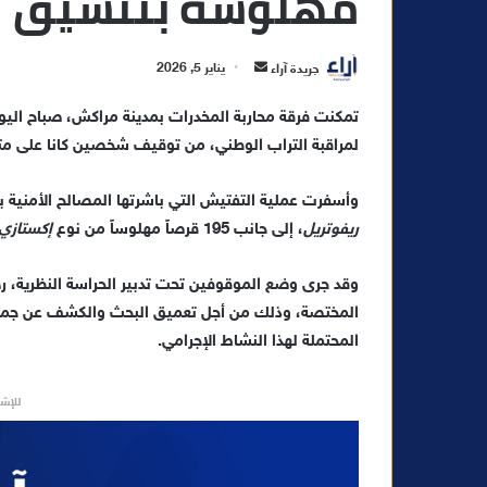
مهلوسة بتنسيق 
أ
جريدة آراء
يناير 5, 2026
ر
س
لمراقبة التراب الوطني، من توقيف شخصين كانا على متن 
ل
ب
ر
وأسفرت عملية التفتيش التي باشرتها المصالح الأمنية بمحل عمل المشتب
ي
ريفوتريل
، إلى جانب 195 قرصاً مهلوساً من نوع
إكستازي
د
ا
وقد جرى وضع الموقوفين تحت تدبير الحراسة النظرية، ره
إ
المختصة، وذلك من أجل تعميق البحث والكشف عن جميع
ل
المحتملة لهذا النشاط الإجرامي.
ك
ت
للإشه
ر
و
ن
ي