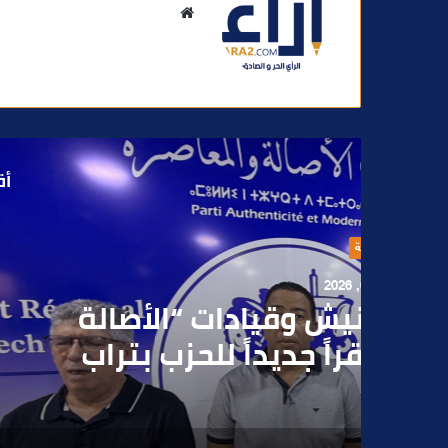
م
و
ق
ع
ا
ل
و
أق
ي
ب
أغسطس
بعد تداول فيديو يوثق 
بقاصر مشتبه في تو