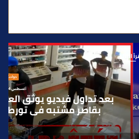
رأ التالي
حوادث
 4, 2026
العملية.. أمن مراكش يطيح
رطه في سرقة مسلحة..