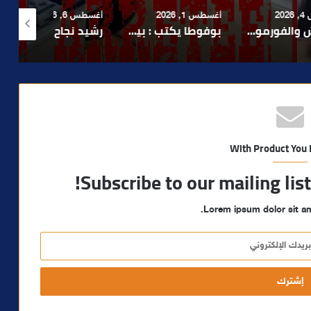
أغسطس 1, 2026
أغسطس 6, 2026
أغسطس 6, 2026
لا 1.. حلم عالمي توقف في المنعرج الأخير؟
بوفوطا يكتب : بين صمت الحكومة وسباق الانتخابات… هل أصبحت إدارة الأزمات خارج أولويات الفاعلين السياسيين؟
رشيد نجاح يدق ناقوس الخطر بشأن تعثر الملفات الاستثمارية بمراكش ويدعو إلى تسريع المساطر الإدارية..
With Product You
Subscribe to our mailing lis
Lorem ipsum dolor sit am