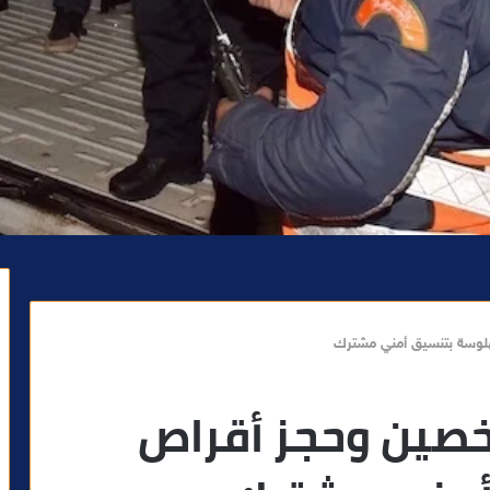
وسة بتنسيق أمني مشترك
صين وحجز أقراص