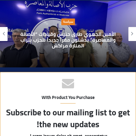
ق
ع
ا
سياسة
ل
و
الأمين الجهوي طارق حنيش وقيادات “الأصالة
ي
والمعاصرة” يدشنون مقراً جديداً للحزب بتراب
المنارة مراكش
ب
With Product You Purchase
Subscribe to our mailing list to get
the new updates!