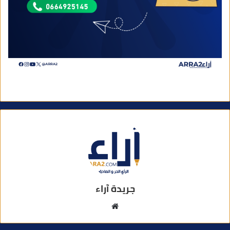
جريدة آراء
م
و