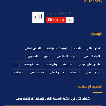
إنضم لقناتنا
الوسوم
أخبار العالم
ألعاب
البطولة الاحترافية
الجيش الملكي
الرجاء الرياضي
الكوكب المراكشي
اللون
المحتوى
باريس سان جيرمان
بودريقة
ريال مدريد
سياحة و سفر
عن
فريق العمل
كلاسيك
مال و أعمال
مخطط زمني
منوعات
النشرة الإخبارية
اشترك الآن في النشرة البريدية لآراء , لتصلك آخر الأخبار يوميا