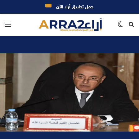
حمل تطبيق آراء الآن
بحث
الوضع
الق
عن
المظلم