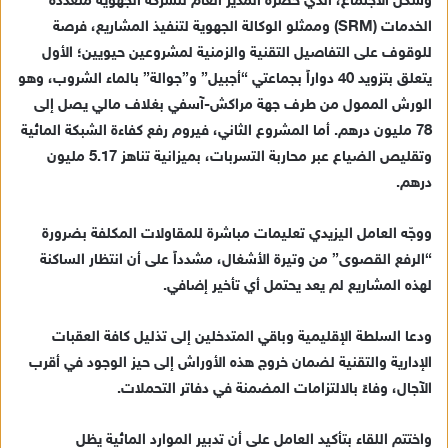
وشكل الاجتماع، الذي حضره المدير العام للشركة الجهوية متعددة
إ
الخدمات (SRM) وممثلو الوكالة الجهوية لتنفيذ المشاريع، فرصة
ل
ك
للوقوف على التفاصيل التقنية والزمنية لمشروعين حيويين؛ الأول
ت
يتعلق بتزويد 40 دواراً بجماعتي “أجبيل” و”جوالة” بالماء الشروب، وهو
ر
الورش الممول من طرف جهة مراكش-آسفي بغلاف مالي يصل إلى
و
78 مليون درهم. أما المشروع الثاني، فيروم رفع كفاءة الشبكة المائية
ن
وتقليص الضياع عبر محاربة التسربات، بميزانية تناهز 5.17 مليون
ي
درهم.
ا
ووجّه العامل اليزيدي تعليمات مباشرة للمقاولات المكلفة بضرورة
“الرفع القصوى” من وتيرة الأشغال، مشدداً على أن انتظار الساكنة
لهذه المشاريع لم يعد يحتمل أي تأخير إضافي.
ودعا السلطة الإقليمية وباقي المتدخلين إلى تذليل كافة العقبات
الإدارية والتقنية لضمان خروج هذه الأوراش إلى حيز الوجود في أقرب
الآجال، وفاءً بالالتزامات المضمنة في دفاتر التحملات.
واختتم اللقاء بتأكيد العامل على أن تدبير الموارد المائية يظل