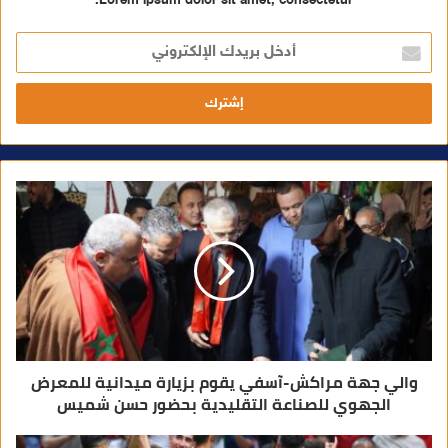
Lorem ipsum dolor sit amet, consectetur.
أ
د
خ
ل
ب
ر
ي
د
ك
ا
ل
إ
ل
ك
ت
ر
و
ن
ي
والي جهة مراكش-آسفي يقوم بزيارة ميدانية للمعرض
الجهوي للصناعة التقليدية بحضور حسن شميس