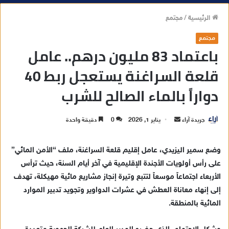
الرئيسية
/
مجتمع
مجتمع
باعتماد 83 مليون درهم.. عامل
قلعة السراغنة يستعجل ربط 40
دواراً بالماء الصالح للشرب
جريدة آراء
أ
يناير 1, 2026
0
دقيقة واحدة
ر
س
وضع سمير اليزيدي، عامل إقليم قلعة السراغنة، ملف “الأمن المائي”
ل
على رأس أولويات الأجندة الإقليمية في آخر أيام السنة، حيث ترأس
ب
الأربعاء اجتماعاً موسعاً لتتبع وتيرة إنجاز مشاريع مائية مهيكلة، تهدف
ر
إلى إنهاء معاناة العطش في عشرات الدواوير وتجويد تدبير الموارد
ي
المائية بالمنطقة.
د
ا