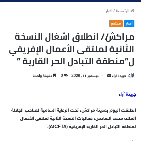
الرئيسية
/
أخبار
أخبار
مجتمع
مراكش // انطلاق اشغال النسخة
الثانية لملتقى الأعمال الإفريقي
ل”منطقة التبادل الحر القارية ”
جريدة آراء
أ
ديسمبر 11, 2025
0
دقيقة واحدة
ر
س
جريدة آراء
ل
ب
انطلقت اليوم بمدينة مراكش، تحت الرعاية السامية لصاحب الجلالة
ر
الملك محمد السادس، فعاليات النسخة الثانية لملتقى الأعمال
ي
لمنطقة التبادل الحر القارية الإفريقية (AfCFTA).
د
ا