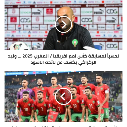
ل
إ
ل
ك
ت
ر
و
ن
ي
تحسباً لمسابقة كأس امم افريقيا / المغرب 2025 … وليد
الركراكي يكشف عن لائحة الاسود