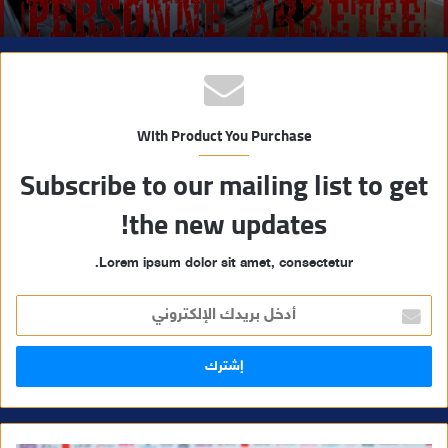
With Product You Purchase
Subscribe to our mailing list to get
the new updates!
Lorem ipsum dolor sit amet, consectetur.
أ
د
خ
ل
ب
ر
ي
د
ك
ا