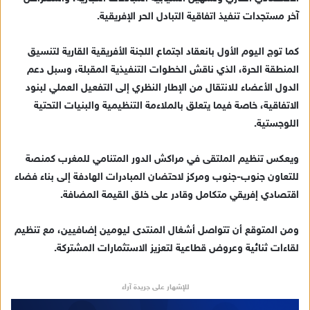
آخر مستجدات تنفيذ اتفاقية التبادل الحر الإفريقية.
كما توج اليوم الأول بانعقاد اجتماع اللجنة الأفريقية القارية لتنسيق
المنطقة الحرة، الذي ناقش الخطوات التنفيذية المقبلة، وسبل دعم
الدول الأعضاء للانتقال من الإطار النظري إلى التفعيل العملي لبنود
الاتفاقية، خاصة فيما يتعلق بالملاءمة التنظيمية والبنيات التحتية
اللوجستية.
ويعكس تنظيم الملتقى في مراكش الدور المتنامي للمغرب كمنصة
للتعاون جنوب-جنوب ومركز لاحتضان المبادرات الهادفة إلى بناء فضاء
اقتصادي إفريقي متكامل وقادر على خلق القيمة المضافة.
ومن المتوقع أن تتواصل أشغال المنتدى ليومين إضافيين، مع تنظيم
لقاءات ثنائية وعروض قطاعية لتعزيز الاستثمارات المشتركة.
للإشهار على جريدة آراء