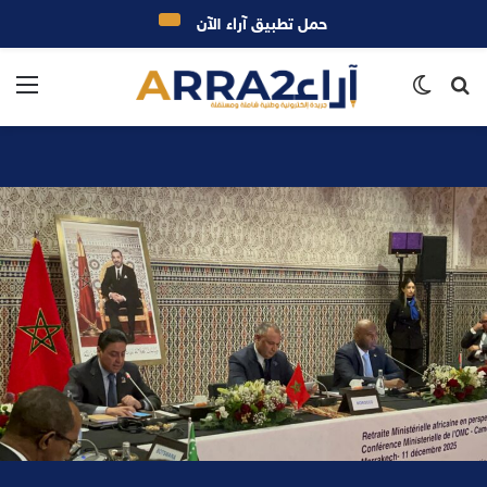
حمل تطبيق آراء الآن
بحث
الوضع
الق
عن
المظلم