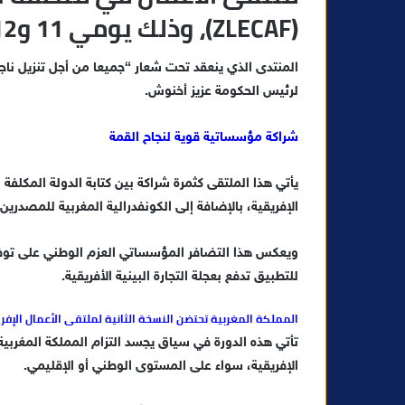
(ZLECAF)، وذلك يومي 11 و12 دجنبر 2025.
ي
د
ا
المنتدى الذي ينعقد تحت شعار “جميعا من أجل تنزيل ناجع ل
إ
لرئيس الحكومة عزيز أخنوش.
ل
ك
شراكة مؤسساتية قوية لنجاح القمة
ت
ر
يأتي هذا الملتقى كثمرة شراكة بين كتابة الدولة المكلفة بال
و
الإفريقية، بالإضافة إلى الكونفدرالية المغربية للمصدري
ن
ي
ا
ويعكس هذا التضافر المؤسساتي العزم الوطني على توفي
للتطبيق تدفع بعجلة التجارة البينية الأفريقية.
المملكة المغربية تحتضن النسخة الثانية لملتقى الأعمال الإفر
​تأتي هذه الدورة في سياق يجسد التزام المملكة المغربية ا
الإفريقية، سواء على المستوى الوطني أو الإقليمي.