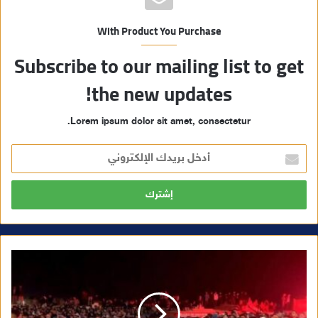
With Product You Purchase
Subscribe to our mailing list to get
the new updates!
Lorem ipsum dolor sit amet, consectetur.
أ
د
خ
ل
ب
ر
ي
د
ك
ا
ل
إ
ل
ك
ت