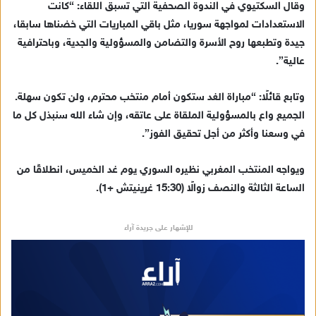
وقال السكتيوي في الندوة الصحفية التي تسبق اللقاء: “كانت
ي
الاستعدادات لمواجهة سوريا، مثل باقي المباريات التي خضناها سابقا،
د
جيدة وتطبعها روح الأسرة والتضامن والمسؤولية والجدية، وباحترافية
ا
عالية”.
إ
ل
ك
وتابع قائلًا: “مباراة الغد ستكون أمام منتخب محترم، ولن تكون سهلة.
ت
الجميع واع بالمسؤولية الملقاة على عاتقه، وإن شاء الله سنبذل كل ما
ر
في وسعنا وأكثر من أجل تحقيق الفوز”.
و
ن
ويواجه المنتخب المغربي نظيره السوري يوم غد الخميس، انطلاقًا من
ي
الساعة الثالثة والنصف زوالًا (15:30 غرينيتش +1).
ا
للإشهار على جريدة آراء