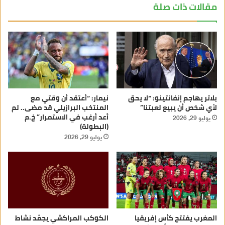
مقالات ذات صلة
بلاتر يهاجم إنفانتينو: “لا يحق
نيمار: “أعتقد أن وقتي مع
لأي شخص أن يبيع لعبتنا”
المنتخب البرازيلي قد مضى.. لم
أعد أرغب في الاستمرار” خ.م
يوليو 29, 2026
(البطولة)
يوليو 29, 2026
المغرب يفتتح كأس إفريقيا
الكوكب المراكشي يجمّد نشاط