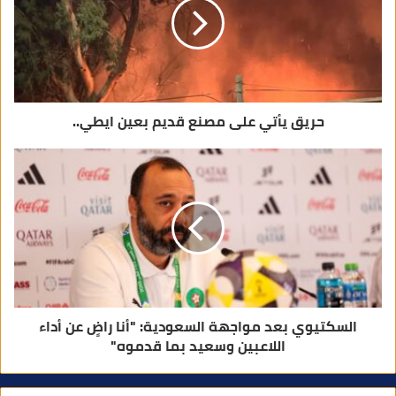
ك
ت
ر
و
ن
ي
حريق يأتي على مصنع قديم بعين ايطي..
السكتيوي بعد مواجهة السعودية: "أنا راضٍ عن أداء
اللاعبين وسعيد بما قدموه"