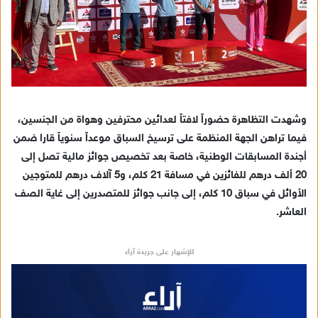
وشهدت التظاهرة حضوراً لافتاً لعدائين محترفين وهواة من الجنسين،
فيما تراهن الجهة المنظمة على ترسيخ السباق موعداً سنوياً قارا ضمن
أجندة المسابقات الوطنية، خاصة بعد تخصيص جوائز مالية تصل إلى
20 ألف درهم للفائزين في مسافة 21 كلم، و5 آلاف درهم للمتوجين
الأوائل في سباق 10 كلم، إلى جانب جوائز للمتصدرين إلى غاية الصف
العاشر.
للإشهار على جريدة آراء