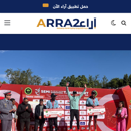
حمل تطبيق آراء الآن
بحث
الوضع
الق
عن
المظلم