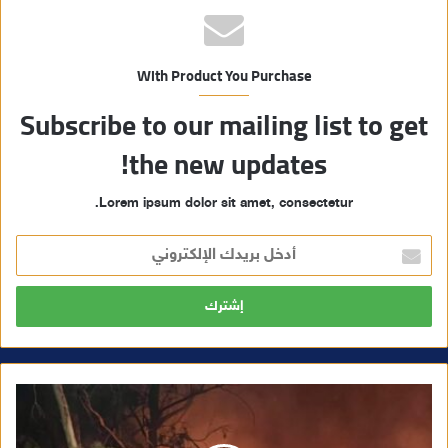
With Product You Purchase
Subscribe to our mailing list to get
the new updates!
Lorem ipsum dolor sit amet, consectetur.
أ
د
خ
ل
ب
ر
ي
د
ك
ا
ل
إ
ل