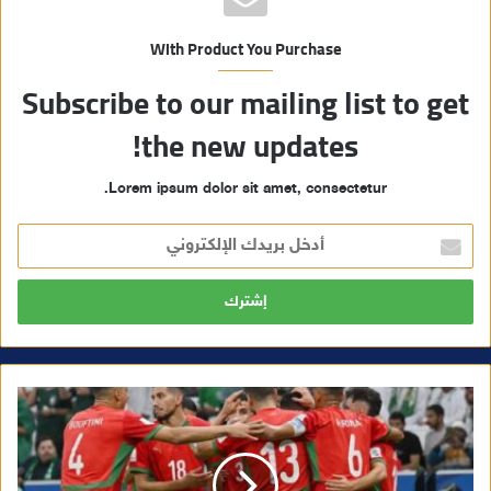
With Product You Purchase
Subscribe to our mailing list to get
the new updates!
Lorem ipsum dolor sit amet, consectetur.
أ
د
خ
ل
ب
ر
ي
د
ك
ا
ل
إ
ل
ك
ت