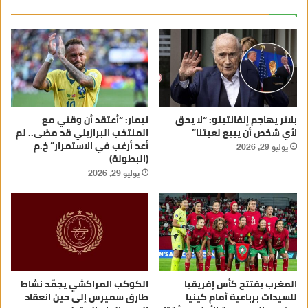
بلاتر يهاجم إنفانتينو: “لا يحق
نيمار: “أعتقد أن وقتي مع
لأي شخص أن يبيع لعبتنا”
المنتخب البرازيلي قد مضى.. لم
أعد أرغب في الاستمرار” خ.م
يوليو 29, 2026
(البطولة)
يوليو 29, 2026
المغرب يفتتح كأس إفريقيا
الكوكب المراكشي يجمّد نشاط
للسيدات برباعية أمام كينيا
طارق سميرس إلى حين انعقاد