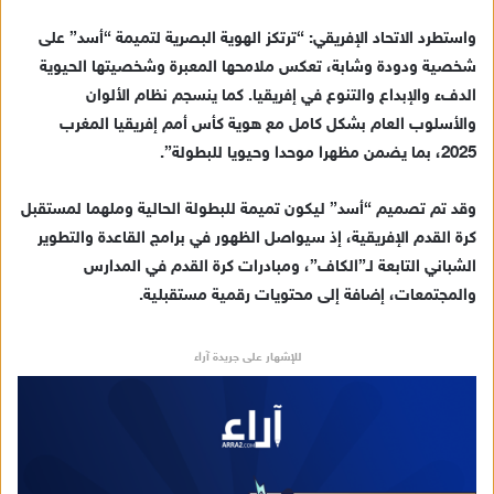
واستطرد الاتحاد الإفريقي: “ترتكز الهوية البصرية لتميمة “أسد” على
شخصية ودودة وشابة، تعكس ملامحها المعبرة وشخصيتها الحيوية
الدفء والإبداع والتنوع في إفريقيا. كما ينسجم نظام الألوان
والأسلوب العام بشكل كامل مع هوية كأس أمم إفريقيا المغرب
2025، بما يضمن مظهرا موحدا وحيويا للبطولة”.
وقد تم تصميم “أسد” ليكون تميمة للبطولة الحالية وملهما لمستقبل
كرة القدم الإفريقية، إذ سيواصل الظهور في برامج القاعدة والتطوير
الشباني التابعة لـ”الكاف”، ومبادرات كرة القدم في المدارس
والمجتمعات، إضافة إلى محتويات رقمية مستقبلية.
للإشهار على جريدة آراء