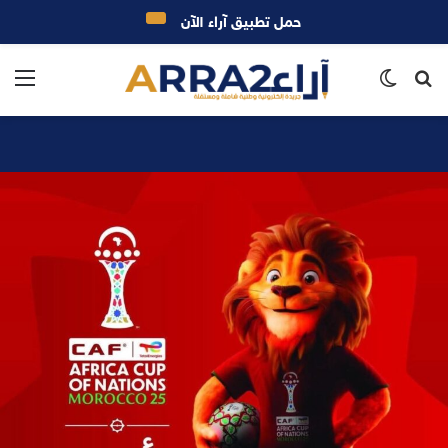
حمل تطبيق آراء الآن
بحث
الوضع
الق
عن
المظلم