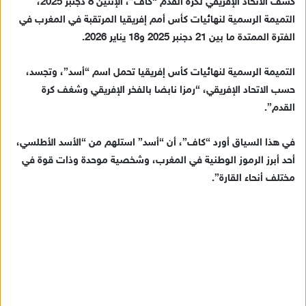
كشف الاتحاد الإفريقي لكرة القدم “كاف”، الإثنين 8 دجنبر 2025،
ل
التميمة الرسمية لنهائيات كأس أمم إفريقيا المرتقبة في المغرب في
ب
الفترة الممتدة ما بين 21 دجنبر 2025 و18 يناير 2026.
ر
ي
التميمة الرسمية لنهائيات كأس إفريقيا تحمل اسم “أسد”، وتجسد،
د
حسب الاتحاد الإفريقي، “رمزا نابضا بالفخر الإفريقي وشغف كرة
ا
القدم”.
إ
ل
ك
في هذا السياق أورد “كاف”، أن “أسد” استلهم من “الأسد الأطلسي،
ت
أحد أبرز الرموز الوطنية في المغرب، وشخصية موحدة وذات قوة في
ر
مختلف أنحاء القارة”.
و
ن
ي
ا