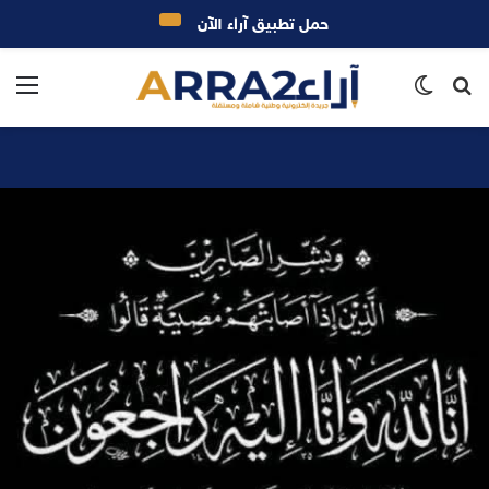
حمل تطبيق آراء الآن
بحث
الوضع
الق
عن
المظلم