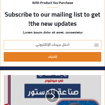
With Product You Purchase
Subscribe to our mailing list to get
the new updates!
Lorem ipsum dolor sit amet, consectetur.
أ
د
خ
ل
ب
ر
ي
د
ك
ا
ل
إ
ل
ك
ت
ر
و