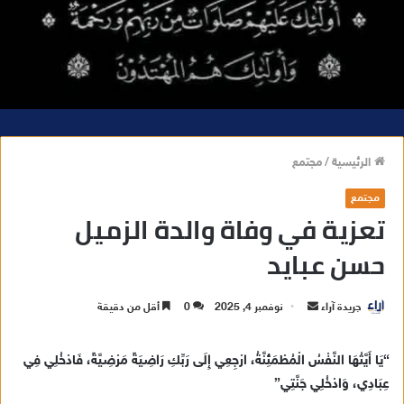
الرئيسية
/
مجتمع
مجتمع
تعزية في وفاة والدة الزميل
حسن عبايد
جريدة آراء
أ
نوفمبر 4, 2025
0
أقل من دقيقة
ر
س
“يَا أَيَّتُهَا النَّفْسُ الْمُطْمَئِنَّةُ، ارْجِعِي إِلَى رَبِّكِ رَاضِيَةً مَرْضِيَّةً، فَادْخُلِي فِي
ل
عِبَادِي، وَادْخُلِي جَنَّتِي”
ب