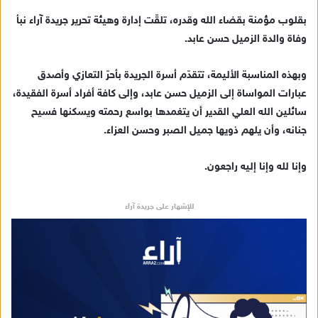
ر
بقلوب مؤمنة بقضاء الله وقدره، تلقّت إدارة وهيئة تحرير جريدة آراء نبأ
ي
وفاة والدة الزميل حسن عابد.
د
ا
وبهذه المناسبة الأليمة، تتقدّم أسرة الجريدة بأحرّ التعازي وأصدق
إ
عبارات المواساة إلى الزميل حسن عابد، وإلى كافة أفراد أسرة الفقيدة،
ل
ك
سائلين الله العلي القدير أن يتغمدها بواسع رحمته ويسكنها فسيح
ت
جنانه، وأن يلهم ذويها جميل الصبر وحسن العزاء.
ر
و
وإنا لله وإنا إليه راجعون.
ن
ي
للإشهار على جريدة آراء
ا