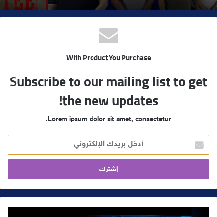
With Product You Purchase
Subscribe to our mailing list to get
the new updates!
Lorem ipsum dolor sit amet, consectetur.
أ
د
خ
ل
ب
ر
ي
د
ك
ا
ل