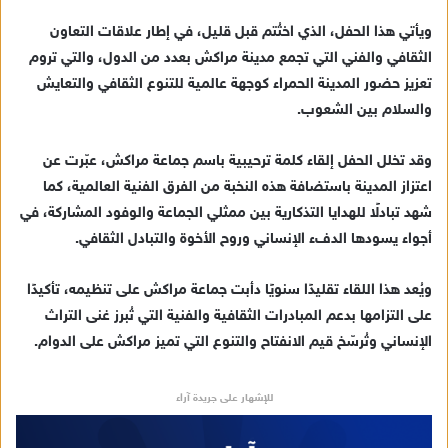
إ
ويأتي هذا الحفل، الذي اختُتم قبل قليل، في إطار علاقات التعاون
ل
ك
الثقافي والفني التي تجمع مدينة مراكش بعدد من الدول، والتي تروم
ت
تعزيز حضور المدينة الحمراء كوجهة عالمية للتنوع الثقافي والتعايش
ر
والسلام بين الشعوب.
و
ن
وقد تخلل الحفل إلقاء كلمة ترحيبية باسم جماعة مراكش، عبّرت عن
ي
اعتزاز المدينة باستضافة هذه النخبة من الفرق الفنية العالمية، كما
ا
شهد تبادلًا للهدايا التذكارية بين ممثلي الجماعة والوفود المشاركة، في
أجواء يسودها الدفء الإنساني وروح الأخوة والتبادل الثقافي.
ويُعد هذا اللقاء تقليدًا سنويًا دأبت جماعة مراكش على تنظيمه، تأكيدًا
على التزامها بدعم المبادرات الثقافية والفنية التي تُبرز غنى التراث
الإنساني وتُرسّخ قيم الانفتاح والتنوع التي تميز مراكش على الدوام.
للإشهار على جريدة آراء