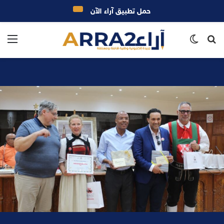
حمل تطبيق آراء الآن
بحث
الوضع
الق
عن
المظلم