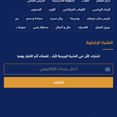
أخبار العالم
ألعاب
البطولة الاحترافية
الجيش الملكي
الرجاء الرياضي
الكوكب المراكشي
اللون
المحتوى
باريس سان جيرمان
بودريقة
ريال مدريد
سياحة و سفر
عن
فريق العمل
كلاسيك
مال و أعمال
مخطط زمني
منوعات
النشرة الإخبارية
اشترك الآن في النشرة البريدية لآراء , لتصلك آخر الأخبار يوميا
أدخل
بريدك
الإلكتروني