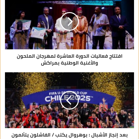
إ
ل
ك
ت
ر
و
ن
ي
افتتاح فعاليات الدورة العاشرة لمهرجان الملحون
والأغنية الوطنية بمراكش
بعد إنجاز الأشبال : بوهروال يكتب / الفاشلون يتألمون