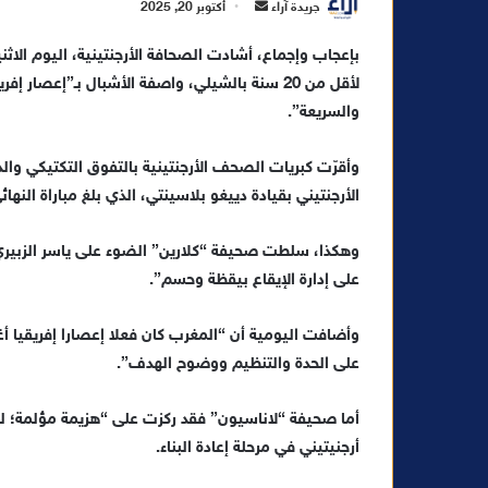
أ
جريدة آراء
أكتوبر 20, 2025
ر
س
لأقل من 20 سنة بالشيلي، واصفة الأشبال بـ”إعصا
ل
والسريعة”.
ب
ر
ي
وأقرّت كبريات الصحف الأرجنتينية بالتفوق التكتيكي والذ
د
الأرجنتيني بقيادة دييغو بلاسينتي، الذي بلغ مباراة النهائ
ا
إ
وهكذا، سلطت صحيفة “كلارين” الضوء على ياسر الزبيري، 
ل
على إدارة الإيقاع بيقظة وحسم”.
ك
ت
وأضافت اليومية أن “المغرب كان فعلا إعصارا إفريقيا أغر
ر
على الحدة والتنظيم ووضوح الهدف”.
و
ن
أما صحيفة “لاناسيون” فقد ركزت على “هزيمة مؤلمة؛ ل
ي
أرجنيتيني في مرحلة إعادة البناء.
ا