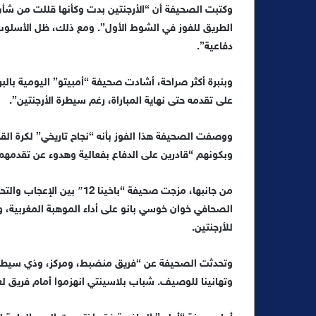
وكتبت الصحيفة أن “الأرجنتين بدت وكأنها قللت من شأن
الطريق للفوز في الشوط الأول”. ومع ذلك، ظل الأسلوب 
دفاعية”.
وبنبرة أكثر صراحة، أشادت صحيفة “أمبيتو” اليومية بال
على تقدمه حتى نهاية المباراة، رغم سيطرة الأرجنتين”.
ووصفت الصحيفة هذا الفوز بأنه “نجاح تاريخي” لكرة القد
وبكونهم “قادرين على الدفاع بفعالية وهدوء عن تقدمهم 
من جانبها، مزجت صحيفة “باخي
الصحافي خوان خوسي بانو على أداء الموهبة المغربية، وا
للأرجنتين.
وتحدثت الصحيفة عن “فريق منضبط، ومركز، وذي سيطرة عا
وتهانينا للوصيف. شباب بلاسينتي انهزموا أمام فريق لعب