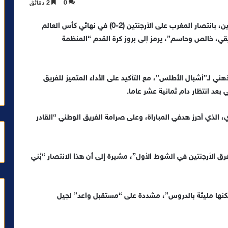
0
2 دقائق
بإعجاب وإجماع، أشادت الصحافة الأرجنتينية، اليوم الاثنين، بانتصار المغرب على الأرجنتين (2-0) في نهائي كأس العالم
ر إفريقي، خالص وحاسم”، يرمز إلى بروز كرة القدم “المنظمة
هني لـ”أشبال الأطلس”، مع التأكيد على الأداء المتميز للفريق
ي بعد انتظار دام ثمانية عشر عاما.
الذي أحرز هدفي المباراة، وعلى صرامة الفريق الوطني “القادر
ق الأرجنتين في الشوط الأول”، مشيرة إلى أن هذا الانتصار “بُني
كنها مليئة بالدروس”، مشددة على “مستقبل واعد” لجيل