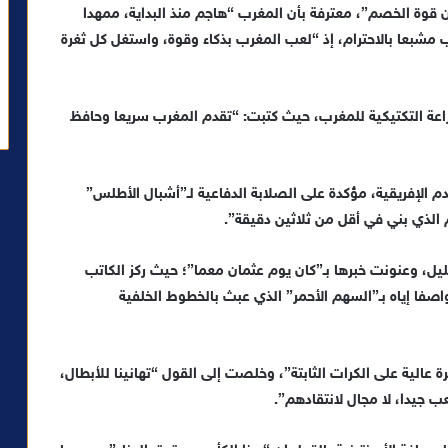
 قوة الخصم”، معترفة بأن المغرب “هاجم منذ البداية، ممهدا
مشبعا بالاحترام، إذ “لعب المغرب بذكاء وقوة، واستغل كل ثغرة
براعة التكتيكية للمغرب، حيث كتبت: “تقدم المغرب سريعا وحافظ
م الإفريقية، مؤكدة على الصلابة الدفاعية لـ”أشبال الأطلس”
الذي بني في أقل من ثلاثين دقيقة”.
نا 12″ بين الإعجاب والتحليل، وعنونت خبرها بـ”كان يوم عثمان معما”؛ حيث ركز الكاتب
صفا إياه بـ”السهم الأحمر” الذي عبث بالخطوط الخلفية
لية على الكرات الثابتة”، وخلصت إلى القول “تهانينا للأبطال،
 جيدا، لا مجال لانتقادهم”.