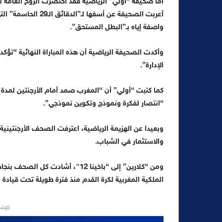
أما صحيفة “أولي” الرياضية فقد اختصرت الروح العامة لل
أعربت الصحيفة عن أسف
واصفة إياه بـ”البطل المستحق”.
وأكدت الصحيفة الرياضية أن هذه المباراة النهائية “تؤكد
الإدارة”.
كما كتبت “أولي” أن “المغرب صمد أمام الأرجنتين لمدة 
“انتصار لفكرة ونموذج وتكوين نموذجي”.
وبعيدا عن الهزيمة الرياضية، اعترفت الصحف الأرجنتينية
والاستثمار في الشباب.
ومن “كلارين” إلى “باخينا 12″، أش
الملكية المغربية لكرة القدم منذ فترة طويلة تحت قياد
للإشه