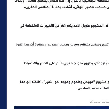
صحافة الأرجنتينية بالقول إن “هذا الكأس يستحق العناء”. وبعدما
ها لـ”الدقائق الـ29 الحاسمة” التي حسمت مصير النهائي، أشادت بمكانة المنافس المغربي،
 أن المشروع طويل الأمد يُثمر أكثر من التغييرات المتقطعة في
تسع وستين دقيقة، بسرعة وحيوية وهدوء”، معتبرة أن هذا الفوز
، بالإجماع، بظهور نموذج مغربي قائم على الصبر والانضباط
ادت كل الصحف بنجاح مشروع “مهيكل وطموح وموجه نحو التميز”، أطلقته الجامعة
ة الملك محمد السادس.
ار على جريدة آراء