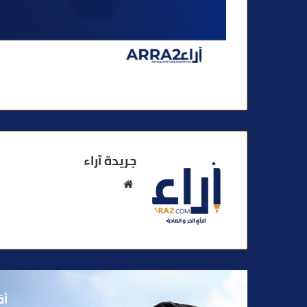
جريدة آراء
م
و
ق
ع
ا
ل
و
أق
ي