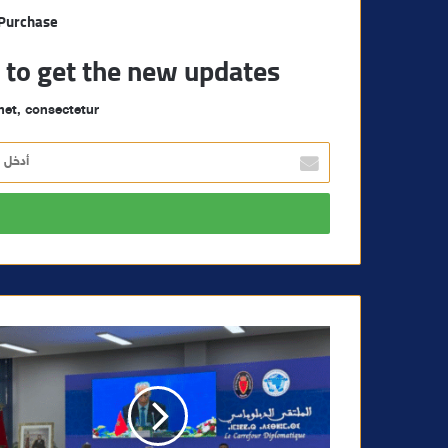
 Purchase
t to get the new updates!
et, consectetur.
أ
د
خ
ل
ب
ر
ي
د
ك
ا
ل
إ
ل
ك
ت
ر
و
ن
ي