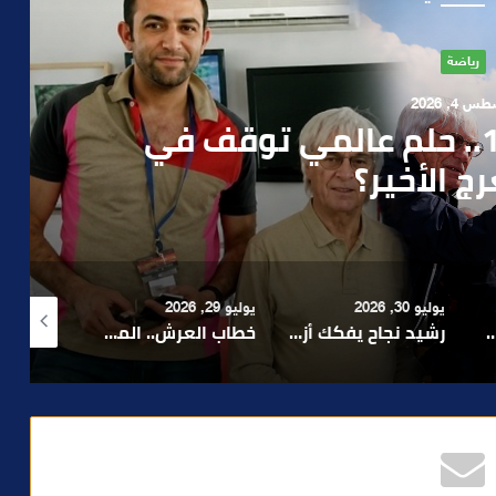
آراء
 1, 2026
ن صمت الحكومة وسباق
دارة الأزمات خارج أولويات
 السياسيين؟
يوليو 29, 2026
أغسطس 4, 2026
أغسطس 4, 2026
رشيد نجاح يفكك أزمة الإدارة ويدعو إلى تبسيط المساطر و تعزيز مناخ الاستثمار ..
خطاب العرش.. الملك محمد السادس يجدد التأكيد على أولوية خدمة المواطن ومواصلة الأوراش التنموية
بعد تداول فيديو يوثق العملية.. أمن مراكش يطيح بقاصر مشتبه في تورطه في سرقة مسلحة..