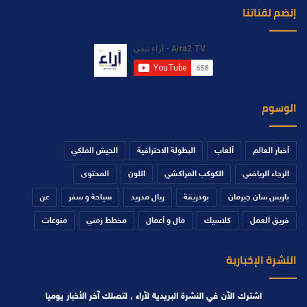
إنضم لقناتنا
الوسوم
أخبار العالم
ألعاب
البطولة الاحترافية
الجيش الملكي
الرجاء الرياضي
الكوكب المراكشي
اللون
المحتوى
باريس سان جيرمان
بودريقة
ريال مدريد
سياحة و سفر
عن
فريق العمل
كلاسيك
مال و أعمال
مخطط زمني
منوعات
النشرة الإخبارية
اشترك الآن في النشرة البريدية لآراء , لتصلك آخر الأخبار يوميا