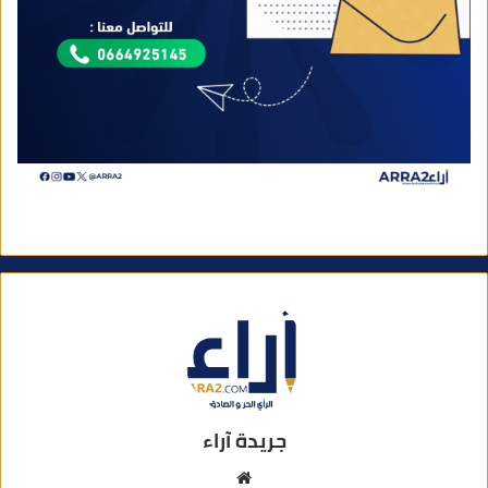
جريدة آراء
م