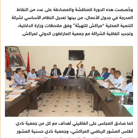
د
وخُصصت هذه الدورة للمناقشة والمصادقة على عدد من النقاط
ا
المدرجة في جدول الأعمال، من بينها تعديل النظام الأساسي لشركة
إ
التنمية المحلية “مراكش للتهيئة” وفق ملاحظات وزارة الداخلية،
ل
ك
وتجديد اتفاقية الشراكة مع جمعية الماراطون الدولي لمراكش.
ت
ر
و
ن
ي
ا
كما صادق المجلس على اتفاقيتي أهداف مع كل من جمعية نادي
أطلس المشور الرباضي المراكشي، وجمعية نادي حسنية المشور