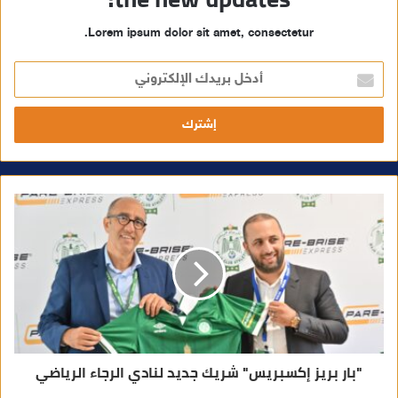
Lorem ipsum dolor sit amet, consectetur.
أ
د
خ
ل
ب
ر
ي
د
ك
ا
ل
إ
ل
ك
ت
ر
و
ن
ي
"بار بريز إكسبريس" شريك جديد لنادي الرجاء الرياضي