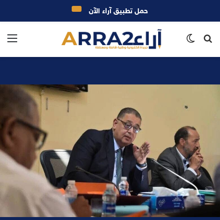
حمل تطبيق آراء الآن
بحث
الوضع
الق
عن
المظلم