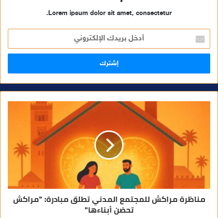
Lorem ipsum dolor sit amet, consectetur.
أ
د
خ
ل
ب
ر
ي
د
ك
ا
ل
إ
ل
ك
ت
ر
و
ن
ي
مناظرة مراكش للمجتمع المدني تطلق مبادرة: "مراكش
تحضن أبناءها"