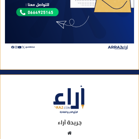
جريدة آراء
م