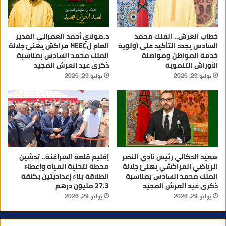
خطاب العرش.. الملك محمد
د.مولاي أحمد العمراني المدير
السادس يجدد التأكيد على أولوية
العام لHEEC مراكش يهنئ جلالة
خدمة المواطن ومواصلة
الملك محمد السادس بمناسبة
الأوراش التنموية
ذكرى عيد العرش المجيد
يوليو 29, 2026
يوليو 29, 2026
سعيد الدكالي رئيس نادي النصر
إقليم قلعة السراغنة.. تدشين
الرياضي المراكشي يهنئ جلالة
محطة لتحلية المياه وإعطاء
الملك محمد السادس بمناسبة
انطلاقة بناء إعداديتين بكلفة
ذكرى عيد العرش المجيد
27.3 مليون درهم
يوليو 29, 2026
يوليو 29, 2026