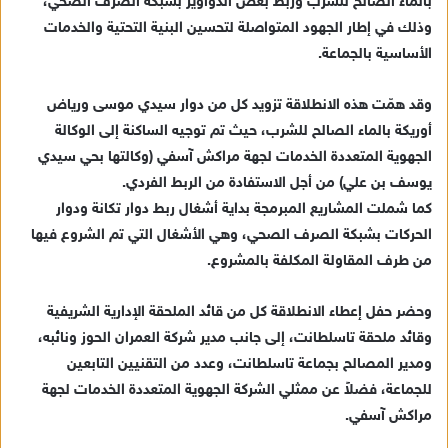
بالماء الصالح للشرب وربط بعض الدواوير بشبكة الصرف الصحي،
د
وذلك في إطار الجهود المتواصلة لتحسين البنية التحتية والخدمات
ا
الأساسية بالجماعة.
إ
ل
ك
وقد همّت هذه الانطلاقة تزويد كل من دوار سيدي موسى ورياض
ت
أوريكة بالماء الصالح للشرب، حيث تم توجيه الساكنة إلى الوكالة
ر
الجهوية المتعددة الخدمات لجهة مراكش آسفي (وكالتها بحي سيدي
و
يوسف بن علي) من أجل الاستفادة من الربط الفردي.
ن
كما شملت المشاريع المبرمجة بداية أشغال ربط دوار تكانة ودوار
ي
الحركات بشبكة الصرف الصحي، وهي الأشغال التي تم الشروع فيها
ا
من طرف المقاولة المكلفة بالمشروع.
وحضر حفل إعطاء الانطلاقة كل من قائد الملحقة الإدارية الشريفية
وقائد ملحقة تاسلطانت، إلى جانب مدير شركة العمران الحوز ونائبه،
ومدير المصالح بجماعة تاسلطانت، وعدد من التقنيين التابعين
للجماعة، فضلاً عن ممثلي الشركة الجهوية المتعددة الخدمات لجهة
مراكش آسفي.