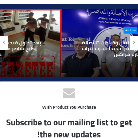
و
ق
ع
ا
حوادث
ل
و
بعد تداول فيديو يوثق العملية.. أمن مراكش
ي
يطيح بقاصر مشتبه في تورطه في سرقة
مسلحة..
ب
With Product You Purchase
Subscribe to our mailing list to get
the new updates!