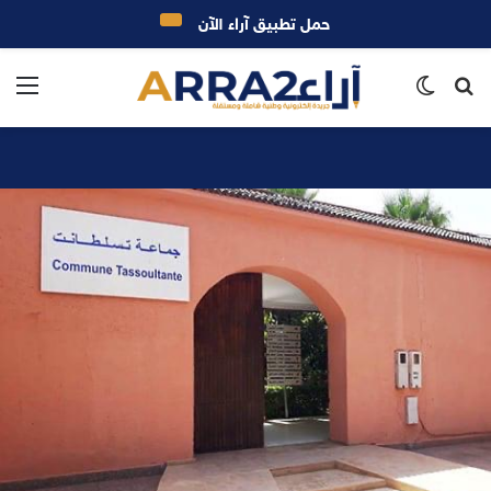
حمل تطبيق آراء الآن
بحث
الوضع
الق
عن
المظلم