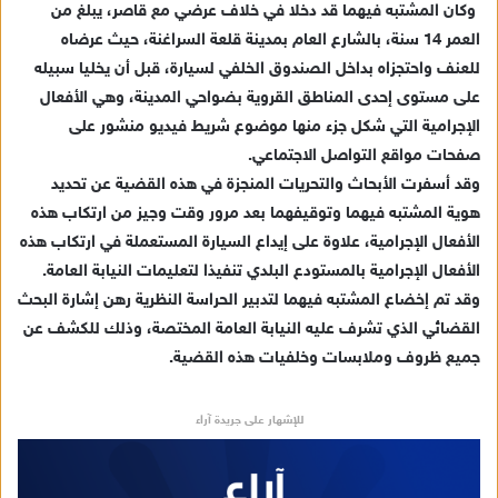
وكان المشتبه فيهما قد دخلا في خلاف عرضي مع قاصر، يبلغ من
د
العمر 14 سنة، بالشارع العام بمدينة قلعة السراغنة، حيث عرضاه
ا
للعنف واحتجزاه بداخل الصندوق الخلفي لسيارة، قبل أن يخليا سبيله
إ
ل
على مستوى إحدى المناطق القروية بضواحي المدينة، وهي الأفعال
ك
الإجرامية التي شكل جزء منها موضوع شريط فيديو منشور على
ت
صفحات مواقع التواصل الاجتماعي.
ر
وقد أسفرت الأبحاث والتحريات المنجزة في هذه القضية عن تحديد
و
هوية المشتبه فيهما وتوقيفهما بعد مرور وقت وجيز من ارتكاب هذه
ن
الأفعال الإجرامية، علاوة على إيداع السيارة المستعملة في ارتكاب هذه
ي
الأفعال الإجرامية بالمستودع البلدي تنفيذا لتعليمات النيابة العامة.
ا
وقد تم إخضاع المشتبه فيهما لتدبير الحراسة النظرية رهن إشارة البحث
القضائي الذي تشرف عليه النيابة العامة المختصة، وذلك للكشف عن
جميع ظروف وملابسات وخلفيات هذه القضية.
للإشهار على جريدة آراء