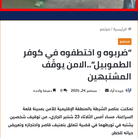
الرئيسية
/
مجتمع
مجتمع
“ضربوه و اختطفوه في كوفر
الطموبيل”..الامن يوقّف
المشتبهين
جريدة آراء
أ
سبتمبر 24, 2025
0
دقيقة واحدة
ر
س
تمكنت عناصر الشرطة بالمنطقة الإقليمية للأمن بمدينة قلعة
ل
السراغنة، مساء أمس الثلاثاء 23 شتنبر الجاري، من توقيف شخصين
ب
يشتبه في تورطهما في قضية تتعلق بتعنيف قاصر واحتجازه وتعريض
ر
حياته للخطر.
ي