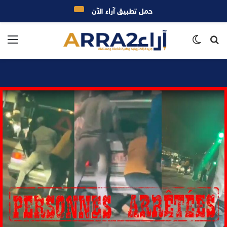
حمل تطبيق آراء الآن
بحث
الوضع
الق
عن
المظلم