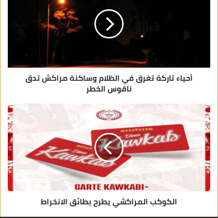
ل
ك
ت
ر
و
ن
ي
أحياء تاركة تغرق في الظلام وساكنة مراكش تدق
ناقوس الخطر
الكوكب المراكشي يطرح بطائق الانخراط