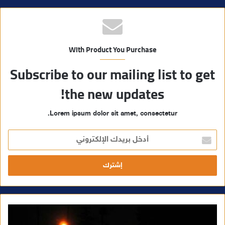
With Product You Purchase
Subscribe to our mailing list to get
the new updates!
Lorem ipsum dolor sit amet, consectetur.
أ
د
خ
ل
ب
ر
ي
د
ك
ا
ل
إ