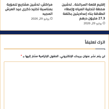
إقليم قلعة السراغنة.. تدشين
مراكش: تدشين مشاريع تنموية
محطة لتحلية المياه وإعطاء
بمناسبة تخليد ذكرى عيد العرش
انطلاقة بناء إعداديتين بكلفة
المجيد
27.3 مليون درهم
يوليو 29, 2026
يوليو 29, 2026
اترك تعليقاً
لن يتم نشر عنوان بريدك الإلكتروني.
الحقول الإلزامية مشار إليها بـ
*
ا
ل
ت
ع
ل
ي