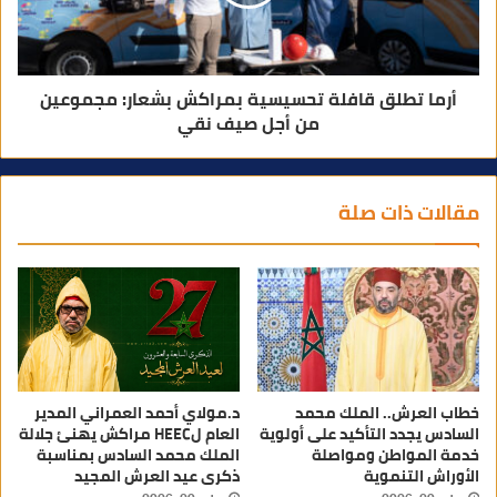
أرما تطلق قافلة تحسيسية بمراكش بشعار: مجموعين
من أجل صيف نقي
مقالات ذات صلة
خطاب العرش.. الملك محمد
د.مولاي أحمد العمراني المدير
السادس يجدد التأكيد على أولوية
العام لHEEC مراكش يهنئ جلالة
خدمة المواطن ومواصلة
الملك محمد السادس بمناسبة
الأوراش التنموية
ذكرى عيد العرش المجيد