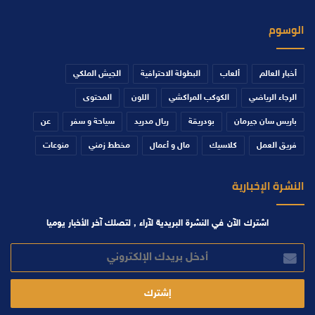
الوسوم
أخبار العالم
ألعاب
البطولة الاحترافية
الجيش الملكي
الرجاء الرياضي
الكوكب المراكشي
اللون
المحتوى
باريس سان جيرمان
بودريقة
ريال مدريد
سياحة و سفر
عن
فريق العمل
كلاسيك
مال و أعمال
مخطط زمني
منوعات
النشرة الإخبارية
اشترك الآن في النشرة البريدية لآراء , لتصلك آخر الأخبار يوميا
أدخل
بريدك
الإلكتروني