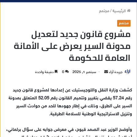
الرئيسية
/
مجتمع
مجتمع
مشروع قانون جديد لتعديل
مدونة السير يعرض على الأمانة
العامة للحكومة
جريدة آراء
أ
سبتمبر 1, 2025
0
دقيقة واحدة
ر
س
كشفت وزارة النقل واللوجيستيك عن إعدادها لمشروع قانون جديد
ل
رقم 57.24 يقضي بتغيير وتتميم القانون رقم 52.05 المتعلق بمدونة
ب
السير على الطرق، وذلك في إطار جهودها للحد من حوادث السير
ر
وتنزيل الاستراتيجية الوطنية للسلامة الطرقية.
ي
د
وأوضح الوزير عبد الصمد قيوح، في معرض جوابه على سؤال برلماني،
ا