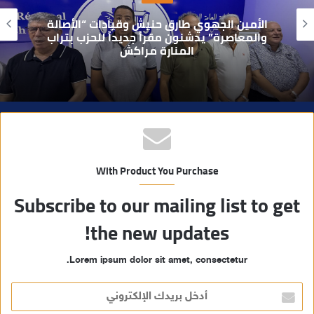
و
بعد تداول فيديو يوثق العملية.. أمن مراكش
ي
يطيح بقاصر مشتبه في تورطه في سرقة
مسلحة..
ب
With Product You Purchase
Subscribe to our mailing list to get
the new updates!
Lorem ipsum dolor sit amet, consectetur.
أ
د
خ