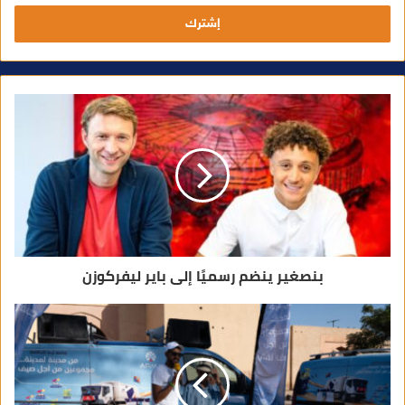
ل
ب
ر
ي
د
ك
ا
ل
إ
ل
ك
ت
ر
و
ن
ي
بنصغير ينضم رسميًا إلى باير ليفركوزن