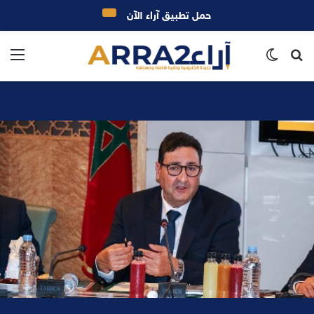
حمل تطبيق آراء الآن
بحث
الوضع
الق
عن
المظلم