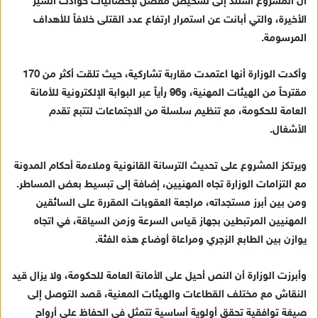
أن المشروع استند إلى تشخيص مفصل لإحصائيات حوادث السير
إ
الأخيرة، والتي أبانت عن استمرار ارتفاع عدد القتلى خلافاً للأهداف
ل
ك
المرسومة.
ت
ر
وأكدت الوزارة أنها اعتمدت مقاربة تشاركية، حيث تلقت أكثر من 170
و
مقترحاً من الهيئات المهنية، و96 رأياً عبر البوابة الإلكترونية للأمانة
ن
العامة للحكومة، مع تنظيم سلسلة من الاجتماعات لتتبع تقدم
ي
الأشغال.
ا
ويرتكز المشروع على تحديث الترسانة القانونية وملاءمة أحكام المدونة
مع التزامات الوزارة تجاه المهنيين، إضافة إلى تبسيط بعض المساطر.
ومن بين أبرز مستجداته، مراجعة العقوبات المقررة على السائقين
المهنيين المرتبطين بجهاز قياس السرعة وزمن السياقة، في اتجاه
يوازن بين الطابع الزجري ومراعاة أوضاع هذه الفئة.
وأبرزت الوزارة أن النص أحيل على الأمانة العامة للحكومة، ولا يزال قيد
النقاش مع مختلف القطاعات والهيئات المعنية، قصد التوصل إلى
صيغة توافقية تحقق أولوية أساسية تتمثل في الحفاظ على أرواح