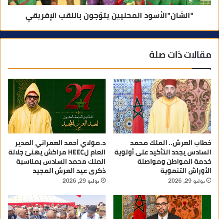
"الشان"الأسود المحليين يتوّجون باللقب الإفريقي
مقالات ذات صلة
خطاب العرش.. الملك محمد
د.مولاي أحمد العمراني المدير
السادس يجدد التأكيد على أولوية
العام لHEEC مراكش يهنئ جلالة
خدمة المواطن ومواصلة
الملك محمد السادس بمناسبة
الأوراش التنموية
ذكرى عيد العرش المجيد
يوليو 29, 2026
يوليو 29, 2026