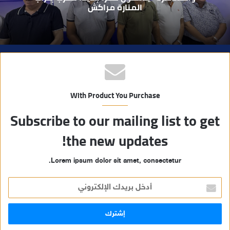
مسلحة..
ب
With Product You Purchase
Subscribe to our mailing list to get
the new updates!
Lorem ipsum dolor sit amet, consectetur.
أ
د
خ
ل
ب
ر