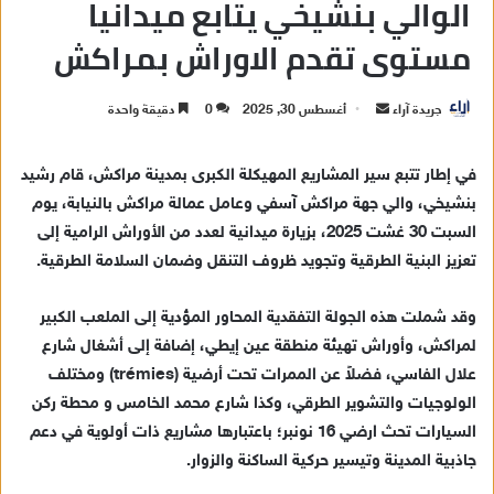
الوالي بنشيخي يتابع ميدانيا
مستوى تقدم الاوراش بمراكش
جريدة آراء
أ
أغسطس 30, 2025
0
دقيقة واحدة
ر
س
‏‎في إطار تتبع سير المشاريع المهيكلة الكبرى بمدينة مراكش، قام رشيد
ل
بنشيخي، والي جهة مراكش آسفي وعامل عمالة مراكش بالنيابة، يوم
ب
السبت 30 غشت 2025، بزيارة ميدانية لعدد من الأوراش الرامية إلى
ر
تعزيز البنية الطرقية وتجويد ظروف التنقل وضمان السلامة الطرقية.
ي
د
‏‎وقد شملت هذه الجولة التفقدية المحاور المؤدية إلى الملعب الكبير
ا
لمراكش، وأوراش تهيئة منطقة عين إيطي، إضافة إلى أشغال شارع
إ
علال الفاسي، فضلاً عن الممرات تحت أرضية (trémies) ومختلف
ل
ك
الولوجيات والتشوير الطرقي، وكذا شارع محمد الخامس و محطة ركن
ت
السيارات تحث ارضي 16 نونبر؛ باعتبارها مشاريع ذات أولوية في دعم
ر
جاذبية المدينة وتيسير حركية الساكنة والزوار.
و