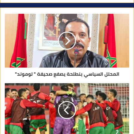
ي
د
ك
ا
ل
إ
ل
ك
ت
ر
و
ن
ي
المحلل السياسي بنطلحة يصفع صحيفة " لوموند"