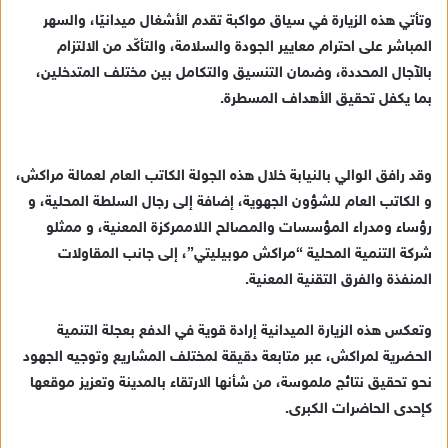
ن
‏‎وتأتي هذه الزيارة في سياق مواكبة تقدم الأشغال ميدانيًا، والسهر
ي
المباشر على احترام معايير الجودة والسلامة، والتأكّد من الالتزام
ا
بالآجال المحددة، وضمان التنسيق والتكامل بين مختلف المتدخلين،
بما يكفل تحقيق الأهداف المسطرة.
وقد رافق الوالي بالنيابة خلال هذه الجولة الكاتب العام لعمالة مراكش،
و الكاتب العام للشؤون الجهوية، إضافة إلى رجال السلطة المحلية، و
رؤساء ومدراء المؤسسات والمصالح اللاممركزة المعنية، و ممثلو
شركة التنمية المحلية “مراكش موبيليتي”، إلى جانب المقاولات
المنفذة والفرق التقنية المعنية.
وتعكس هذه الزيارة الميدانية إرادة قوية في الدفع بعجلة التنمية
الحضرية لمراكش، عبر متابعة دقيقة لمختلف المشاريع وتوجيه الجهود
نحو تحقيق نتائج ملموسة، من شأنها الارتقاء بالمدينة وتعزيز موقعها
كإحدى الحاضرات الكبرى.