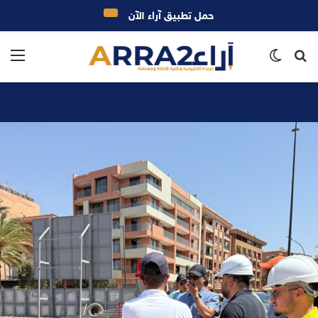
حمل تطبيق آراء الآن
بحث
الوضع
الق
عن
المظلم