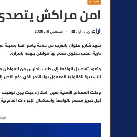
مجتمع
امن مراكش يتصدى لاب
أ
جريدة آراء
أغسطس 15, 2025
ر
شهد شارع تطوان بالقرب من ساحة جامع الفنا بمدينة 
س
نارية، عقب شكوى تقدم بها مواطن يتهمه بابتزازه.
ل
ب
ر
ي
التسعيرة القانونية المعمول بها، الأمر الذي دفع الأخير 
د
ا
وحلت المصالح الأمنية بعين المكان، حيث جرى توقيف الحا
إ
أجل تحرير محضر بالواقعة واستكمال الإجراءات القانونية
ل
ك
للإشه
ت
ر
و