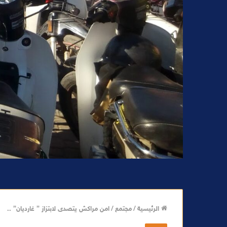
الرئيسية
/
مجتمع
/
امن مراكش يتصدى لابتزاز ” غارديان” ..