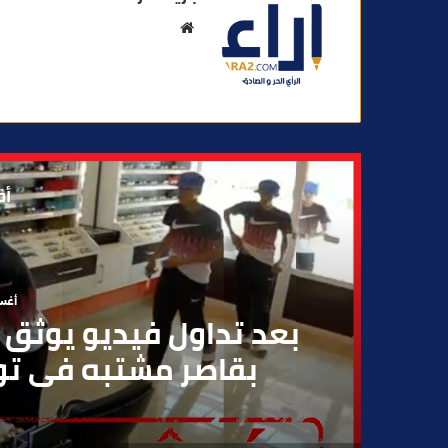
م
و
ق
ع
ا
ل
و
أق
ي
ب
أغسطس
بعد تداول فيديو يوثق 
بقاصر مشتبه في تو