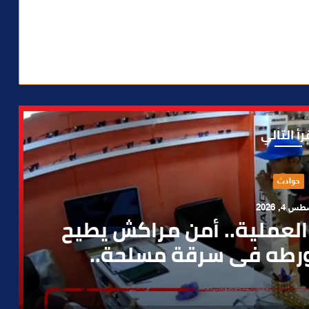
رأ التالي
حوادث
 4, 2026
العملية.. أمن مراكش يطيح
رطه في سرقة مسلحة..