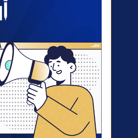
ن
ي
ا