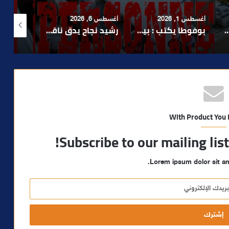
أغسطس 1, 2026
أغسطس 6, 2026
أغسطس 6, 2026
لا 1.. حلم عالمي توقف في المنعرج الأخير؟
بوفوطا يكتب : بين صمت الحكومة وسباق الانتخابات… هل أصبحت إدارة الأزمات خارج أولويات الفاعلين السياسيين؟
رشيد نجاح يدق ناقوس الخطر بشأن تعثر الملفات الاستثمارية بمراكش ويدعو إلى تسريع المساطر الإدارية..
With Product You
Subscribe to our mailing lis
Lorem ipsum dolor sit am