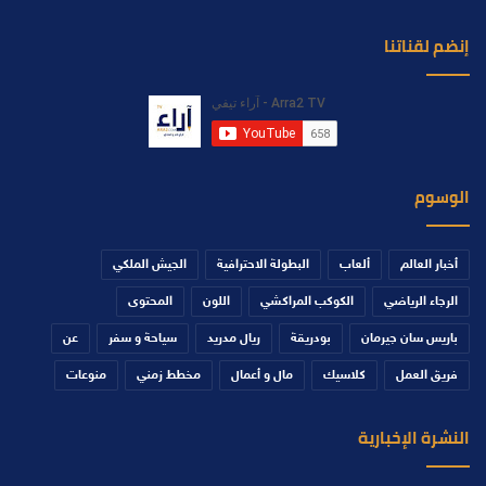
إنضم لقناتنا
الوسوم
أخبار العالم
ألعاب
البطولة الاحترافية
الجيش الملكي
الرجاء الرياضي
الكوكب المراكشي
اللون
المحتوى
باريس سان جيرمان
بودريقة
ريال مدريد
سياحة و سفر
عن
فريق العمل
كلاسيك
مال و أعمال
مخطط زمني
منوعات
النشرة الإخبارية