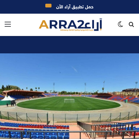
حمل تطبيق آراء الآن
بحث
الوضع
الق
عن
المظلم