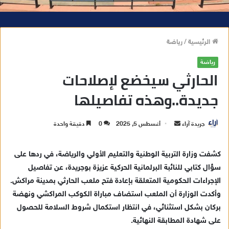
الرئيسية
/
رياضة
رياضة
الحارثي سيخضع لإصلاحات
جديدة..وهذه تفاصيلها
جريدة آراء
أ
أغسطس 5, 2025
0
دقيقة واحدة
ر
س
كشفت وزارة التربية الوطنية والتعليم الأولي والرياضة، في ردها على
ل
سؤال كتابي للنائبة البرلمانية الحركية عزيزة بوجريدة، عن تفاصيل
ب
الإجراءات الحكومية المتعلقة بإعادة فتح ملعب الحارثي بمدينة مراكش.
ر
وأكدت الوزارة أن الملعب استضاف مباراة الكوكب المراكشي ونهضة
ي
بركان بشكل استثنائي، في انتظار استكمال شروط السلامة للحصول
د
على شهادة المطابقة النهائية.
ا