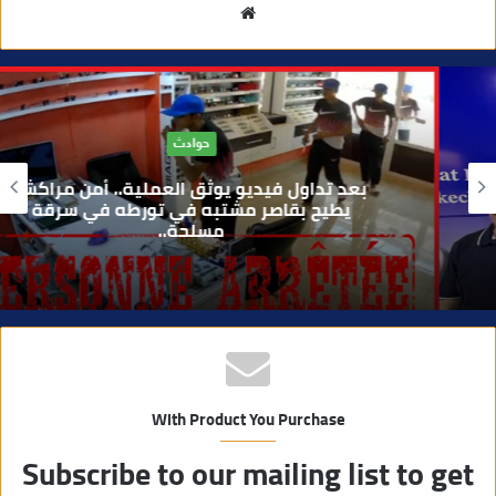
م
و
ق
ع
ا
حوادث
ل
و
بعد تداول فيديو يوثق العملية.. أمن مراكش
ي
يطيح بقاصر مشتبه في تورطه في سرقة
مسلحة..
ب
With Product You Purchase
Subscribe to our mailing list to get