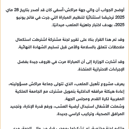
إ
أوضح الجواب أن والي جهة مراكش-آسفي كان قد أصدر بتاريخ 28 ماي
ل
ك
2025 ترخيصًا استثنائيًا لتنظيم المباراة التي جرت في فاتح يونيو
ت
2025، بهدف اختبار جاهزية الملعب ميدانيًا.
ر
و
وقد تم هذا القرار بناءً على تقرير لجنة مشتركة اشترطت استكمال
ن
ملاحظات تتعلق بالسلامة والأمن قبل تسليم الشهادة النهائية.
ي
ا
وقد أشارت الوزارة إلى أن المباراة مرت في ظروف جيدة بفضل
الإجراءات الاحترازية المتخذة.
يعرف مشروع تأهيل الملعب، الذي تتولى جماعة مراكش مسؤوليته،
إعادة هيكلة مرافقه الداخلية بتمويل مشترك مع الجامعة الملكية
المغربية لكرة القدم ومجلس الجهة.
وشملت الأشغال استبدال أرضية العشب، ورفع قدرة الإنارة، وتجديد
المرافق الصحية، وتركيب كراسي جديدة.
وتتابع لجنة مختصة، تم تشكيلها بموجب قرار من والي الجهة، مدى