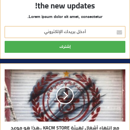
the new updates!
Lorem ipsum dolor sit amet, consectetur.
أ
د
خ
ل
ب
ر
ي
د
ك
ا
ل
إ
ل
ك
ت
ر
و
ن
ي
مع إنتهاء أشغال تهيئة KACM STORE ..هذا هو موعد