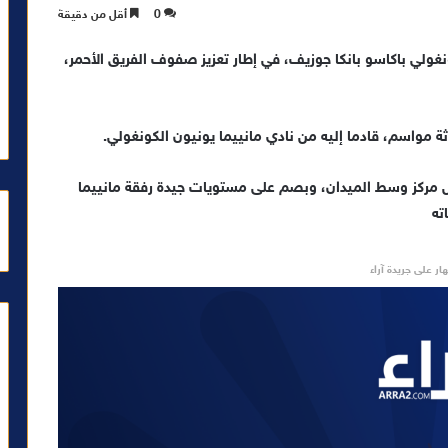
0
أقل من دقيقة
ونغولي باكاسو بانكا جوزيف، في إطار تعزيز صفوف الفريق الأحمر،
ة مواسم، قادما إليه من نادي مانييما يونيون الكونغولي.
و بانكا، البالغ من العمر 21 سنة، يشغل مركز وسط الميدان، وبصم على مستويات جيدة رفقة مانييما
ته
ار على جريدة آراء