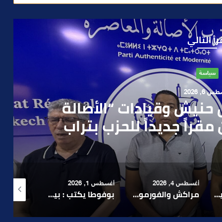
رأ التالي
حوادث
 4, 2026
العملية.. أمن مراكش يطيح
رطه في سرقة مسلحة..
أغسطس 1, 2026
أغسطس 6, 2026
أغسطس 6, 2026
لا 1.. حلم عالمي توقف في المنعرج الأخير؟
بوفوطا يكتب : بين صمت الحكومة وسباق الانتخابات… هل أصبحت إدارة الأزمات خارج أولويات الفاعلين السياسيين؟
رشيد نجاح يدق ناقوس الخطر بشأن تعثر الملفات الاستثمارية بمراكش ويدعو إلى تسريع المساطر الإدارية..