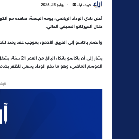
أ
جريدة آراء
يوليو 25, 2025
ر
أعلن نادي الوداد الرياضي، يومه الجمعة، تعاقده مع الك
س
خلال الميركاتو الصيفي الحالي.
ل
ب
ر
وانضم باكاسو إلى الفريق الأحمو، بموجب عقد يمتد لثلاث
ي
د
يشار إلى أن باكاس
ا
الموسم الماضي، وهو ما دفع الوداد يسعى للظفر بخدما
إ
ل
للإشه
ك
ت
ر
و
ن
ي
ا