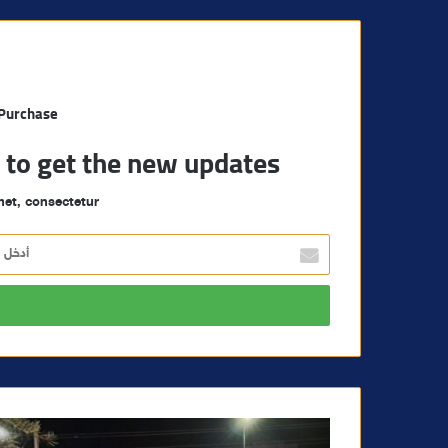
 Purchase
t to get the new updates!
et, consectetur.
أ
د
خ
ل
ب
ر
ي
د
ك
ا
ل
إ
ل