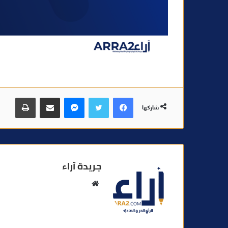
فيسبوك
تويتر
ماسنجر
مشاركة عبر البريد
طباعة
شاركها
جريدة آراء
م
و
ق
ع