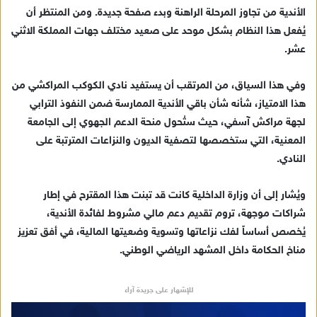
ك
الأندية من تجاوز المرحلة الراهنة وبدء صفحة جديدة. ومن المنتظر أن
ت
يُفعل هذا النظام بشكل موحد على صعيد مختلف جهات المملكة الاثني
ر
عشر.
و
ن
وفي هذا السياق، من المرتقب أن يستفيد نادي الكوكب المراكشي من
ي
هذا الامتياز، شأنه شأن باقي الأندية الممارسة ضمن النفوذ الترابي
ا
لجهة مراكش آسفي، حيث ستُحول منحة الدعم الجهوي إلى الجامعة
المعنية، التي ستخصصها لتصفية الديون والنزاعات المترتبة على
النادي.
ويُشار إلى أن وزارة الداخلية كانت قد تبنت هذا المقترح في إطار
شراكات موجهة، تروم تقديم دعم مالي مشروط لفائدة الأندية،
يُخصص أساساً لفك نزاعاتها وتسوية وضعيتها المالية، في أفق تعزيز
مناخ الحكامة داخل المشهد الرياضي الوطني.
للإشهار على جريدة آراء