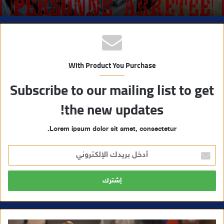
With Product You Purchase
Subscribe to our mailing list to get
the new updates!
Lorem ipsum dolor sit amet, consectetur.
أ
د
خ
ل
ب
ر
ي
د
ك
ا