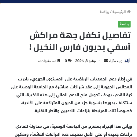
الرئيسية
/
رياضة
رياضة
تفاصيل تكفل جهة مراكش
آسفي بديون فارس النخيل !
جريدة آراء
أ
يوليو 8, 2025
0
دقيقة واحدة
ر
س
في إطار دعم الجمعيات الرياضية على المستوى الجهوي، بادرت
ل
المجالس الجهوية إلى عقد شراكات مباشرة مع الجامعة الوصية على
ب
كرة القدم، بهدف تحويل منح الدعم المالي إلى هذه الأخيرة، التي
ر
ستتكلف بدورها بتسوية جزء من الديون المتراكمة على الأندية،
ي
خصوصاً تلك المرتبطة بنزاعات اللاعبين والأطر التقنية.
د
ا
ويأتي هذا الإجراء بمقترح من الجامعة الوصية، في محاولة لتفادي
إ
نزاعات جديدة أو على الأقل تخفيف حدة النزاعات القائمة، وتمكين
ل