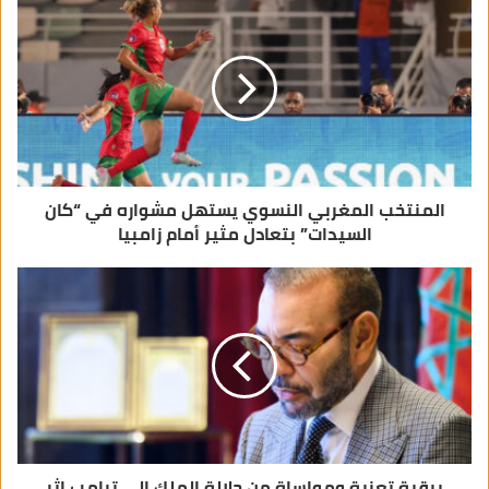
ل
إ
ل
ك
ت
ر
و
ن
ي
المنتخب المغربي النسوي يستهل مشواره في “كان
السيدات” بتعادل مثير أمام زامبيا
برقية تعزية ومواساة من جلالة الملك إلى ترامب إثر