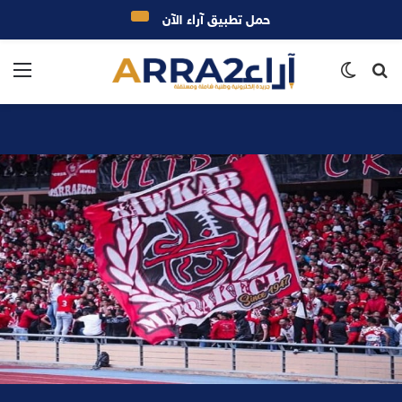
حمل تطبيق آراء الآن
بحث
الوضع
الق
عن
المظلم