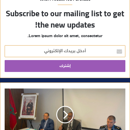
Subscribe to our mailing list to get
the new updates!
Lorem ipsum dolor sit amet, consectetur.
أ
د
خ
ل
ب
ر
ي
د
ك
ا
ل
إ
ل
ك
ت
ر
و
ن