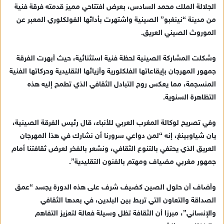
الجلالة الملك محمد السادس، بعرض افتتاحي مميز قدمته فرقة فنية
إ
من مدينة “نينغبو” الصينية واشتهرت بأدائها الفولكلوري المعبر عن
ل
ك
الموروث الصيني العريق.
ت
ر
وشكلت المشاركة الصينية لحظة فنية استثنائية، حيث أبهرت الفرقة
و
جمهور المهرجان بإيقاعاتها الفلكلورية وأزيائها التقليدية وحركاتها الفنية
ن
المنسجمة، مما يعكس روح التبادل الثقافي الذي تطمح إليه هذه
ي
التظاهرة السنوية.
ا
وفي تصريح لوكالة المغرب العربي للأنباء، قال رئيس الفرقة الصينية،
يان شياوبينغ، إنه “لمن دواعي سرورنا أن نشارك في هذا المهرجان
العريق الذي يحتفي بالتنوع الثقافي، ونشعر بالفخر لعرض ثقافتنا أمام
جمهور مغربي مضياف ومهتم بالفنون التقليدية”.
وأضاف أن حلول الصين كضيف شرف على هذه الدورة يجسد “عمق
الصداقة والتعاون التي تربط بين البلدين، في بعدها الثقافي
والإنساني”، مبرزا أن الثقافة تظل وسيلة فعالة لتعزيز التفاهم