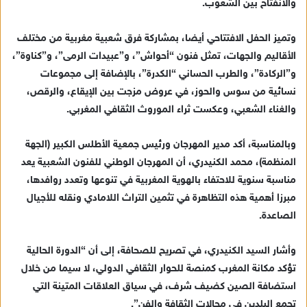
والانفتاح بين الشعوب.
وتميز الحفل الافتتاحي أيضا، بمشاركة فرق شعبية مغربية من مختلف
الأقاليم والجهات، تمثل فنون “أحواش”، و”عبيدات الرمى”، و”كناوة”،
و”الركادة”، والطرب الحساني “الكدرة”، بالإضافة إلى مجموعات
نسائية من سوس والحوز، في عروض مزجت بين الإيقاع، والرقص،
والغناء الشعبي، وعكست ثراء الموروث الثقافي المغربي.
وبالمناسبة، أكد مدير المهرجان ورئيس جمعية الأطلس الكبير (الجهة
المنظمة)، محمد الكنيدري، أن المهرجان الوطني للفنون الشعبية يعد
مناسبة سنوية للاحتفاء بالهوية المغربية في تنوعها وتعدد روافدها،
مبرزا أهمية هذه التظاهرة في تثمين التراث اللامادي ونقله للأجيال
الصاعدة.
وأشار السيد الكنيدري، في تصريح للصحافة، إلى أن “الدورة الحالية
تؤكد مكانة المغرب كمنصة للحوار الثقافي الدولي، لا سيما من خلال
استضافة الصين كضيف شرف، في سياق العلاقات المتينة التي
تجمع البلدين في مجالات الثقافة والفن”.