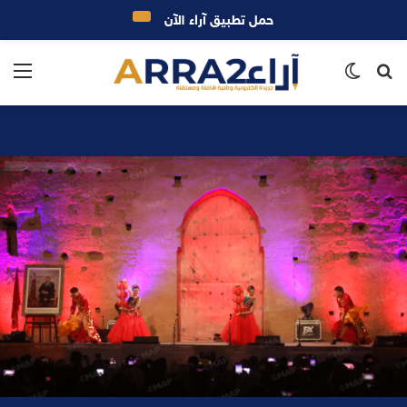
حمل تطبيق آراء الآن
بحث
الوضع
الق
عن
المظلم