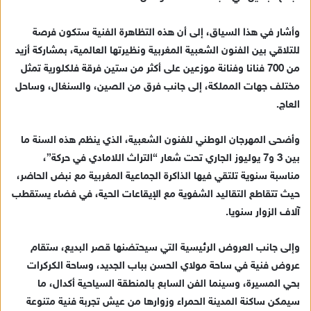
وأشار في هذا السياق، إلى أن هذه التظاهرة الفنية ستكون فرصة
للتلاقي بين الفنون الشعبية المغربية ونظيرتها العالمية، بمشاركة أزيد
من 700 فنانا وفنانة موزعين على أكثر من ستين فرقة فلكلورية تمثل
مختلف جهات المملكة، إلى جانب فرق من الصين، والسنغال، وساحل
العاج.
وأضحى المهرجان الوطني للفنون الشعبية، الذي ينظم هذه السنة ما
بين 3 و7 يوليوز الجاري تحت شعار “التراث اللامادي في حركة”،
مناسبة سنوية تلتقي فيها الذاكرة الجماعية المغربية مع نبض الحاضر،
حيث تتقاطع التقاليد الشفوية مع الإيقاعات الحية، في فضاء يستقطب
آلاف الزوار سنويا.
وإلى جانب العروض الرئيسية التي سيحتضنها قصر البديع، ستقام
عروض فنية في ساحة مولاي الحسن بباب الجديد، وساحة الكركرات
بحي المسيرة، وسينما الفن السابع بالمنطقة السياحية أكدال، ما
سيمكن ساكنة المدينة الحمراء وزوارها من عيش تجربة فنية متنوعة