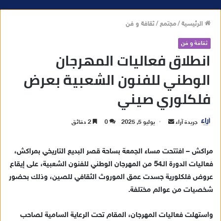
الرئيسية
/
مجتمع
/
ثقافة و فن
ثقافة و فن
انطلاق فعاليات المهرجان
الوطني للفنون الشعبية بعرض
فلكلوري صيني
جريدة آراء
أ
يوليو 5, 2025
0
2 دقائق
ر
س
مراكش – افتتحت مساء الجمعة بساحة قصر البديع التاريخي بمراكش،
ل
فعاليات الدورة الـ54 من المهرجان الوطني للفنون الشعبية، على إيقاع
ب
عروض فلكلورية جسدت عمق الموروث الثقافي للصين، وذلك بحضور
ر
شخصيات من عوالم مختلفة.
ي
د
واستهلت فعاليات المهرجان، المقام تحت الرعاية السامية لصاحب
ا