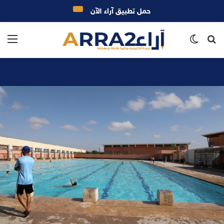
حمل تطبيق آراء الآن
بحث
الوضع
الق
عن
المظلم