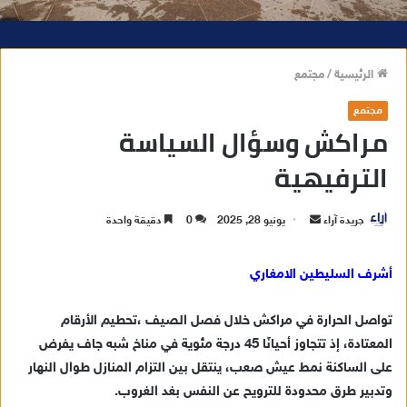
الرئيسية
/
مجتمع
مجتمع
مراكش وسؤال السياسة
الترفيهية
جريدة آراء
أ
يونيو 28, 2025
0
دقيقة واحدة
ر
س
أشرف السليطين الامغاري
ل
ب
تواصل الحرارة في مراكش خلال فصل الصيف ،تحطيم الأرقام
ر
المعتادة، إذ تتجاوز أحيانًا 45 درجة مئوية في مناخ شبه جاف يفرض
ي
على الساكنة نمط عيش صعب، ينتقل بين التزام المنازل طوال النهار
د
وتدبير طرق محدودة للترويح عن النفس بغد الغروب.
ا