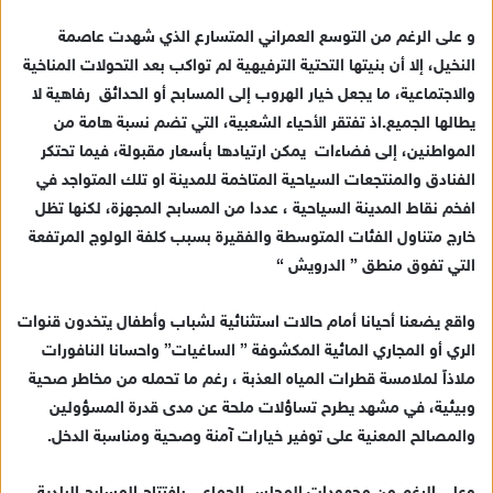
إ
و على الرغم من التوسع العمراني المتسارع الذي شهدت عاصمة
ل
ك
النخيل، إلا أن بنيتها التحتية الترفيهية لم تواكب بعد التحولات المناخية
ت
والاجتماعية، ما يجعل خيار الهروب إلى المسابح أو الحدائق رفاهية لا
ر
يطالها الجميع.اذ تفتقر الأحياء الشعبية، التي تضم نسبة هامة من
و
المواطنين، إلى فضاءات يمكن ارتيادها بأسعار مقبولة، فيما تحتكر
ن
الفنادق والمنتجعات السياحية المتاخمة للمدينة او تلك المتواجد في
ي
افخم نقاط المدينة السياحية ، عددا من المسابح المجهزة، لكنها تظل
ا
خارج متناول الفئات المتوسطة والفقيرة بسبب كلفة الولوج المرتفعة
التي تفوق منطق ” الدرويش “
واقع يضعنا أحيانا أمام حالات استثنائية لشباب وأطفال يتخدون قنوات
الري أو المجاري المائية المكشوفة ” الساغيات” واحسانا النافورات
ملاذاً لملامسة قطرات المياه العذبة ، رغم ما تحمله من مخاطر صحية
وبيئية، في مشهد يطرح تساؤلات ملحة عن مدى قدرة المسؤولين
والمصالح المعنية على توفير خيارات آمنة وصحية ومناسبة الدخل.