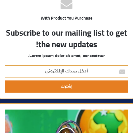
With Product You Purchase
Subscribe to our mailing list to get
the new updates!
Lorem ipsum dolor sit amet, consectetur.
أ
د
خ
ل
ب
ر
ي
د
ك
ا
ل
إ
ل
ك