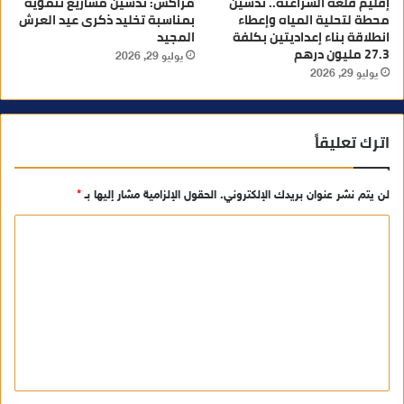
إقليم قلعة السراغنة.. تدشين
مراكش: تدشين مشاريع تنموية
محطة لتحلية المياه وإعطاء
بمناسبة تخليد ذكرى عيد العرش
انطلاقة بناء إعداديتين بكلفة
المجيد
27.3 مليون درهم
يوليو 29, 2026
يوليو 29, 2026
اترك تعليقاً
لن يتم نشر عنوان بريدك الإلكتروني.
الحقول الإلزامية مشار إليها بـ
*
ا
ل
ت
ع
ل
ي
ق