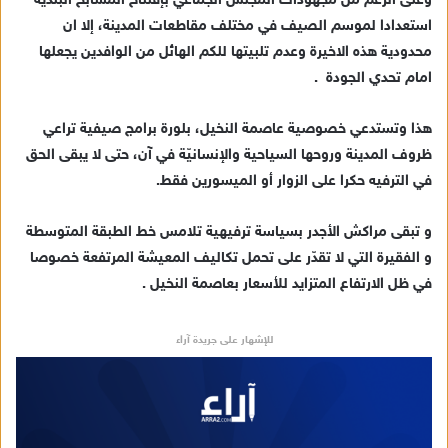
وعلى الرغم من مجهودات المجلس الجماعي بإفتتاح المسابح البلدية
استعدادا لموسم الصيف في مختلف مقاطعات المدينة، إلا ان
محدودية هذه الاخيرة وعدم تلبيتها للكم الهائل من الوافدين يجعلها
امام تحدي الجودة .
هذا وتستدعي خصوصية عاصمة النخيل، بلورة برامج صيفية تراعي
ظروف المدينة وروحها السياحية والإنسانيّة في آن، حتى لا يبقى الحق
في الترفيه حكرا على الزوار أو الميسورين فقط.
و تبقى مراكش الأجدر بسياسة ترفيهية تلامس خط الطبقة المتوسطة
و الفقيرة التي لا تقدّر على تحمل تكاليف المعيشة المرتفعة خصوصا
في ظل الارتفاع المتزايد للأسعار بعاصمة النخيل .
للإشهار على جريدة آراء