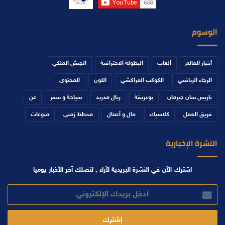
الوسوم
أخبار العالم
ألعاب
البطولة الاحترافية
الجيش الملكي
الرجاء الرياضي
الكوكب المراكشي
اللون
المحتوى
باريس سان جيرمان
بودريقة
ريال مدريد
سياحة و سفر
عن
فريق العمل
كلاسيك
مال و أعمال
مخطط زمني
منوعات
النشرة الإخبارية
اشترك الآن في النشرة البريدية لآراء , لتصلك آخر الأخبار يوميا
أدخل
بريدك
الإلكتروني