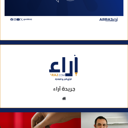
جريدة آراء
م
و
ق
ع
ا