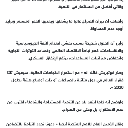
د
وقائي أفضل من الاستثمار في التنمية.
ا
إ
وأضاف أن نيران الصراع غالبا ما يشعلها ويغذيها الفقر المستمر وتزايد
ل
ك
أوجه عدم المساواة.
ت
ر
وأبرز أن الحلول شحيحة بسبب تفشي انعدام الثقة الجيوسياسية
و
والانقسامات، فمع تباطأ الاقتصاد العالمي وتصاعد التوترات التجارية
ن
وانخفاض ميزانيات المساعدات، يرتفع الإنفاق العسكري.
ي
ا
وحذر غوتيريش قائلا إنه « مع استمرار الاتجاهات الحالية، سيعيش ثلثا
فقراء العالم في دول متأثرة بالصراعات أو ذات أوضاع هشة بحلول
2030 ».
وأوضح أنه كلما ابتعد بلد عن التنمية المستدامة والشاملة، اقترب من
عدم الاستقرار، بل وحتى من الصراع.
وقال الأمين العام للأمم المتحدة أيضا « دعونا نجدد التزامنا بالتضامن