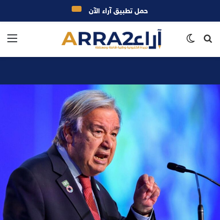
حمل تطبيق آراء الآن
بحث
الوضع
الق
عن
المظلم