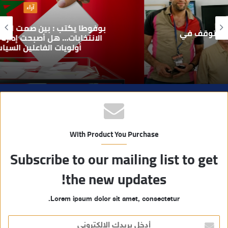
آراء
ل
و
بوفوطا يكتب : بين صمت الحكومة وسباق
ي
الانتخابات… هل أصبحت إدارة الأزمات خارج
أولويات الفاعلين السياسيين؟
ب
With Product You Purchase
Subscribe to our mailing list to get
the new updates!
Lorem ipsum dolor sit amet, consectetur.
أ
د