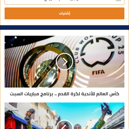
خ
ل
ب
ر
ي
د
ك
ا
ل
إ
ل
ك
ت
ر
و
ن
ي
كأس العالم للأندية لكرة القدم .. برنامج مباريات السبت