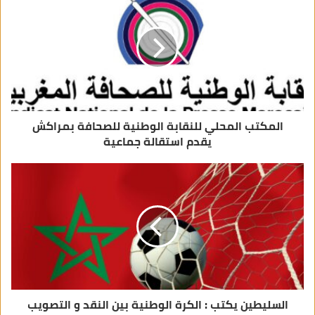
إ
ل
ك
ت
ر
و
ن
ي
المكتب المحلي للنقابة الوطنية للصحافة بمراكش
يقدم استقالة جماعية
السليطين يكتب : الكرة الوطنية بين النقد و التصويب