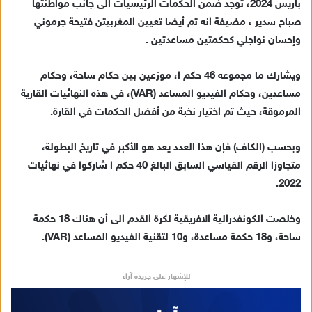
باريس 2024، توجد ضمن الحكمات الرئيسيات الى جانب مواطنتها
إ
صباح سدير ، مضيفة انه تم أيضا تعيين المغربيتن فتيحة جرموني
ل
وإحسان نواجلي كحكمتين مساعدتين .
ك
ت
ر
ويشارك ما مجموعه 46 حكم ا، موزعين بين حكام ساحة، وحكام
و
مساعدين، وحكام الفيديو المساعد (VAR)، في هذه النهائيات القارية
ن
المرموقة، حيث تم اختيار نخبة من أفضل الحكمات في القارة.
ي
ا
وبحسب (الكاف) فإن هذا العدد يعد هو الأكبر في تاريخ البطولة،
متجاوزا الرقم القياسي السابق البالغ 40 حكم ا شاركوا في نهائيات
2022.
وخلصت الكونفدرالية الافريقية لكرة القدم الى أن هناك 18 حكمة
ساحة، و18 حكمة مساعدة، و10 لتقنية الفيديو المساعد (VAR).
للإشهار على جريدة آراء