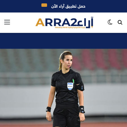
حمل تطبيق آراء الآن
بحث
الوضع
الق
عن
المظلم