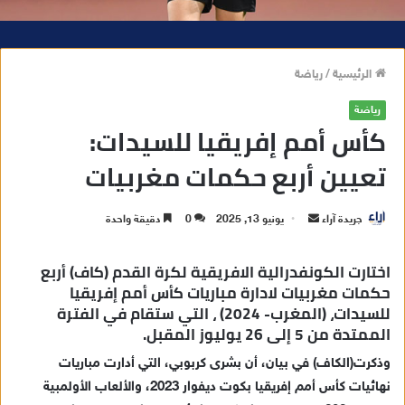
الرئيسية
/
رياضة
رياضة
كأس أمم إفريقيا للسيدات:
تعيين أربع حكمات مغربيات
جريدة آراء
أ
يونيو 13, 2025
0
دقيقة واحدة
ر
س
اختارت الكونفدرالية الافريقية لكرة القدم (كاف) أربع
ل
حكمات مغربيات لادارة مباريات كأس أمم إفريقيا
للسيدات، (المغرب- 2024) ، التي ستقام في الفترة
ب
الممتدة من 5 إلى 26 يوليوز المقبل.
ر
ي
وذكرت(الكاف) في بيان، أن بشرى كربوبي، التي أدارت مباريات
د
نهائيات كأس أمم إفريقيا بكوت ديفوار 2023، والألعاب الأولمبية
ا