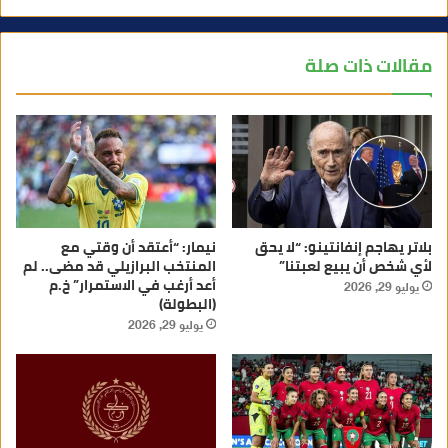
مقالات ذات صلة
بلاتر يهاجم إنفانتينو: “لا يحق
نيمار: “أعتقد أن وقتي مع
لأي شخص أن يبيع لعبتنا”
المنتخب البرازيلي قد مضى.. لم
أعد أرغب في الاستمرار” خ.م
يوليو 29, 2026
(البطولة)
يوليو 29, 2026