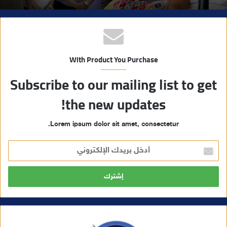
With Product You Purchase
Subscribe to our mailing list to get
the new updates!
Lorem ipsum dolor sit amet, consectetur.
أ
د
خ
ل
ب
ر
ي
د
ك
ا
ل