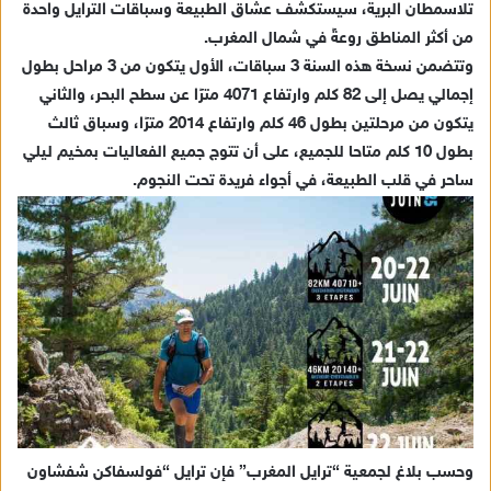
تلاسمطان البرية، سيستكشف عشاق الطبيعة وسباقات الترايل واحدة
إ
من أكثر المناطق روعةً في شمال المغرب.
ل
ك
وتتضمن نسخة هذه السنة 3 سباقات، الأول يتكون من 3 مراحل بطول
ت
إجمالي يصل إلى 82 كلم وارتفاع 4071 مترًا عن سطح البحر، والثاني
ر
يتكون من مرحلتين بطول 46 كلم وارتفاع 2014 مترًا، وسباق ثالث
و
بطول 10 كلم متاحا للجميع، على أن تتوج جميع الفعاليات بمخيم ليلي
ن
ساحر في قلب الطبيعة، في أجواء فريدة تحت النجوم.
ي
ا
وحسب بلاغ لجمعية “ترايل المغرب” فإن ترايل “فولسفاكن شفشاون