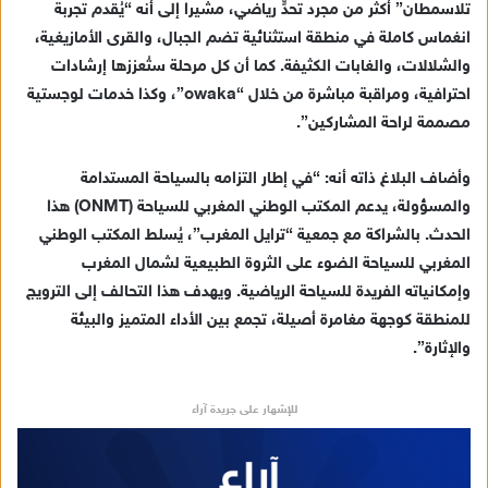
تلاسمطان” أكثر من مجرد تحدٍّ رياضي، مشيرا إلى أنه “يُقدم تجربة
انغماس كاملة في منطقة استثنائية تضم الجبال، والقرى الأمازيغية،
والشلالات، والغابات الكثيفة. كما أن كل مرحلة ستُعززها إرشادات
احترافية، ومراقبة مباشرة من خلال “owaka”، وكذا خدمات لوجستية
مصممة لراحة المشاركين”.
وأضاف البلاغ ذاته أنه: “في إطار التزامه بالسياحة المستدامة
والمسؤولة، يدعم المكتب الوطني المغربي للسياحة (ONMT) هذا
الحدث. بالشراكة مع جمعية “ترايل المغرب”، يُسلط المكتب الوطني
المغربي للسياحة الضوء على الثروة الطبيعية لشمال المغرب
وإمكانياته الفريدة للسياحة الرياضية. ويهدف هذا التحالف إلى الترويج
للمنطقة كوجهة مغامرة أصيلة، تجمع بين الأداء المتميز والبيئة
والإثارة”.
للإشهار على جريدة آراء