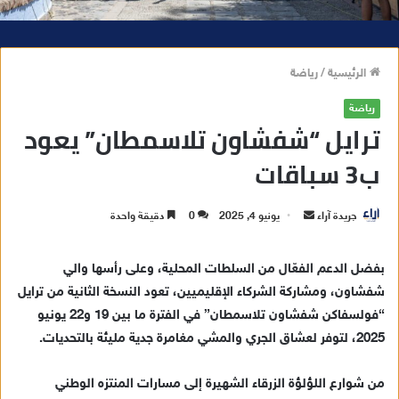
الرئيسية
/
رياضة
رياضة
ترايل “شفشاون تلاسمطان” يعود
ب3 سباقات
جريدة آراء
أ
يونيو 4, 2025
0
دقيقة واحدة
ر
س
بفضل الدعم الفعّال من السلطات المحلية، وعلى رأسها والي
ل
شفشاون، ومشاركة الشركاء الإقليميين، تعود النسخة الثانية من ترايل
ب
“فولسفاكن شفشاون تلاسمطان” في الفترة ما بين 19 و22 يونيو
ر
2025، لتوفر لعشاق الجري والمشي مغامرة جدية مليئة بالتحديات.
ي
د
من شوارع اللؤلؤة الزرقاء الشهيرة إلى مسارات المنتزه الوطني
ا