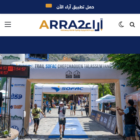
حمل تطبيق آراء الآن
بحث
الوضع
الق
عن
المظلم