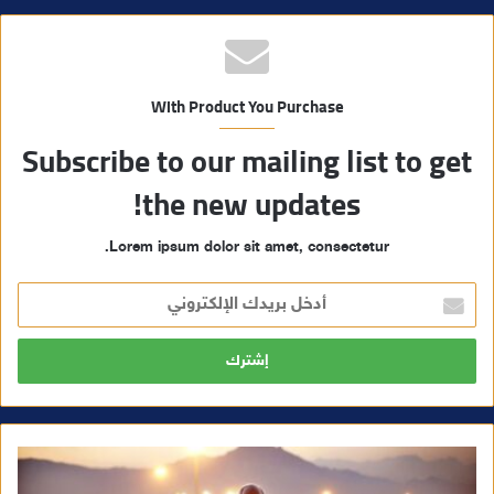
With Product You Purchase
Subscribe to our mailing list to get
the new updates!
Lorem ipsum dolor sit amet, consectetur.
أ
د
خ
ل
ب
ر
ي
د
ك
ا
ل
إ