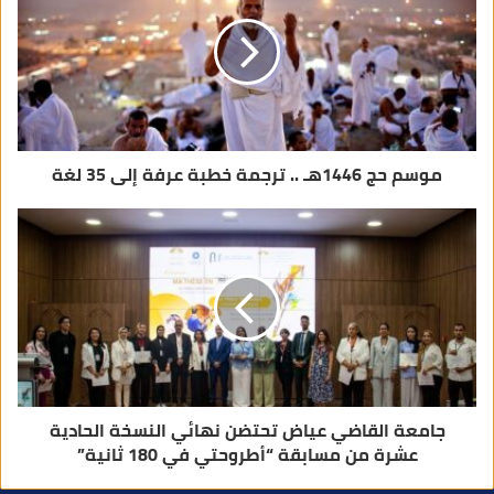
ل
ك
ت
ر
و
ن
ي
موسم حج 1446هـ .. ترجمة خطبة عرفة إلى 35 لغة
جامعة القاضي عياض تحتضن نهائي النسخة الحادية
عشرة من مسابقة “أطروحتي في 180 ثانية”