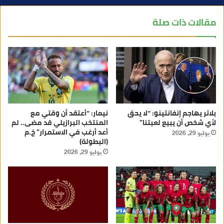
مقالات ذات صلة
بلاتر يهاجم إنفانتينو: “لا يحق
نيمار: “أعتقد أن وقتي مع
لأي شخص أن يبيع لعبتنا”
المنتخب البرازيلي قد مضى.. لم
أعد أرغب في الاستمرار” خ.م
يوليو 29, 2026
(البطولة)
يوليو 29, 2026