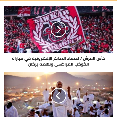
ك
ا
ل
إ
ل
ك
ت
ر
و
ن
ي
كأس العرش / اعتماد التذاكر الإلكترونية في مباراة
الكوكب المراكشي ونهضة بركان