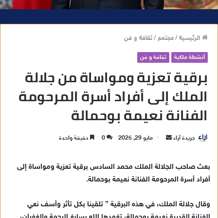
الرئيسية
/
مجتمع
/
ثقافة و فن
أنشطة ملكية
ثقافة و فن
برقية تعزية ومواساة من جلالة
الملك إلى أفراد أسرة المرحومة
الفنانة نعيمة بوحمالة
جريدة آراء
أ
مايو 29, 2025
0
دقيقة واحدة
ر
س
بعث صاحب الجلالة الملك محمد السادس برقية تعزية ومواساة إلى
ل
أفراد أسرة المرحومة الفنانة نعيمة بوحمالة.
ب
ر
وقال جلالة الملك، في هذه البرقية ” تلقينا بكل تأثر وأسف نعي
ي
الفنانة القديرة نعيمة بوحمالة، تغمدها الله بسابغ الرحمة والغفران،