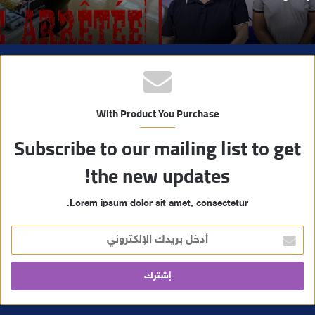
With Product You Purchase
Subscribe to our mailing list to get
the new updates!
Lorem ipsum dolor sit amet, consectetur.
أ
د
خ
ل
ب
ر
ي
د