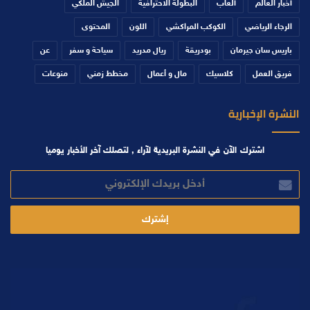
أخبار العالم
ألعاب
البطولة الاحترافية
الجيش الملكي
الرجاء الرياضي
الكوكب المراكشي
اللون
المحتوى
باريس سان جيرمان
بودريقة
ريال مدريد
سياحة و سفر
عن
فريق العمل
كلاسيك
مال و أعمال
مخطط زمني
منوعات
النشرة الإخبارية
اشترك الآن في النشرة البريدية لآراء , لتصلك آخر الأخبار يوميا
أدخل
بريدك
الإلكتروني