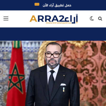
حمل تطبيق آراء الآن
بحث
الوضع
الق
عن
المظلم