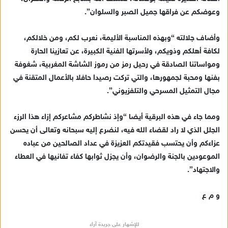
د
وعوضكم عن فراقها جميل الصبر والسلوان”.
ا
إ
وأضاف جلالته “وبهذه المناسبة الأليمة، نعرب لكم، ومن خلالكم،
ل
ك
لكافة أهلكم وذويكم، ولأسرتها الفنية الكبيرة، عن تعازينا الحارة
ت
ومواساتنا الصادقة في رحيل رمز من رموز الشاشة المغربية، شغوفة
ر
بفنها ومحبة لجمهورها، والتي تركت رصيدا حافلا بالأعمال المتقنة في
و
مجال التمثيل المسرحي والتلفزيوني”.
ن
ي
ومما جاء في هذه البرقية أيضا “وإذ نشاطركم مشاعركم إزاء هذا الرزء
ا
الجلل الذي لا راد لقضاء الله فيه، لنضرع إليه سبحانه وتعالى أن يحسن
عزاءكم وأن يحتسب فقيدتكم العزيزة في عداد الصالحين من عباده
الموعودين بالجنة والرضوان، وأن يجزل ثوابها كفاء تفانيها في العطاء
والاجتهاد”.
و م ع
للإشهار على جريدة آراء