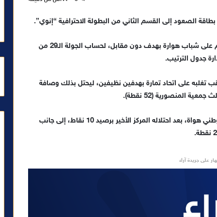
بطاقة الصعود إلى القسم الثاني من البطولة الاحترافية “إنوي”.
وحسم فريق وداد تمارة بطاقة الصعود، عقب فوزه اليوم على شباب هوارة بهدف دون مقابل، لحساب الجولة الـ29 من
 تغلبه على اتحاد تمارة بهدفين نظيفين، ليحتل بذلك وصافة
ومن جهة أخرى، ودع فريق الاتفاق المراكشي، القسم الوطني هواة، بعد احتلاله المركز الأخير برصيد 10 نقاط، إلى جانب
ار على جريدة آراء