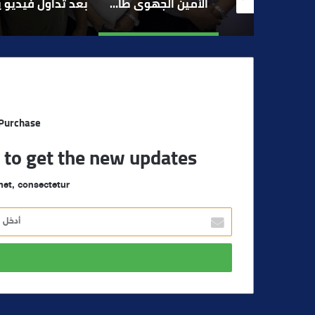
الأمين الجهوي طارق حنيش وقيادات “الأصالة والمعاصرة” يدشنون مقراً جديداً للحزب بتراب المنارة مراكش
بعد تداول فيديو يوثق العملية.. أمن مراكش يطيح بقاصر مشتبه في تورطه في سرقة مسلحة..
مراكش والفورمو
 Purchase
t to get the new updates!
et, consectetur.
أ
د
خ
ل
ب
ر
ي
د
ك
ا