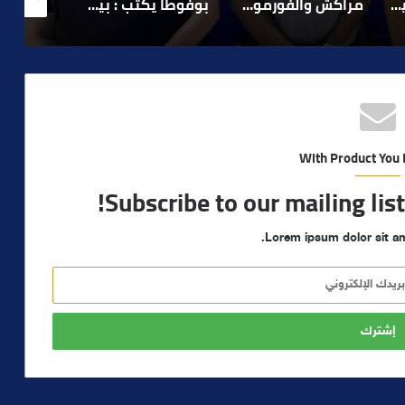
لا 1.. حلم عالمي توقف في المنعرج الأخير؟
بوفوطا يكتب : بين صمت الحكومة وسباق الانتخابات… هل أصبحت إدارة الأزمات خارج أولويات الفاعلين السياسيين؟
رشيد نجاح يدق ناقوس الخطر بشأن تعثر الملفات الاستثمارية بمراكش ويدعو إلى تسريع المساطر الإدارية..
With Product You
Subscribe to our mailing lis
Lorem ipsum dolor sit am