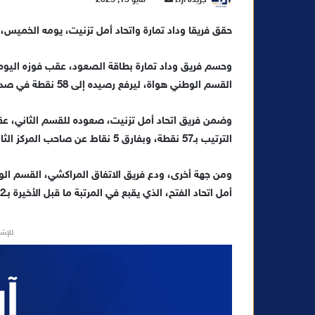
ر
حقق فريقا وداد تمارة واتحاد أمل تزنيت، يومه الخميس، 
س
ل
ب
ر
القسم الوطني هواة، ليرفع رصيده إلى 58 نقطة في صدارة جدول الترتيب.
ي
د
وضمن فريق اتحاد أمل تزنيت، صعوده للقسم الثاني، عقب
ا
الترتيب بـ57 نقطة، وبفارق 5 نقاط عن صاحب المركز الثالث جمعية المنصورية (52 نقطة).
إ
ل
ك
أمل اتحاد الفتح، الذي يقبع في المرتبة ما قبل الأخيرة بـ22 نقطة.
ت
ر
للإشه
و
ن
ي
ا