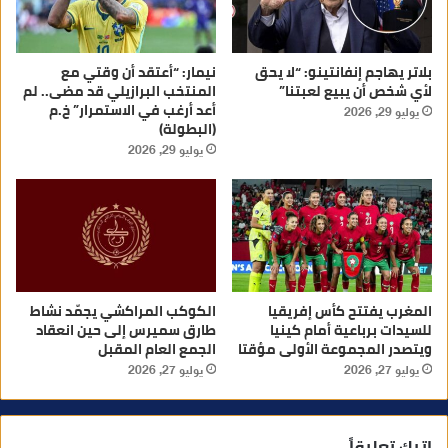
بلاتر يهاجم إنفانتينو: “لا يحق
نيمار: “أعتقد أن وقتي مع
لأي شخص أن يبيع لعبتنا”
المنتخب البرازيلي قد مضى.. لم
أعد أرغب في الاستمرار” خ.م
يوليو 29, 2026
(البطولة)
يوليو 29, 2026
المغرب يفتتح كأس إفريقيا
الكوكب المراكشي يجمّد نشاط
للسيدات برباعية أمام كينيا
طارق سميرس إلى حين انعقاد
ويتصدر المجموعة الأولى مؤقتا
الجمع العام المقبل
يوليو 27, 2026
يوليو 27, 2026
اترك تعليقاً