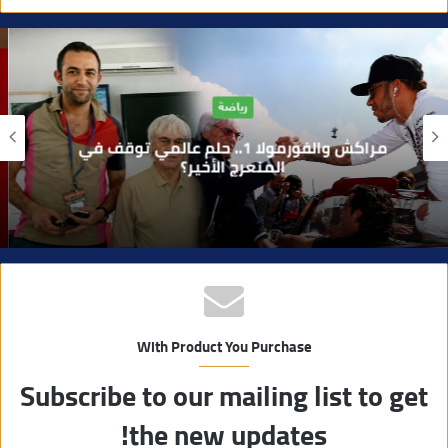
و
ق
ع
ا
آراء
ل
و
بوفوطا يكتب : بين صمت الحكومة وسباق
ي
الانتخابات… هل أصبحت إدارة الأزمات خارج
أولويات الفاعلين السياسيين؟
ب
With Product You Purchase
Subscribe to our mailing list to get
the new updates!