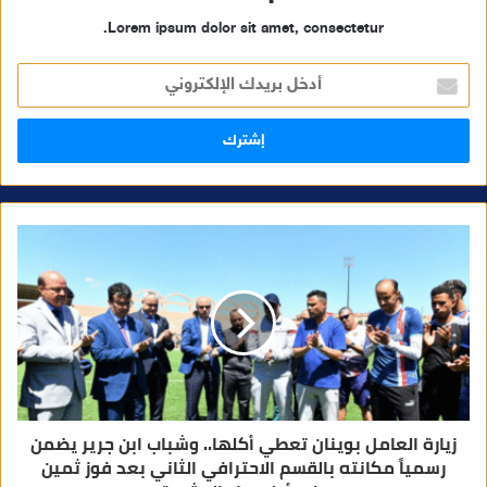
Lorem ipsum dolor sit amet, consectetur.
أ
د
خ
ل
ب
ر
ي
د
ك
ا
ل
إ
ل
ك
ت
ر
و
ن
ي
زيارة العامل بوينان تعطي أكلها.. وشباب ابن جرير يضمن
رسمياً مكانته بالقسم الاحترافي الثاني بعد فوز ثمين