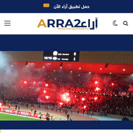
حمل تطبيق آراء الآن
بحث
الوضع
الق
عن
المظلم