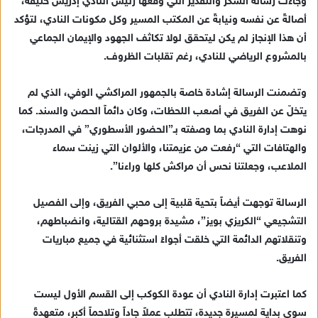
وجاءت رسالة الشكر والتقدير التي وقعها رئيس النادي إدريس حنيفة،
ا
أصالةً عن نفسه ونيابةً عن المكتب المسير وكل مكونات النادي، لتؤكد
إ
أن هذا الإنجاز لم يكن ليتحقق لولا تكاثف الجهود والإيمان الجماعي
ل
ك
بالمشروع الرياضي للنادي، رغم تقلبات الظروف.
ت
ر
وتضمنت الرسالة إشادة خاصة بالجمهور المراكشي الوفي، الذي لم
و
يتخلّ عن الفريق في أصعب اللحظات، وكان دائماً الحصن والسند. كما
ن
نوهت إدارة النادي بما وصفته بـ”الحضور الأسطوري” في المدرجات،
ي
والهتافات التي “رفعت من عزيمتنا، والألوان التي زينت سماء
ا
الملاعب، وجعلتنا نحس أن مراكش كلها وراءنا”.
الرسالة توجهت أيضاً بتحية قلبية إلى محبي الفريق، وإلى الفصيل
التشجيعي “الكريزي بويز”، مشيدة بروحهم القتالية، وانضباطهم،
وتنقلاتهم الدائمة التي خلقت أجواءً استثنائية في جميع مباريات
الفريق.
كما اعتبرت إدارة النادي أن عودة الكوكب إلى القسم الأول ليست
سوى بداية لمسيرة جديدة، تتطلب عملاً جاداً وتلاحماً أكبر، متعهدةً