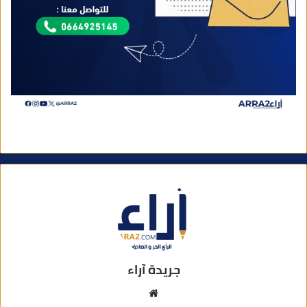
جريدة آراء
م