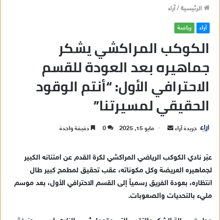
الرئيسية
/
آراء
آراء
رياضة
الكوكب المراكشي يشكر
جماهيره بعد العودة للقسم
الاحترافي الأول: “أنتم الوقود
الحقيقي لمسيرتنا”
جريدة آراء
أ
مايو 15, 2025
0
دقيقة واحدة
ر
س
عبّر نادي الكوكب الرياضي المراكشي لكرة القدم عن امتنانه الكبير
ل
لجماهيره العريضة وكل مكوناته، عقب تحقيق لمطمح كبير طال
ب
انتظاره، بعودة الفريق رسمياً إلى القسم الاحترافي الأول، بعد موسم
ر
مليء بالتحديات والصعوبات.
ي
د