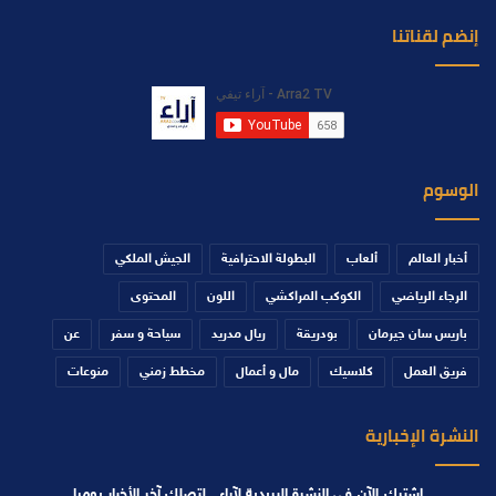
إنضم لقناتنا
الوسوم
أخبار العالم
ألعاب
البطولة الاحترافية
الجيش الملكي
الرجاء الرياضي
الكوكب المراكشي
اللون
المحتوى
باريس سان جيرمان
بودريقة
ريال مدريد
سياحة و سفر
عن
فريق العمل
كلاسيك
مال و أعمال
مخطط زمني
منوعات
النشرة الإخبارية
اشترك الآن في النشرة البريدية لآراء , لتصلك آخر الأخبار يوميا