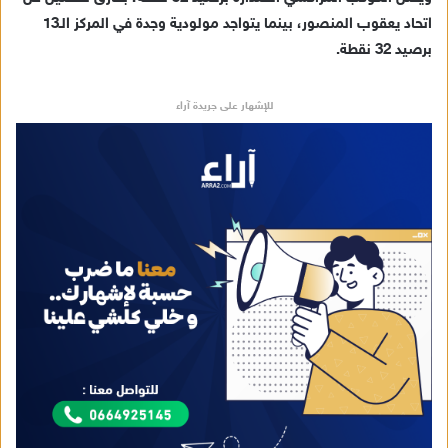
اتحاد يعقوب المنصور، بينما يتواجد مولودية وجدة في المركز الـ13
برصيد 32 نقطة.
للإشهار على جريدة آراء