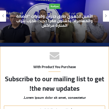
ا
حوادث
ل
و
بعد تداول فيديو يوثق العملية.. أمن مراكش
ي
يطيح بقاصر مشتبه في تورطه في سرقة
مسلحة..
ب
With Product You Purchase
Subscribe to our mailing list to get
the new updates!
Lorem ipsum dolor sit amet, consectetur.
أ