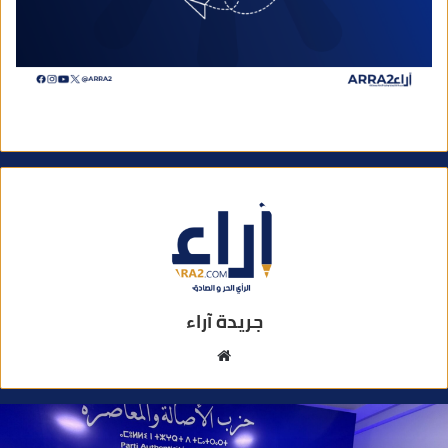
جريدة آراء
م
و
ق
ع