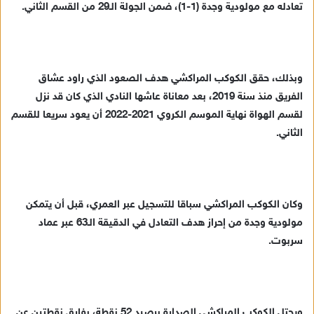
تعادله مع مولودية وجدة (1-1)، ضمن الجولة الـ29 من القسم الثاني.
ب
ر
ي
د
وبذلك، حقق الكوكب المراكشي هدف الصعود الذي راود عشاق
ا
الفريق منذ سنة 2019، بعد معاناة عاشها النادي الذي كان قد نزل
إ
لقسم الهواة نهاية الموسم الكروي 2021-2022 أن يعود سريعا للقسم
ل
الثاني.
ك
ت
ر
و
ن
وكان الكوكب المراكشي سباقا للتسجيل عبر العمري، قبل أن يتمكن
ي
مولودية وجدة من إحراز هدف التعادل في الدقيقة الـ63 عبر عماد
ا
سربوت.
ويحتل الكوكب المراكشي الصدارة برصيد 52 نقطة، بفارق نقطتين عن