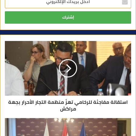
د
خ
ل
ب
ر
ي
د
ك
ا
ل
إ
ل
ك
ت
ر
و
ن
ي
استقالة مفاجئة للرخامي تهزّ منظمة التجار الأحرار بجهة
مراكش