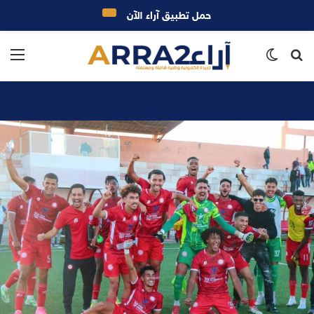
حمل تطبيق آراء الآن
بحث
الوضع
الق
عن
المظلم