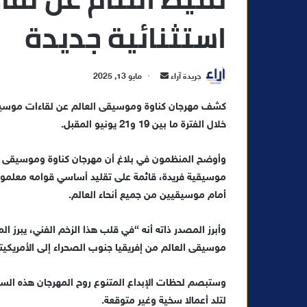
استثنائية جديدة
أ
جريدة آراء
مايو 13, 2025
ر
س
خلال الفترة ما بين 19 و21 يونيو المقبل.
ل
ب
ر
ي
موسيقية فريدة، قائمة على تقليد أساسي قوامه معلمو ك
د
أمام موسيقيين من جميع أنحاء العالم.
ا
إ
وأبرز المصدر ذاته أنه “في قلب هذا الزخم الفني، يبرز 
ل
موسيقى العالم من إفريقيا جنوب الصحراء إلى الأمريكيتي
ك
ت
وستبصم لحظات الإبداع المتنوع روح المهرجان هذه السنة
ر
لتلد أعمالا سخية وغير متوقعة.
و