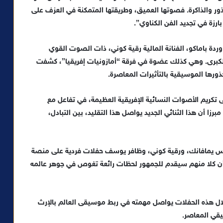
ر والذاكرة. فصوتها العميق، وطريقتها المتمكنة في العزف على
زة في تجديد الفن الكناوي”.
ردة باماكو، الفنانة المالية رقية كوني، ذات الصوت القوي
 الكبرى. وهي كذلك عضوة في فرقة “أمازونيات إفريقيا”، كشفت
ورها الموسيقية بالتأثيرات المعاصرة.
 تكريم الأصوات النسائية الإفريقية العظيمة، في تفاعل مع
زا أن هذا الثنائي الجديد يواصل هذا التقليد، بين التبادل،
 س يمافانك، ورقية كوني، وظافر يوسف حفلات فردية على منصة
أن كلا منهم سيقدم للجمهور لحظات رائعة تغوص في جوهر عالمه
لال هذه الحفلات يواصل مهمته في ربط موسيقى العالم بالإرث
يقي المعاصر.