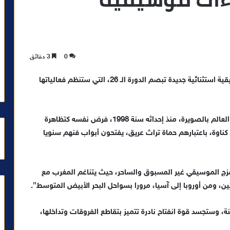
0
3 دقائق
كشف مهرجان كناوة وموسيقى العالم عن لقاءات موسيقية استثنائية جديدة تبصم الدورة الـ 26، التي ستنظم فعالياتها
وأوضح المنظمون في بلاغ أن مهرجان كناوة وموسيقى العالم بالصويرة، منذ إحداثه سنة 1998، فرض نفسه كتظاهرة
ناوة، باعتبارهم حماة تراث عريق، يفتحون أبواب فنهم سنويا
المزج الموسيقي غير المسبوق والساحر، حيث يتناغم المغرب مع
ن، ومن أوروبا إلى آسيا، مرورا بسواحل البحر الأبيض المتوسط”.
، وستجسد قوة انفتاح نادرة تتميز بتقاطع الفروقات وتداخلها،