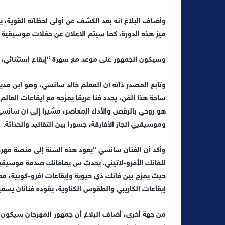
ن
وأضاف البلاغ أنه بعد الكشف عن أولى لحظاته القوية، 
ي
ميز هذه الدورة، كما سيتم الإعلان عن حفلات موسيقية ول
ا
وسيكون الجمهور على موعد مع سهرة “إيقاع استثنائي، 
وتابع المصدر ذاته أن المعلم خالد سانسي، وهو ابن مدين
ساحة هذا الفن، يجدد فنا عريقا يمزجه مع إيقاعات العالم.
هو روحي بالرقص والأداء المعاصر، مشيرا إلى أن سانسي
وموسيقيي الجاز الأفارقة، جسورا بين التقاليد والحداثة.
وأكد أن الفنان سانسي “يعود هذه السنة إلى منصة مهرج
للفانك الأفرو-لاتيني. يحدث س يمافانك صدمة موسيقية ق
حيث يمزج بين فانك ذي حيوية وإيقاعات أفرو-كوبية، مع جذ
إيقاعات الكاريبي والطقوس الكناوية، يقوده فنانان يسعيا
من جهة أخرى، أضاف البلاغ أن جمهور المهرجان سيكون