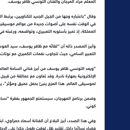
المعلم مراد المرجان والفنان التونسي ظافر يوسف.
وقال “باعتباره وجها من الجيل الجديد للكناويين، يرتبط 
في الوقت نفسه على أصوات جديدة من عوالم موسيقية أ
المملكة، إذ تميز بأسلوبه التعبيري، وتواضعه، ورغبته في
وأبرز المصدر ذاته أن “لقائه مع ظافر يوسف، سيد العود 
التعبير السامي، حيث تتجاوب نغمات الكمبري مع نوتات 
“ويعد التونسي ظافر يوسف من أبرز فناني الساحة العالمي
الإلكترونية بمهارة نادرة. وقد تعاون مع عمالقة من قب
لموسيقى العالم. هذا المزج ينبئ بحفل عميق ومؤثر”، ي
وضمن برنامج المهرجان، سيستمتع الجمهور بفقرة “نساء 
كوني.
وفي هذا الصدد، أبرز البلاغ أن الفنانة أسماء حمزاوي، 
فضاء نسائيا داخل تقليد ظل لوقت طويل حكرا على الرجال،