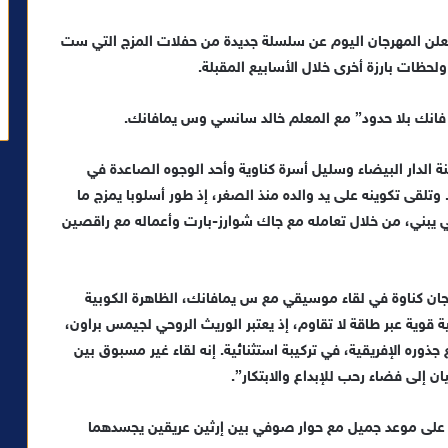
يعلن المهرجان اليوم عن سلسلة جديدة من حفلات المزج التي ست
حظات بارزة أخرى خلال الأسابيع المقبلة.
فانك بلا حدود” مع المعلم خالد سانسي وس يمافانك.
ة الدار البيضاء وسليل أسرة كناوية وأحد الوجوه الصاعدة في
 وتلقى تكوينه على يد والده منذ الصغر، إذ طور أسلوبا يمزج ما
 يبني، من خلال تعامله مع جاك شوارز-بارت وأعماله مع راقصين
ان كناوة في لقاء موسيقي مع س يمافانك، الظاهرة الكوبية
وية عبر طاقة لا تقاوم، إذ يعتبر الوريث الروحي لجيمس براون،
وره الإفريقية، في تركيبة استثنائية. إنه لقاء غير مسبوق بين
ن إلى فضاء رحب للإبداع والابتكار”.
 على موعد جميل مع حوار صوفي بين إرثين عريقين يجسدهما