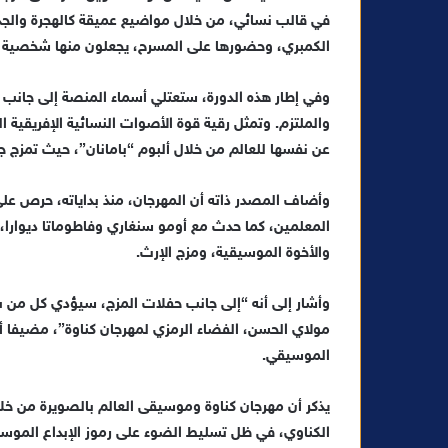
في قالب نسائي، من خلال مواضيع عميقة كالهجرة والجذو
الكمبري، وحضورها على المسرح، يجعلون منها شخصية بار
وفي إطار هذه الدورة، ستعتلي أسماء المنصة إلى جانب و
والملتزم. وتمثل رقية قوة الأصوات النسائية الإفريقية
عن نفسها للعالم من خلال ألبوم “بامانان”، حيث تمزج جذ
وأضاف المصدر ذاته أن المهرجان، منذ بداياته، حرص على
المعلمين، كما حدث مع أومو سنغاري وفاطوماتا ديوارا، مبر
والأخوة الموسيقية، ومزج الإرث.
وأشار إلى أنه “إلى جانب حفلات المزج، سيؤدي كل من
مولاي الحسن، الفضاء الرمزي لمهرجان كناوة”، مضيفا 
الموسيقي.
يذكر أن مهرجان كناوة وموسيقى العالم بالصويرة من خ
الكناوي، في ظل تسليط الضوء على رموز الإبداع الموس