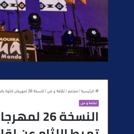
الرئيسية
/
مجتمع
/
ثقافة و فن
/
النسخة 26 لمهرجان كناوة بالصويرة تميط اللثام عن لقاءات موسيقية استثنائية جديدة
ثقافة و فن
النسخة 26 ل
تميط اللثام عن لق