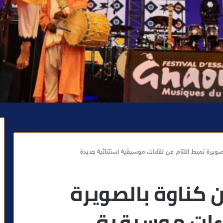
مهرجان كناوة بالصويرة
اءات موسيقية