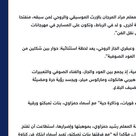
المعلم مراد المرجان بالإرث الموسيقي والروحي لمن سبقه، منفتحا
خرى. و لد في الرباط، وتكون على المسارح في مهرجانات
 نقل الفن”.
وعبقري الجاز الروحي، يعد لحظة استثنائية: حوار بين شكلين من
العود الصوفية”.
ة، إذ يجمع بين العود والجاز، والغناء الصوفي والتعبيرات
يل هيربي هانكوك وماركوس ميلر، ويجسد رؤية حرة ومضيئة
ضيف البلاغ.
قويات، وذاكرة حية” مع أسماء حمزاوي، بنات تمبكتو ورقية
ابنة المعلم رشيد حمزاوي، بموهبتها وإصرارها، استطاعت أن تفتح
 مؤكدا أنه “مع فرقتها بنات تمبكتو، تعيد أسماء ابتكار فن كناوة