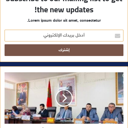
the new updates!
Lorem ipsum dolor sit amet, consectetur.
أ
د
خ
ل
ب
ر
ي
د
ك
ا
ل
إ
ل
ك
ت
ر
و
ن
ي