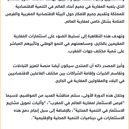
د
الذي يلعبه المغاربة في جميع أنحاء العالم في التنمية الاقتصادية
ا
للمملكة وتقديم جميع الأفكار حول البيئة الاقتصادية المغربية والفرص
إ
ل
المتاحة بشكل خاص لمغاربة العالم.
ك
ت
وتهدف هذه التظاهرة إلى تسليط الضوء على استثمارات المغاربة
ر
المقيمين بالخارج، ومساهمتهم في النمو الوطني وتأثيرهم المباشر
و
على تنمية مختلف جهات المغرب.
ن
ي
وأبرز المصدر ذاته أن المنتدى سيكون أيضا منصة لتعزيز التبادلات
ا
وتقاسم الخبرات وإقامة الشراكات بين مختلف الفاعلين الاقتصاديين
في البلاد والمقاولين المغاربة في الخارج.
وخلال هذه الدورة الأولى، ستتم مناقشة العديد من المواضيع، لاسيما
“فرص الاستثمار لمغاربة العالم في المغرب”، “وآليات تمويل مشاريع
الاستثمار في التنمية المحلية”، بالإضافة إلى سبل إنجاح دمج هذه
الاستثمارات في ديناميات التنمية المحلية والإقليمية”.