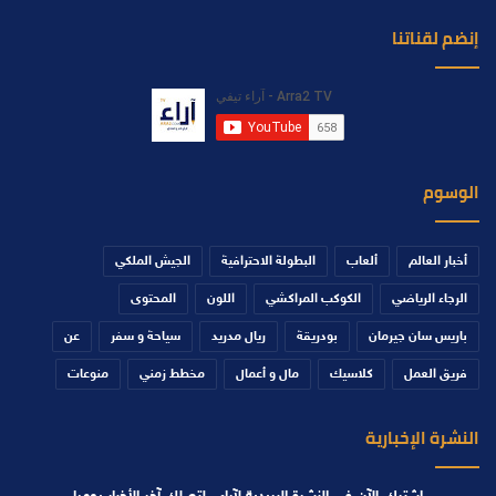
إنضم لقناتنا
الوسوم
أخبار العالم
ألعاب
البطولة الاحترافية
الجيش الملكي
الرجاء الرياضي
الكوكب المراكشي
اللون
المحتوى
باريس سان جيرمان
بودريقة
ريال مدريد
سياحة و سفر
عن
فريق العمل
كلاسيك
مال و أعمال
مخطط زمني
منوعات
النشرة الإخبارية