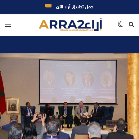
حمل تطبيق آراء الآن
بحث
الوضع
الق
عن
المظلم