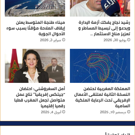
رشيد نجاح يفكك أزمة الإدارة
ميناء طنجة المتوسط يعلن
ويدعو إلى تبسيط المساطر و
إيقاف الملاحة مؤقتًا بسبب سوء
تعزيز مناخ الاستثمار ..
الأحوال الجوية
يوليو 30, 2026
فبراير 3, 2026
المملكة المغربية تحتضن
أمل السغروشني: احتضان
النسخة الثانية لملتقى الأعمال
“جيتكس إفريقيا” نتاج عمل
الإفريقي تحت الرعاية الملكية
متواصل لجعل المغرب قطبا
السامية
رقميا إقليميا
ديسمبر 10, 2025
أبريل 4, 2025