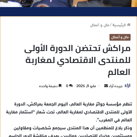
الرئيسية
/
مال و أعمال
مال و أعمال
مراكش تحتضن الدورة الأولى
للمنتدى الاقتصادي لمغاربة
العالم
جريدة آراء
أ
مايو 9, 2025
0
دقيقة واحدة
ر
س
تنظم مؤسسة جوائز مغاربة العالم، اليوم الجمعة بمراكش، الدورة
ل
الأولى للمنتدى الاقتصادي لمغاربة العالم، تحت شعار “استثمار مغاربة
ب
العالم في المغرب”.
ر
وذكر بلاغ للمنظمين أن هذا المنتدى سيجمع شخصيات ومقاولين
ي
ومستثمرين وخبراء اقتصاديين وماليين، بهدف مناقشة الدور الحاسم