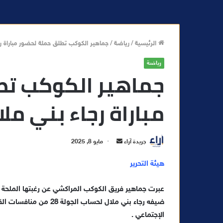
الرئيسية
/
رياضة
/
جماهير الكوكب تطلق حملة لحضور مباراة رج
رياضة
جماهير الكوكب تط
مباراة رجاء بني ملا
أ
جريدة آراء
مايو 8, 2025
ر
هيئة التحرير
س
ل
عبرت جماهير فريق الكوكب المراكشي عن رغبتها الملحة 
ب
ر
ضيفه رجاء بني ملال لحسا
ي
الإجتماعي .