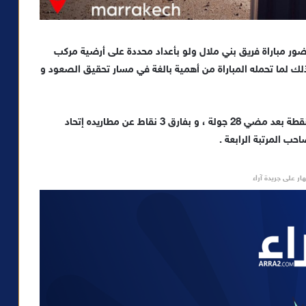
ور مباراة فريق بني ملال ولو بأعداد محددة على أرضية مركب
ك لما تحمله المباراة من أهمية بالغة في مسار تحقيق الصعود و
هذا و يحتل الكوكب المراكشي المرتبة الأولى برصيد 50 نقطة بعد مضي 28 جولة ، و بفارق 3 نقاط عن مطاريده إتحاد
حب المرتبة الرابعة .
ار على جريدة آراء