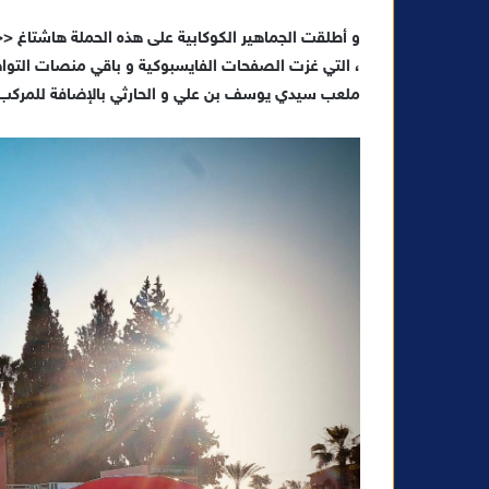
د
ا
و أطلقت الجماهير الكوكابية على هذه الحملة هاشتاغ <
إ
، التي غزت الصفحات الفايسبوكية و باقي منصات التواصل
ل
ملعب سيدي يوسف بن علي و الحارثي بالإضافة للمركب ا
ك
ت
ر
و
ن
ي
ا