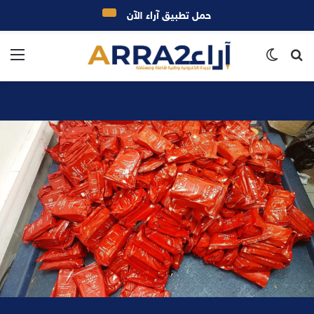
حمل تطبيق آراء الآن
بحث
الوضع
الق
عن
المظلم