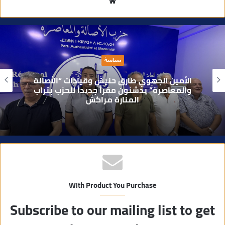
م
و
ق
ع
ا
حوادث
ل
و
بعد تداول فيديو يوثق العملية.. أمن مراكش
ي
يطيح بقاصر مشتبه في تورطه في سرقة
مسلحة..
ب
With Product You Purchase
Subscribe to our mailing list to get