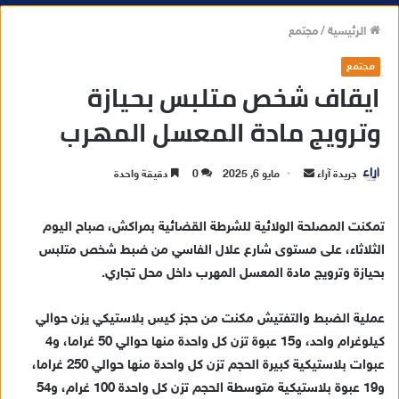
الرئيسية
/
مجتمع
مجتمع
ايقاف شخص متلبس بحيازة
وترويج مادة المعسل المهرب
جريدة آراء
أ
مايو 6, 2025
0
دقيقة واحدة
ر
س
تمكنت المصلحة الولائية للشرطة القضائية بمراكش، صباح اليوم
ل
الثلاثاء، على مستوى شارع علال الفاسي من ضبط شخص متلبس
ب
بحيازة وترويج مادة المعسل المهرب داخل محل تجاري.
ر
ي
عملية الضبط والتفتيش مكنت من حجز كيس بلاستيكي يزن حوالي
د
كيلوغرام واحد، و15 عبوة تزن كل واحدة منها حوالي 50 غراما، و4
ا
عبوات بلاستيكية كبيرة الحجم تزن كل واحدة منها حوالي 250 غراما،
إ
و19 عبوة بلاستيكية متوسطة الحجم تزن كل واحدة 100 غرام، و54
ل