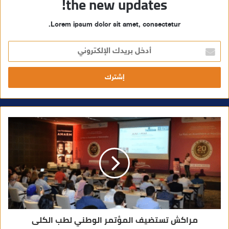
the new updates!
Lorem ipsum dolor sit amet, consectetur.
أ
د
خ
ل
ب
ر
ي
د
ك
ا
ل
إ
ل
ك
ت
ر
و
ن
ي
مراكش تستضيف المؤتمر الوطني لطب الكلى