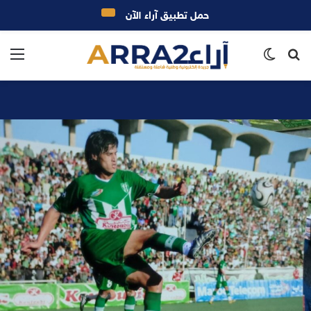
حمل تطبيق آراء الآن
بحث
الوضع
الق
عن
المظلم