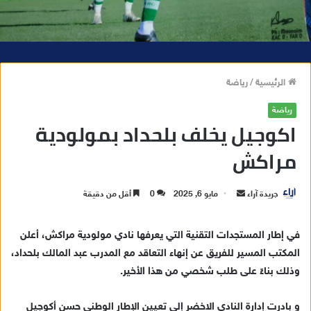
الرئيسية
/
رياضة
رياضة
اكوجيل يخلف بلحداد بمولودية
مراكش
جريدة آراء
أ
مايو 6, 2025
0
أقل من دقيقة
ر
س
في إطار المستجدات التقنية التي يعرفها نادي مولودية مراكش، أعلن
ل
المكتب المسير للفريق عن إنهاء التعاقد مع المدرب عبد المالك بلحداد،
ب
وذلك بناءً على طلب شخصي من هذا الأخير.
ر
ي
و بادرت إدارة النادي الاخضر إلى تعيين الإطار الوطني حسن أكوجيل
د