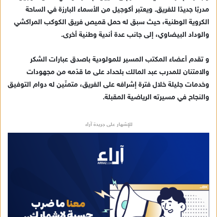
مدربًا جديدًا للفريق. ويعتبر أكوجيل من الأسماء البارزة في الساحة
ا
الكروية الوطنية، حيث سبق له حمل قميص فريق الكوكب المراكشي
إ
والوداد البيضاوي، إلى جانب عدة أندية وطنية أخرى.
ل
ك
ت
و تقدم أعضاء المكتب المسير للمولودية باصدق عبارات الشكر
ر
والامتنان للمدرب عبد المالك بلحداد على ما قدّمه من مجهودات
و
وخدمات جليلة خلال فترة إشرافه على الفريق، متمنّين له دوام التوفيق
ن
والنجاح في مسيرته الرياضية المقبلة.
ي
ا
للإشهار على جريدة آراء