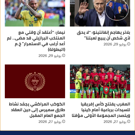
بلاتر يهاجم إنفانتينو: “لا يحق
نيمار: “أعتقد أن وقتي مع
لأي شخص أن يبيع لعبتنا”
المنتخب البرازيلي قد مضى.. لم
أعد أرغب في الاستمرار” خ.م
يوليو 29, 2026
(البطولة)
يوليو 29, 2026
المغرب يفتتح كأس إفريقيا
الكوكب المراكشي يجمّد نشاط
للسيدات برباعية أمام كينيا
طارق سميرس إلى حين انعقاد
ويتصدر المجموعة الأولى مؤقتا
الجمع العام المقبل
يوليو 27, 2026
يوليو 27, 2026