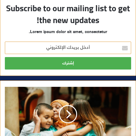
Subscribe to our mailing list to get
the new updates!
Lorem ipsum dolor sit amet, consectetur.
أ
د
خ
ل
ب
ر
ي
د
ك
ا
ل
إ
ل
ك
ت
ر
و
ن
ي