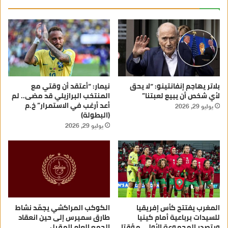
بلاتر يهاجم إنفانتينو: “لا يحق
نيمار: “أعتقد أن وقتي مع
لأي شخص أن يبيع لعبتنا”
المنتخب البرازيلي قد مضى.. لم
أعد أرغب في الاستمرار” خ.م
يوليو 29, 2026
(البطولة)
يوليو 29, 2026
المغرب يفتتح كأس إفريقيا
الكوكب المراكشي يجمّد نشاط
للسيدات برباعية أمام كينيا
طارق سميرس إلى حين انعقاد
ويتصدر المجموعة الأولى مؤقتا
الجمع العام المقبل