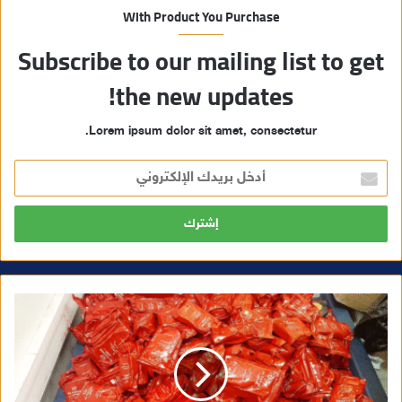
With Product You Purchase
Subscribe to our mailing list to get
the new updates!
Lorem ipsum dolor sit amet, consectetur.
أ
د
خ
ل
ب
ر
ي
د
ك
ا
ل
إ
ل
ك
ت
ر
و