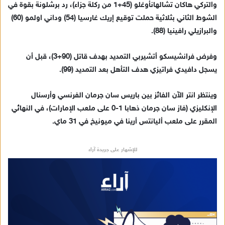
والتركي هاكان تشالهانأوغلو (45+1 من ركلة جزاء)، رد برشلونة بقوة في
إ
الشوط الثاني بثلاثية حملت توقيع إريك غارسيا (54) وداني اولمو (60)
ل
ك
والبرازيلي رافينيا (88).
ت
ر
وفرض فرانشيسكو أتشيربي التمديد بهدف قاتل (90+3)، قبل أن
و
يسجل دافيدي فراتيزي هدف التأهل بعد التمديد (99).
ن
ي
وينتظر انتر الآن الفائز بين باريس سان جرمان الفرنسي وأرسنال
ا
الإنكليزي (فاز سان جرمان ذهابا 1-0 على ملعب الإمارات)، في النهائي
المقرر على ملعب أليانتس أرينا في ميونيخ في 31 ماي.
للإشهار على جريدة آراء