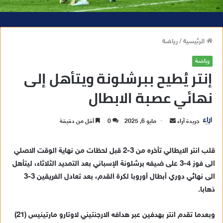
الرئيسية
/
رياضة
رياضة
إنتر يُطيح ببرشلونة ويتأهل إلى
نهائي عصبة الابطال
جريدة آراء
أ
مايو 6, 2025
0
أقل من دقيقة
ر
س
قلب انتر الايطالي تأخره من 3-2 قبل لحظات من نهاية الوقت الاصلي
ل
الى فوز 4-3 على ضيفه برشلونة الإسباني بعد التمديد الثلاثاء، ليتأهل
ب
الى نهائي دوري أبطال أوروبا لكرة القدم، بعد تعادل الفريقين 3-3
ر
ذهابا.
ي
د
وبعدما تقدم انتر بهدفين عبر هدافه الارجنتيني لاوتارو مارتينيس (21)
ا