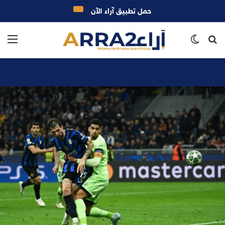
حمل تطبيق آراء الآن
بحث
الوضع
الق
عن
المظلم