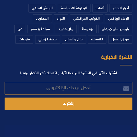
أخبار العالم
ألعاب
البطولة الاحترافية
الجيش الملكي
الرجاء الرياضي
الكوكب المراكشي
اللون
المحتوى
باريس سان جيرمان
بودريقة
ريال مدريد
سياحة و سفر
عن
فريق العمل
كلاسيك
مال و أعمال
مخطط زمني
منوعات
النشرة الإخبارية
اشترك الآن في النشرة البريدية لآراء , لتصلك آخر الأخبار يوميا
أدخل
بريدك
الإلكتروني