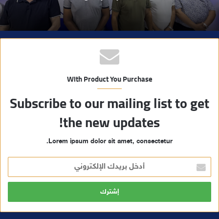
With Product You Purchase
Subscribe to our mailing list to get
the new updates!
Lorem ipsum dolor sit amet, consectetur.
أ
د
خ
ل
ب
ر
ي
د