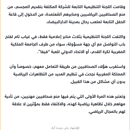
ي
وقامت اللجنة التنظيمية التابعة للشركة المكلفة بتقديم المجسم، من
د
منع الصحافيين الرياضيين ومنابرهم المُعتمدة، من الدخول إلى قاعة
ا
الحفل التابعة لملعب رحال بمدينة الدارالبيضاء.
إ
ل
ك
واكتفت اللجنة التنظيمية بثلاث منابر إعلامية فقط، في غياب تام لفتح
ت
باب التواصل مع أي جهة مسؤولة، سواء من طرف الجامعة الملكية
ر
المغربية لكرة القدم، أو الاتحاد الدولي للعبة “فيفا”.
و
ن
واستغرب هؤلاء الصحافيين من طريقة التعامل معهم، خصوصاً وأن
ي
المملكة المغربية نجحت في تنظيم العديد من التظاهرات الرياضية
ا
بدون أي مشاكل من هذا القبيل.
وتعتبر هذه المرة الأولى التي يتم فيها منع صحافيين مهنيين، من تأدية
مهاهم خلال تظاهرة رياضية كهذه، والاكتفاء فقط بمؤثرين لا علاقة
لهم بالمجال الرياضي.
للإشهار على جريدة آراء