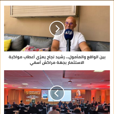
ك
ا
ل
إ
ل
ك
ت
ر
و
ن
ي
بين الواقع والمأمول… رشيد نجاح يعرّي أعطاب مواكبة
الاستثمار بجهة مراكش آسفي