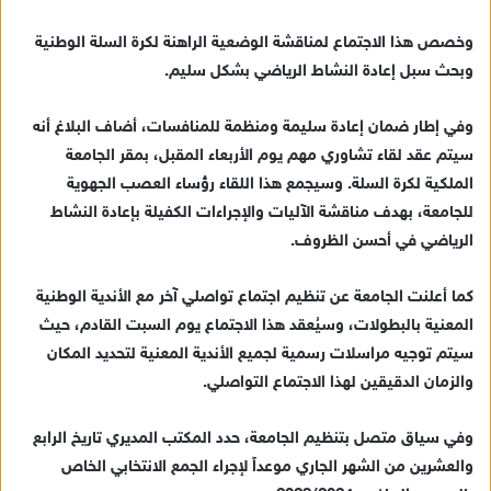
ل
ك
وخصص هذا الاجتماع لمناقشة الوضعية الراهنة لكرة السلة الوطنية
ت
وبحث سبل إعادة النشاط الرياضي بشكل سليم.
ر
و
وفي إطار ضمان إعادة سليمة ومنظمة للمنافسات، أضاف البلاغ أنه
ن
سيتم عقد لقاء تشاوري مهم يوم الأربعاء المقبل، بمقر الجامعة
ي
الملكية لكرة السلة. وسيجمع هذا اللقاء رؤساء العصب الجهوية
ا
للجامعة، بهدف مناقشة الآليات والإجراءات الكفيلة بإعادة النشاط
الرياضي في أحسن الظروف.
كما أعلنت الجامعة عن تنظيم اجتماع تواصلي آخر مع الأندية الوطنية
المعنية بالبطولات، وسيُعقد هذا الاجتماع يوم السبت القادم، حيث
سيتم توجيه مراسلات رسمية لجميع الأندية المعنية لتحديد المكان
والزمان الدقيقين لهذا الاجتماع التواصلي.
وفي سياق متصل بتنظيم الجامعة، حدد المكتب المديري تاريخ الرابع
والعشرين من الشهر الجاري موعداً لإجراء الجمع الانتخابي الخاص