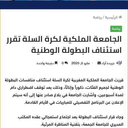
الرئيسية
/
رياضة
رياضة
الجامعة الملكية لكرة السلة تقرر
استئناف البطولة الوطنية
جريدة آراء
أ
مايو 5, 2025
0
دقيقة واحدة
ر
س
قررت الجامعة الملكية المغربية لكرة السلة استئناف منافسات البطولة
ل
الوطنية لجميع الفئات، ذكوراً وإناثاً، وذلك بعد توقف اضطراري دام
ب
لمدة أسبوعين، وأشارت الجامعة في بلاغ صادر عنها إلى أنه سيتم
ر
الإعلان عن البرنامج التفصيلي للمباريات في الأيام القادمة.
ي
د
وجاء قرار استئناف البطولة بعد اجتماع استعجالي عقده المكتب
ا
المديري للجامعة الجمعة، بتقنية المناظرة المرئية.
إ