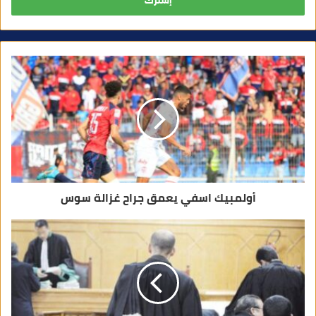
ب
ر
ي
د
ك
ا
ل
إ
ل
ك
ت
ر
و
ن
ي
أولمبيك اسفي يعمق جراح غزالة سوس