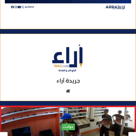
جريدة آراء
م
و
ق
ع
ا
ل
رياضة
و