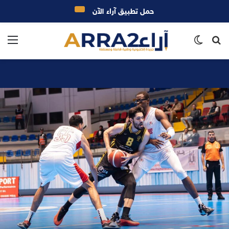
حمل تطبيق آراء الآن
بحث
الوضع
الق
عن
المظلم