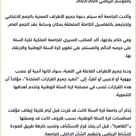
بالموسم الرياضي 2023/2024.
وأكدت الجامعة أنه سيتم دعوة جميع الأطراف المعنية بالجمع الانتخابي
وإخبارهم بالتفاصيل الكاملة المتعلقة بمكان وساعة عقد الجمع العام.
وفي ختام بلاغها، أكد المكتب المديري للجامعة الملكية لكرة السلة
على حرصه الدائم والمستمر على تطوير كرة السلة الوطنية والارتقاء
بها.
ودعا جميع الأطراف الفاعلة في اللعبة، سواء كانوا أندية أو عصب
جهوية أو لاعبين أو أطراً، إلى “تنفيذ جميع القرارات المتخذة”، مؤكداً أن
هذه القرارات تصب في مصلحة كرة السلة الوطنية وتخدم أهدافها
التنموية.
يُذكر أن جامعة كرة السلة كانت قد قررت قبل أيام قليلة إيقاف مؤقت
لمنافسات كرة السلة الوطنية، بسبب ظروف كانت قد وصفتها
بـ”القاهرة”، قبل أن يتخذ قرار الاستئناف وتحديد خارطة طريق للعودة
للنشاط الرياضي وتنظيم الشأن الداخلي للجامعة.