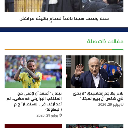
سنة ونصف سجنا نافذاً لمحامٍ بهيئة مراكش
مقالات ذات صلة
بلاتر يهاجم إنفانتينو: “لا يحق
نيمار: “أعتقد أن وقتي مع
لأي شخص أن يبيع لعبتنا”
المنتخب البرازيلي قد مضى.. لم
أعد أرغب في الاستمرار” خ.م
يوليو 29, 2026
(البطولة)
يوليو 29, 2026