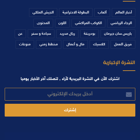
أخبار العالم
ألعاب
البطولة الاحترافية
الجيش الملكي
الرجاء الرياضي
الكوكب المراكشي
اللون
المحتوى
باريس سان جيرمان
بودريقة
ريال مدريد
سياحة و سفر
عن
فريق العمل
كلاسيك
مال و أعمال
مخطط زمني
منوعات
النشرة الإخبارية
اشترك الآن في النشرة البريدية لآراء , لتصلك آخر الأخبار يوميا
أدخل
بريدك
الإلكتروني