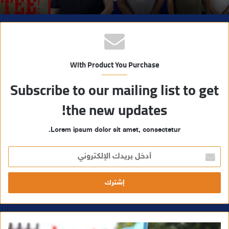
With Product You Purchase
Subscribe to our mailing list to get
the new updates!
Lorem ipsum dolor sit amet, consectetur.
أ
د
خ
ل
ب
ر
ي
د
ك
ا