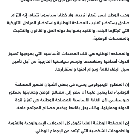
وذلك الحب الذي نصدح به عاليا من أجل أن يعيش هذا الوطن.
وحب الوطن ليس شعارا نردده، ولا خطابا سياسويا نتبناه، إنه التزام
صادق يستحضر تغليب المصلحة الوطنية واستحضار المراحل التاريخية
التي تجتازها البلاد، والتقيد بضوابط دولة الحق والقانون والتشبت
بالمقدسات الوطنية.
والمصلحة الوطنية هي تلك المحددات الأساسية التي بموجبها تصيغ
الدولة أهدافها ومقاصدها وترسم سياستها الخارجية من أجل تأمين
سبل البقاء للأمة ودوام أمنها واستقرارها.
إن المنظور الإيديولوجي يسيء في بعض الأحيان تفسير المصلحة
الوطنية، لذا يتعين علينا أن ننظر إلى مصالح الوطن وحمايتها بمنظور
جيوسياسي لأن الغاية الأساسية للمصلحة الوطنية هي تعزيز قوة
الدولة وحمايتها، وذلك يعزز بقاءها ويخدم مصالح المجتمع عامة.
إن المصلحة الوطنية العليا تفوق كل الميولات الإيديولوجية والفئوية
والطموحات الشخصية التي تبتعد عن الإجماع الوطني.