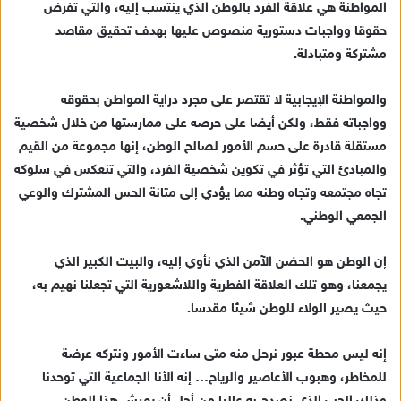
المواطنة هي علاقة الفرد بالوطن الذي ينتسب إليه، والتي تفرض
ل
حقوقا وواجبات دستورية منصوص عليها بهدف تحقيق مقاصد
ب
مشتركة ومتبادلة.
ر
ي
والمواطنة الإيجابية لا تقتصر على مجرد دراية المواطن بحقوقه
د
وواجباته فقط، ولكن أيضا على حرصه على ممارستها من خلال شخصية
ا
مستقلة قادرة على حسم الأمور لصالح الوطن، إنها مجموعة من القيم
إ
والمبادئ التي تؤثر في تكوين شخصية الفرد، والتي تنعكس في سلوكه
ل
ك
تجاه مجتمعه وتجاه وطنه مما يؤدي إلى متانة الحس المشترك والوعي
ت
الجمعي الوطني.
ر
و
إن الوطن هو الحضن الآمن الذي نأوي إليه، والبيت الكبير الذي
ن
يجمعنا، وهو تلك العلاقة الفطرية واللاشعورية التي تجعلنا نهيم به،
ي
حيث يصير الولاء للوطن شيئا مقدسا.
ا
إنه ليس محطة عبور نرحل منه متى ساءت الأمور ونتركه عرضة
للمخاطر، وهبوب الأعاصير والرياح… إنه الأنا الجماعية التي توحدنا