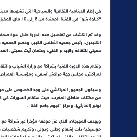
ل
في إطار الدينامية الثقافية والسياحية التي تشهدها مدين
ب
ر
“كناوة شو” في الفترة الممتدة من 8 إلى 10 ماي المقبل، تحت شعار “خير خلف لخير سلف”.
ي
د
وقد تم الكشف عن تفاصيل هذه الدورة خلال ندوة صحفي
ا
الكنيدري، رئيس جمعية الأطلس الكبير، وعضو الجمعية
إ
حميتي للثقافة والإبداع الفني، وعثمان آيت حميتي، المدي
ل
ك
وتقام هذه الدورة الفنية بشراكة مع وزارة الشباب والثق
ت
لمراكش، مجلس جهة مراكش آسفي، ومؤسسة العمران.
ر
و
وسيكون الجمهور المراكشي على وجه الخصوص على موعد
ن
ي
نونبر (الحارثي)، ومركز “نجوم جامع الفنا”.
ا
موسيقية ذات إشعاع وطني ودولي، وتكريم شخصيات فنية