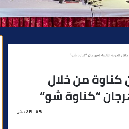
ال الدورة الثامنة لمهرجان “كناوة شو”
كناوة من خلال
رجان “كناوة شو”
0
2 دقائق