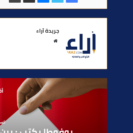
جريدة آراء
م
و
ق
ع
ا
ل
و
أق
ي
ب
يول
رشيد نجاح يفكك أزمة 