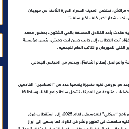
ة مراكش، تحتضن المدينة الحمراء الدورة الثامنة من مهرجان
ة عقدت بأحد الفنادق المصنفة بالحي الشتوي، بحضور محمد
 فؤاد آيت الخطاب، إلى جانب حسن آيت حميتي، رئيس مؤسسة
ر الفني للمهرجان والكاتب العام للجمعية .
افة والتواصل (قطاع الثقافة)، وبدعم من المجلس الجماعي
 مع عروض فنية متميزة يقدمها عدد من “المعلمين” القادمين
من مختلف مناطق المغرب، حيث ستقام السهرات في فضاءات متنوعة من المدينة، تشمل ساحة جامع الفنا، وساحة 16
ويهدف المهرجان، الذي عزز موقعه مؤخراً عبر شراكة مع برنامج “بيركلي” للموسيقى لعام 2025، إلى استقطاب فرق
 ساهمت في تطوير ونشر فن كناوة. كما يسعى إلى إبراز