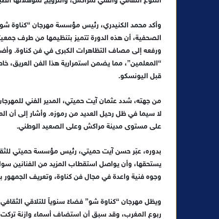
التنوع الثقافي والفني لمراكش، والترويج لمؤهلاتها الطب
وأكد محمد الكنيدري، رئيس مؤسسة مهرجان “كناوة شو”
الصحفية، أن هذه الدورة تتميز بتنظيمها من طرف جمع
ورفعه إلى مصاف التظاهرات الكبرى في فن كناوة. وأضا
“المعلمين”، مما يضمن استمرارية هذا الفن العريق، خاصة
قبل اليونسكو.
من جهته، شدد عثمان آيت حميتي، المدير الفني للمهرجان،
لا سيما في ظل رحيل العديد من رموزه. وأشار إلى أن ال
على مستوى مدينة مراكش وعلى الصعيد الوطني.
بدوره، عبّر حسن آيت حميتي، رئيس مؤسسة حميتي للثقافة
يستحقها، وأن يواصل استقطاب المزيد من الفنانين سواء 
وجوه فنية واعدة في مجال فن كناوة، وتعريف الجمهور بها 
ويظل مهرجان “كناوة شو” فضاءً سنوياً للتلاقي الثقافي
ربوع المغرب، وقد سبق أن استضاف أسماء وازنة تركت ب