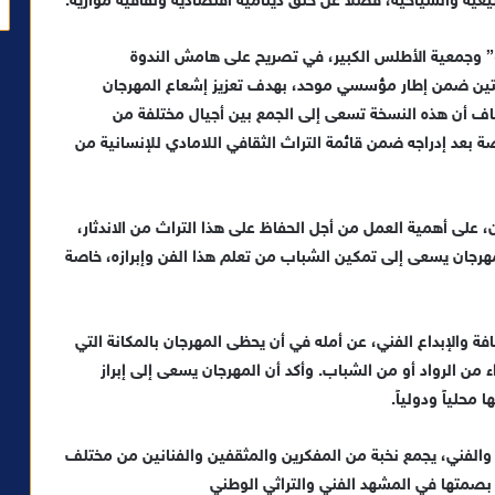
يعية والسياحية، فضلاً عن خلق دينامية اقتصادية وثقافية موازية.
 وجمعية الأطلس الكبير، في تصريح على هامش الندوة
يتين ضمن إطار مؤسسي موحد، بهدف تعزيز إشعاع المهرجان
ف أن هذه النسخة تسعى إلى الجمع بين أجيال مختلفة من
 بعد إدراجه ضمن قائمة التراث الثقافي اللامادي للإنسانية من
 على أهمية العمل من أجل الحفاظ على هذا التراث من الاندثار،
مهرجان يسعى إلى تمكين الشباب من تعلم هذا الفن وإبرازه، خاصة
 والإبداع الفني، عن أمله في أن يحظى المهرجان بالمكانة التي
من الرواد أو من الشباب. وأكد أن المهرجان يسعى إلى إبراز
محلياً ودولياً.
 والفني، يجمع نخبة من المفكرين والمثقفين والفنانين من مختلف
صمتها في المشهد الفني والتراثي الوطني