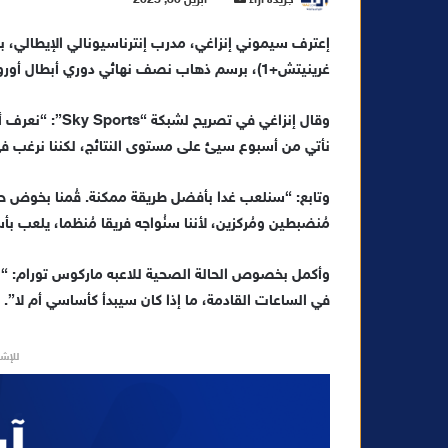
ر
س
غرينيتش+1)، برسم ذهاب نصف نهائي دوري أبطال أوروبا.
ل
ب
ر
وقال إنزاغي في 
ي
نأتي من أسبوع سيئ على مستوى النتائج، لكننا نرغب ف
د
ا
وتابع: “سنلعب غدا بأفضل طريقة ممكنة. قُمنا بخوض حص
إ
مُنضبطين ومُركزين، لأننا سنُواجه فريقا مُنظما، يلعب
ل
ك
وأكمل بخصوص الحالة الصحية للاعبه ماركوس تورام: “‏لق
ت
في الساعات القادمة، ما إذا كان سيبدأ كأساسي أم لا”.
ر
و
للإشه
ن
ي
ا