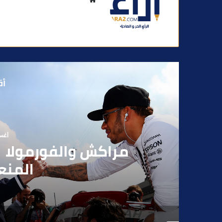
و
ق
ع
ا
ل
و
أق
ي
ب
أغسطس
بوفوطا يكتب : بي
الانتخابات… هل أصبحت إ
الفاعلين