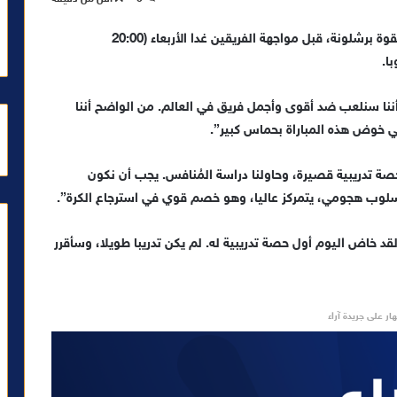
إعترف سيموني إنزاغي، مدرب إنترناسيونالي الإيطالي، بقوة برشلونة، قبل مواجهة الفريقين غدا الأربعاء (20:00
تصريح لشبكة “Sky Sports”: “نعرف أننا سنلعب ضد أقوى وأجمل فريق في العالم. من الواضح أننا
ي خوض هذه المباراة بحماس كبير”.
ة تدريبية قصيرة، وحاولنا دراسة المُنافس. يجب أن نكون
 بأسلوب هجومي، يتمركز عاليا، وهو خصم قوي في استرجاع الكرة”.
د خاض اليوم أول حصة تدريبية له. لم يكن تدريبا طويلا، وسأقرر
ار على جريدة آراء