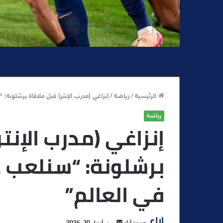
الرئيسية
/
رياضة
/
إنزاغي (مدرب الإنتر) قبل ملاقاة برشلونة
رياضة
إنزاغي (مدرب الإنتر
برشلونة: “سنلعب 
في العالم”
أ
جريدة آراء
أبريل 30, 2025