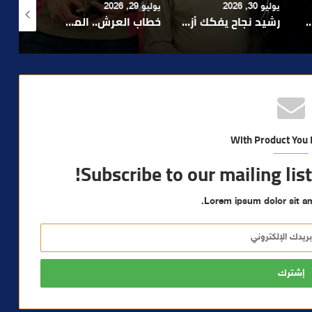
يوليو 29, 2026
أغسطس 4, 2026
أغسطس 4, 2026
رشيد نجاح يفكك أزمة الإدارة ويدعو إلى تبسيط المساطر و تعزيز مناخ الاستثمار ..
خطاب العرش.. الملك محمد السادس يجدد التأكيد على أولوية خدمة المواطن ومواصلة الأوراش التنموية
بعد تداول فيديو يوثق العملية.. أمن مراكش يطيح بقاصر مشتبه في تورطه في سرقة مسلحة..
With Product You
Subscribe to our mailing lis
Lorem ipsum dolor sit am