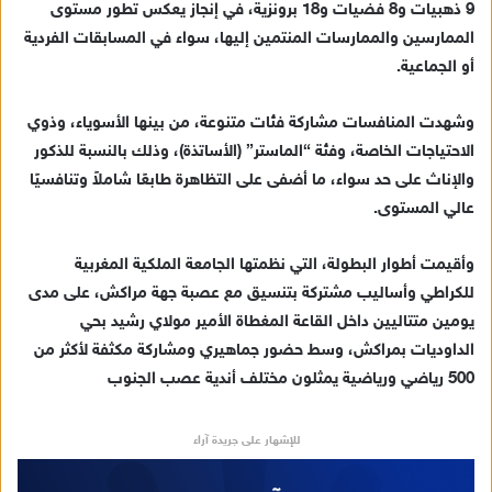
9 ذهبيات و8 فضيات و18 برونزية، في إنجاز يعكس تطور مستوى
إ
الممارسين والممارسات المنتمين إليها، سواء في المسابقات الفردية
ل
ك
أو الجماعية.
ت
ر
وشهدت المنافسات مشاركة فئات متنوعة، من بينها الأسوياء، وذوي
و
الاحتياجات الخاصة، وفئة “الماستر” (الأساتذة)، وذلك بالنسبة للذكور
ن
والإناث على حد سواء، ما أضفى على التظاهرة طابعًا شاملاً وتنافسيًا
ي
عالي المستوى.
ا
وأقيمت أطوار البطولة، التي نظمتها الجامعة الملكية المغربية
للكراطي وأساليب مشتركة بتنسيق مع عصبة جهة مراكش، على مدى
يومين متتاليين داخل القاعة المغطاة الأمير مولاي رشيد بحي
الداوديات بمراكش، وسط حضور جماهيري ومشاركة مكثفة لأكثر من
500 رياضي ورياضية يمثلون مختلف أندية عصب الجنوب
للإشهار على جريدة آراء