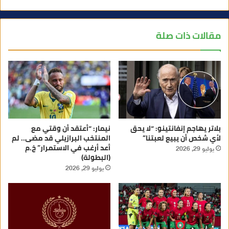
مقالات ذات صلة
بلاتر يهاجم إنفانتينو: “لا يحق
نيمار: “أعتقد أن وقتي مع
لأي شخص أن يبيع لعبتنا”
المنتخب البرازيلي قد مضى.. لم
أعد أرغب في الاستمرار” خ.م
يوليو 29, 2026
(البطولة)
يوليو 29, 2026