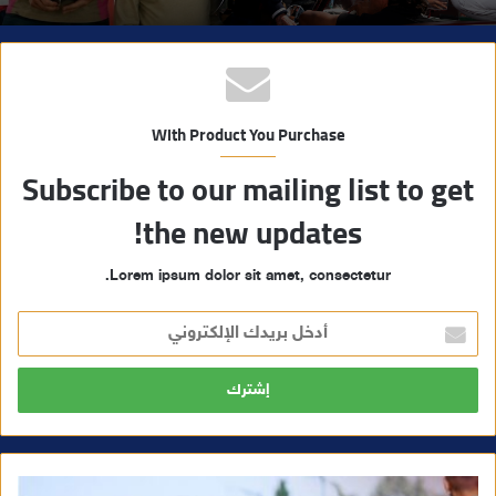
With Product You Purchase
Subscribe to our mailing list to get
the new updates!
Lorem ipsum dolor sit amet, consectetur.
أ
د
خ
ل
ب
ر
ي
د
ك
ا