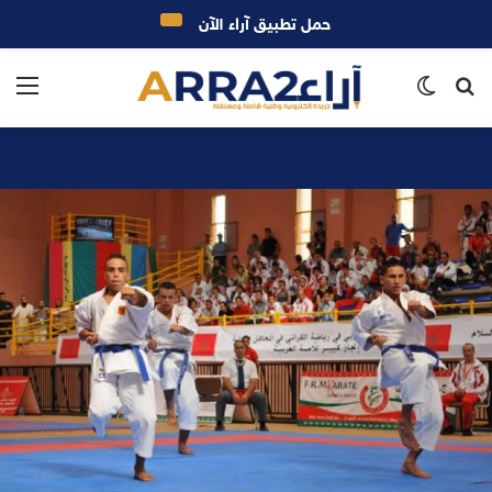
حمل تطبيق آراء الآن
بحث
الوضع
الق
عن
المظلم