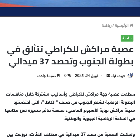
الرئيسية
/
رياضة
رياضة
عصبة مراكش للكراطي تتألق في
بطولة الجنوب وتحصد 37 ميدالي
جريدة آراء
أ
أبريل 24, 2025
0
دقيقة واحدة
ر
س
سطعت عصبة جهة مراكش للكراطي وأساليب مشتركة خلال منافسات
ل
البطولة الوطنية لشطر الجنوب في صنف “الكاطا”، التي احتضنتها
ب
مدينة مراكش نهاية الأسبوع الماضي، محققة نتائج متميزة تعزز مكانتها
ر
في الساحة الرياضية الجهوية والوطنية.
ي
د
وتمكنت العصبة من حصد 37 ميدالية في مختلف الفئات، توزعت بين
ا