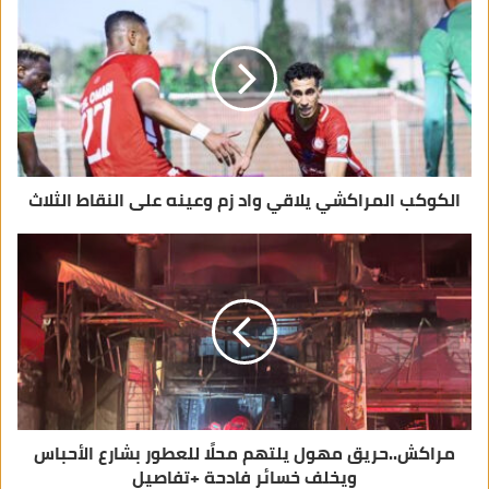
ل
إ
ل
ك
ت
ر
و
ن
ي
الكوكب المراكشي يلاقي واد زم وعينه على النقاط الثلاث
مراكش..حريق مهول يلتهم محلًا للعطور بشارع الأحباس
ويخلف خسائر فادحة +تفاصيل