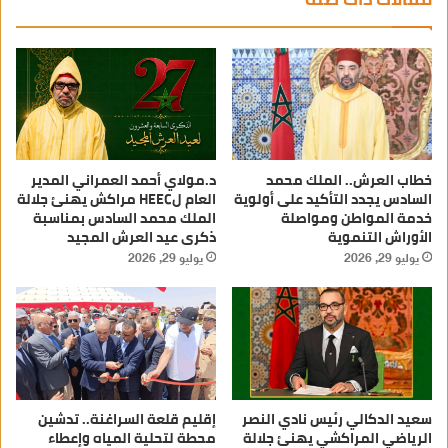
خطاب العرش.. الملك محمد
د.مولاي أحمد العمراني المدير
السادس يجدد التأكيد على أولوية
العام لHEEC مراكش يهنئ جلالة
خدمة المواطن ومواصلة
الملك محمد السادس بمناسبة
الأوراش التنموية
ذكرى عيد العرش المجيد
يوليو 29, 2026
يوليو 29, 2026
سعيد الدكالي رئيس نادي النصر
إقليم قلعة السراغنة.. تدشين
الرياضي المراكشي يهنئ جلالة
محطة لتحلية المياه وإعطاء