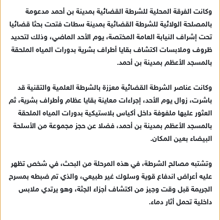
ك
وكانت الفرقة المحلية للشرطة القضائية بمدينة بن أحمد مدعومة
ت
بالمصلحة الولائية للشرطة القضائية بمدينة سطات فتحت بحثا قضائيا
ر
تحت إشراف النيابة العامة المختصة، يوم الأحد الماضي، وذلك لتحديد
و
ظروف وملابسات اكتشاف بقايا أطراف بشرية بدورات المياه الملحقة
ن
بالمسجد الأعظم بمدينة بن أحمد.
ي
ا
وكانت عناصر الشرطة القضائية معززة بالشرطة العلمية والتقنية قد
باشرت، زوال يوم الأحد، إجراءات معاينة بقايا عظام وأطراف بشرية، ثم
العثور عليها ملفوفة داخل أكياس بلاستيكية بدورات المياه الملحقة
بالمسجد الأعظم بمدينة بن أحمد، فضلا عن حجز مجموعة من الأسلحة
البيضاء بعين المكان.
وتشتبه مصالح الشرطة، في هذه المرحلة من البحث، في شخص تظهر
عليه أعراض اندفاع قوية وسلوك غير طبيعي، والذي تم ضبطه بمسرح
الجريمة قبل وقت وجيز من اكتشاف أجزاء الجثة، وهو يرتدي ملابس
داخلية تحمل أثار دماء.