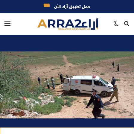
حمل تطبيق آراء الآن
بحث
الوضع
الق
عن
المظلم