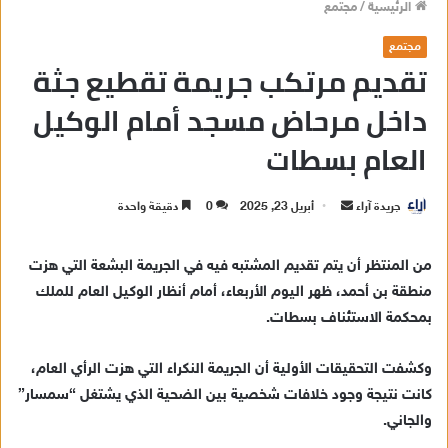
الرئيسية
/
مجتمع
مجتمع
تقديم مرتكب جريمة تقطيع جثة
داخل مرحاض مسجد أمام الوكيل
العام بسطات
جريدة آراء
أ
أبريل 23, 2025
0
دقيقة واحدة
ر
س
من المنتظر أن يتم تقديم المشتبه فيه في الجريمة البشعة التي هزت
ل
منطقة بن أحمد، ظهر اليوم الأربعاء، أمام أنظار الوكيل العام للملك
ب
بمحكمة الاستئناف بسطات.
ر
ي
وكشفت التحقيقات الأولية أن الجريمة النكراء التي هزت الرأي العام،
د
كانت نتيجة وجود خلافات شخصية بين الضحية الذي يشتغل “سمسار”
ا
والجاني.
إ
ل