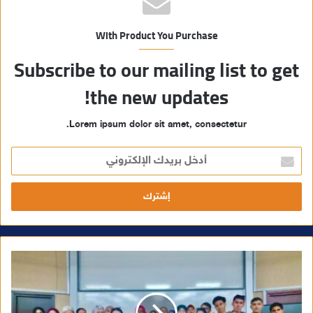
With Product You Purchase
Subscribe to our mailing list to get
the new updates!
Lorem ipsum dolor sit amet, consectetur.
أ
د
خ
ل
ب
ر
ي
د
ك
ا
ل
إ
ل
ك
ت