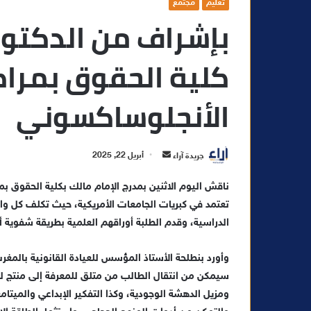
تعليم
مجتمع
بإشراف من الدكتور 
كلية الحقوق بمرا
الأنجلوساكسوني
أ
جريدة آراء
أبريل 22, 2025
ر
ناقش اليوم الاثنين بمدرج الإمام مالك بكلية الحقوق ب
س
تعتمد في كبريات الجامعات الأمريكية، حيث تكلف كل واح
ل
ب
الدراسية، وقدم الطلبة أوراقهم العلمية بطريقة شفوية أ
ر
ي
وأورد بنطلحة الأستاذ المؤسس للعيادة القانونية بالمغر
د
سيمكن من انتقال الطالب من متلق للمعرفة إلى منتج لها،
ا
ومزيل الدهشة الوجودية، وكذا التفكير الإبداعي والميت
إ