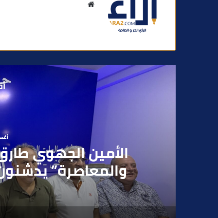
م
و
ق
ع
ا
ل
و
أق
ي
ب
أغسطس
بعد تداول فيديو يوثق 
بقاصر مشتبه في تو