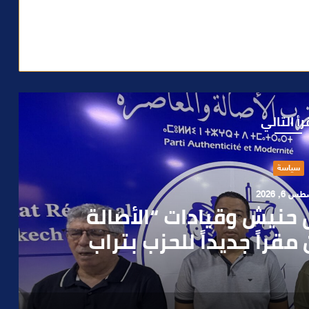
رأ التالي
حوادث
 4, 2026
العملية.. أمن مراكش يطيح
رطه في سرقة مسلحة..