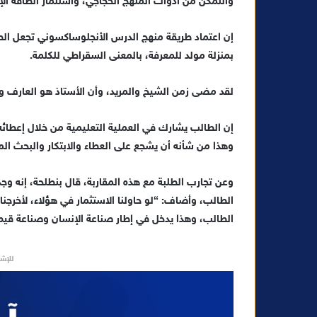
والتمكن من أدوات المنهج الحجاجي، واستثمار الطاقة الإي
ل
ك
إن اعتماد طريقة منهج الدرس الأنجلوساكسوني تجعل الطا
ت
بمنزلة مولد للمعرفة، بالمعنى السقراطي للكلمة.
ر
و
لقد مضى زمن الشيخ والمريد، وأن الأستاذ هو العارف و
ن
ي
إن الطالب يشارك في العملية التعليمية من خلال إعطائه 
ا
وهذا من شأنه أن يشجع على العطاء والابتكار والبحث ال
وعن تجارب الطلبة مع هذه المقاربة، قال بنطلحة، إنه وجد ا
الطالب، وأضاف: “لو حاولنا الاستثمار في هؤلاء، لأخرجنا
الطالب، وهذا يدخل في إطار صناعة الإنسان وصناعة قيم
للإشه