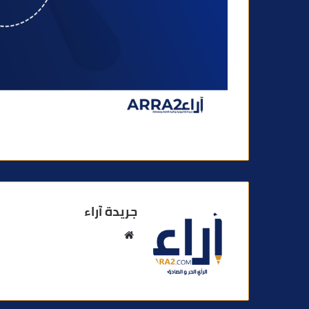
جريدة آراء
م
و
ق
ع
ا