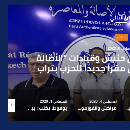
رأ التالي
حوادث
 4, 2026
العملية.. أمن مراكش يطيح
رطه في سرقة مسلحة..
أغسطس 1, 2026
أغسطس 6, 2026
أغسطس 6, 2026
لا 1.. حلم عالمي توقف في المنعرج الأخير؟
بوفوطا يكتب : بين صمت الحكومة وسباق الانتخابات… هل أصبحت إدارة الأزمات خارج أولويات الفاعلين السياسيين؟
رشيد نجاح يدق ناقوس الخطر بشأن تعثر الملفات الاستثمارية بمراكش ويدعو إلى تسريع المساطر الإدارية..