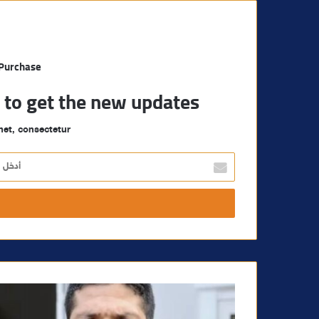
 Purchase
t to get the new updates!
et, consectetur.
أ
د
خ
ل
ب
ر
ي
د
ك
ا
ل
إ
ل
ك
ت