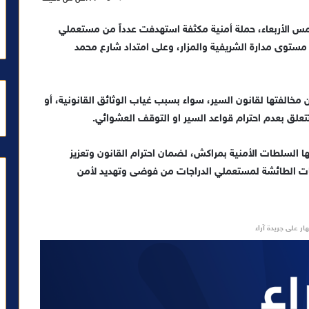
التابعة للدائرة الأمنية 19 بمراكش، أمس الأربعاء، حملة أمنية مكثفة استهدفت عدداً من مستعملي
ى مستوى مدارة الشريفية والمزار، وعلى امتداد شارع محمد
 مخالفتها لقانون السير، سواء بسبب غياب الوثائق القانونية، أو
تعلق بعدم احترام قواعد السير او التوقف العشوائي.
ا السلطات الأمنية بمراكش، لضمان احترام القانون وتعزيز
ت الطائشة لمستعملي الدراجات من فوضى وتهديد لأمن
ار على جريدة آراء