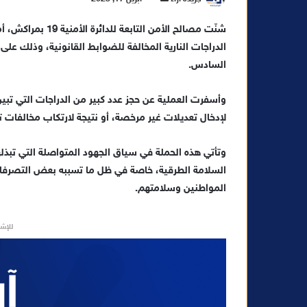
ر
شنّت مصالح الأمن 
س
الدراجات النارية المخالفة للضوابط القانونية، وذلك عل
ل
السادس.
ب
ر
ي
وأسفرت العملية عن حجز عدد كبير من الدراجات التي تبين
د
لإدخال تعديلات غير مرخصة، أو نتيجة لارتكاب مخالفات ت
ا
إ
وتأتي هذه الحملة في سياق الجهود المتواصلة التي تبذله
ل
السلامة الطرقية، خاصة في ظل ما تسببه بعض التصرفا
ك
المواطنين وسلامتهم.
ت
ر
للإشه
و
ن
ي
ا